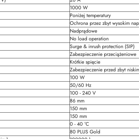
1000 W
Poniżej temperatury
Ochrona przez zbyt wysokim nap
Nadprądowe
No load operation
Surge & inrush protection (SIP)
Zabezpieczenie przeciążeniowe
Krótkie spięcie
Zabezpieczenie przed zbyt niski
100 W
50/60 Hz
100 - 240 V
86 mm
150 mm
150 mm
0 - 40 °C
80 PLUS Gold