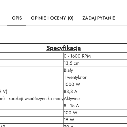
OPIS
OPINIE I OCENY (0)
ZADAJ PYTANIE
Specyfikacja
0 - 1600 RPM
13,5 cm
Biały
1 wentylator
1000 W
2 V)
83,3 A
n) - korekcji współczynnika mocy
Aktywne
8 - 15 A
100 W
15 W
 V)
20 A