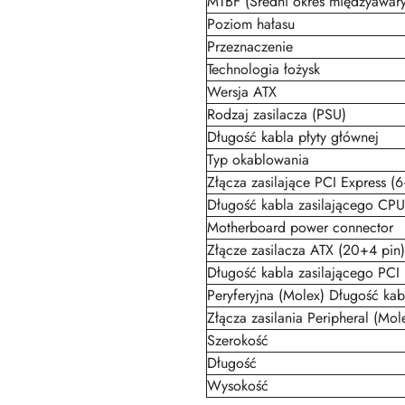
MTBF (Średni okres międzyawary
Poziom hałasu
Przeznaczenie
Technologia łożysk
Wersja ATX
Rodzaj zasilacza (PSU)
Długość kabla płyty głównej
Typ okablowania
Złącza zasilające PCI Express (6
Długość kabla zasilającego CPU
Motherboard power connector
Złącze zasilacza ATX (20+4 pin)
Długość kabla zasilającego PCI 
Peryferyjna (Molex) Długość kab
Złącza zasilania Peripheral (Mole
Szerokość
Długość
Wysokość