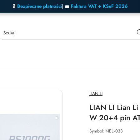
🔒
Bezpieczne płatności
| 💼
Faktura VAT + KSeF 2026
NAZWA
LIAN LI
PRODUCENTA:
LIAN LI Lian L
W 20+4 pin AT
Symbol:
NELI-033