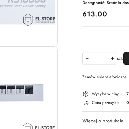
Dostępność:
Średnia do
cena:
613.00
Ilość
szt.
Zamówienie telefoniczne
Dostępność
Wysyłka w ciągu:
7
i
Cena przesyłki:
dostawa
Więcej o produkcie