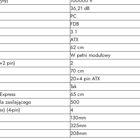
jny)
100000 h
36,21 dB
PC
FDB
3.1
ATX
62 cm
W pełni modułowy
+2 pin)
2
70 cm
20+4 pin ATX
Tak
Express
65 cm
la zasilającego
500
x) (4-pin)
4
130mm
325mm
208mm