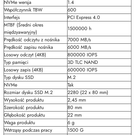
NVMe wersja
1.4
Współczynnik TBW
600
Interfejs
PCI Express 4.0
MTBF (Średni okres
1500000 h
międzyawaryjny)
Prędkość odczytu z nośnika
7000 MB/s
Prędkość zapisu nośnika
6000 MB/s
Losowy odczyt (4KB)
800000 IOPS
Typ pamięci
3D TLC NAND
Losowy zapis (4KB)
600000 IOPS
Typ dysku SSD
M.2
NVMe
Tak
Rozmiar dysku SSD M.2
2280 (22 x 80 mm)
Wysokość produktu
2,45 mm
Szerokość produktu
80 mm
Głębokość produktu
22 mm
Waga produktu
6 g
Wstrząsy podczas pracy
1500 G