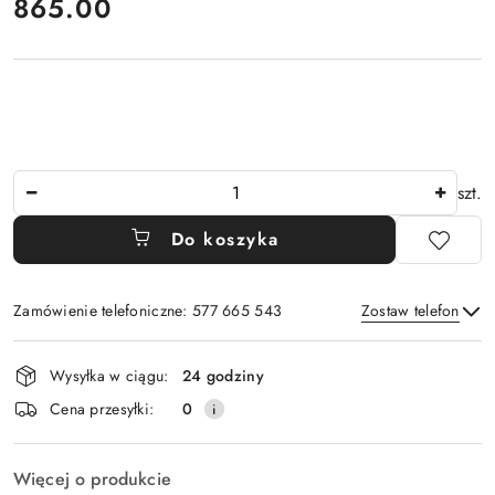
cena:
865.00
Ilość
szt.
Do koszyka
Zamówienie telefoniczne: 577 665 543
Zostaw telefon
Dostępność
Wysyłka w ciągu:
24 godziny
i
Wyślij
Cena przesyłki:
0
dostawa
Więcej o produkcie