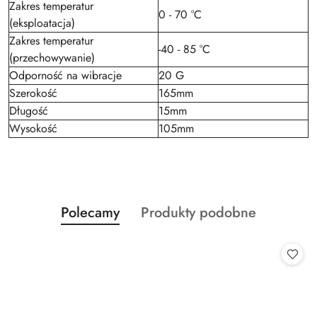
Zakres temperatur
0 - 70 °C
(eksploatacja)
Zakres temperatur
-40 - 85 °C
(przechowywanie)
Odporność na wibracje
20 G
Szerokość
165mm
Długość
15mm
Wysokość
105mm
Produkty
Produkty
Polecamy
Produkty podobne
Pomiń karuzelę produktów
o
o
statusie:
statusie: