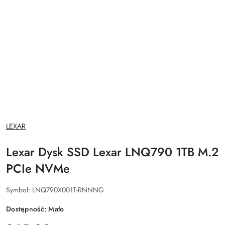
NAZWA
LEXAR
PRODUCENTA:
Lexar Dysk SSD Lexar LNQ790 1TB M.2
PCIe NVMe
Symbol:
LNQ790X001T-RNNNG
Dostępność:
Mało