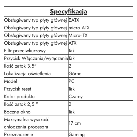
Specyfikacja
Obsługiwany typ płyty głównej
EATX
Obsługiwany typ płyty głównej
micro ATX
Obsługiwany typ płyty głównej
Micro-ITX
Obsługiwany typ płyty głównej
ATX
Filtr przeciwkurzowy
Tak
Przycisk Włączania/wyłączania
Tak
Ilość zatok 3.5"
2
Lokalizacja oświetlenia
Górne
Model
PC
Przycisk reset
Tak
Kolor produktu
Czarny
Ilość zatok 2,5 "
2
Boczne okno
Tak
Maksymalna wysokość
17 cm
chłodzenia procesora
Przeznaczenie
Gaming