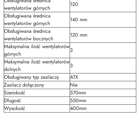
Obsługiwana średnica
120
wentylatorów górnych
Obsługiwana średnica
140 mm
wentylatorów górnych
Obsługiwana średnica
120 mm
wentylatorów bocznych
Maksymalna ilość wentylatorów
3
górnych
Maksymalna ilość wentylatorów
3
dolnych
Obsługiwany typ zasilaczy
ATX
Zasilacz dołączony
Nie
Szerokość
570mm
Długość
550mm
Wysokość
400mm