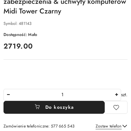
zabezpieczenia & uchwyty komputerów
Midi Tower Czarny
Symbol:
481143
Dostępność:
Mało
cena:
2719.00
Ilość
szt.
Do koszyka
Zamówienie telefoniczne: 577 665 543
Zostaw telefon