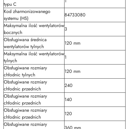
1
typu C
Kod zharmonizowanego
84733080
systemu (HS)
Maksymalna ilość wentylatorów
3
bocznych
Obsługiwana średnica
120 mm
wentylatorów tylnych
Maksymalna ilość wentylatorów
1
tylnych
Obsługiwane rozmiary
120 mm
chłodnic tylnych
Obsługiwane rozmiary
240
chłodnic przednich
Obsługiwane rozmiary
140
chłodnic przednich
Obsługiwane rozmiary
120
chłodnic przednich
Obsługiwane rozmiary
360 mm