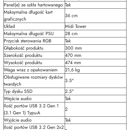
Panel(e) ze szkła hartowanego
Tak
Maksymalna długość kart
36 cm
graficznych
Układ
Midi Tower
Maksymalna długość PSU
28 cm
Przycisk sterowania RGB
Tak
Głębokość produktu
300 mm
Szerokość produktu
470 mm
Wysokość produktu
474 mm
Waga wraz z opakowaniem
21,6 kg
Obsługiwane rozmiary dysków
3.5"
twardych
Typ dysku SSD
2.5"
Wejście audio
Tak
Ilość portów USB 3.2 Gen 1
2
(3.1 Gen 1) Typu-A
Wyjście audio
Tak
Ilość portów USB 3.2 Gen 2x2