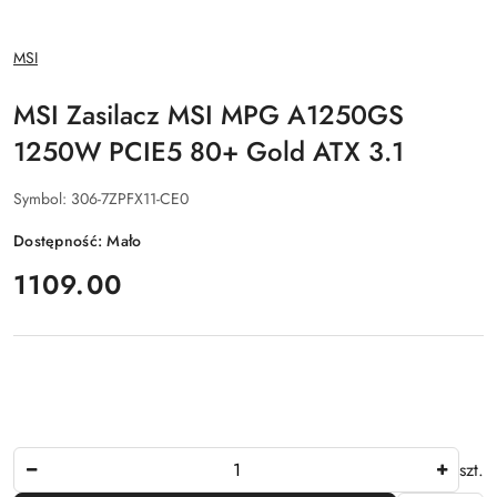
NAZWA
MSI
PRODUCENTA:
MSI Zasilacz MSI MPG A1250GS
1250W PCIE5 80+ Gold ATX 3.1
Symbol:
306-7ZPFX11-CE0
Dostępność:
Mało
cena:
1109.00
Ilość
szt.