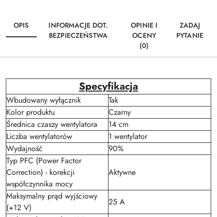
OPIS
INFORMACJE DOT.
OPINIE I
ZADAJ
BEZPIECZEŃSTWA
OCENY
PYTANIE
(0)
Specyfikacja
Wbudowany wyłącznik
Tak
Kolor produktu
Czarny
Średnica czaszy wentylatora
14 cm
Liczba wentylatorów
1 wentylator
Wydajność
90%
Typ PFC (Power Factor
Correction) - korekcji
Aktywne
współczynnika mocy
Maksymalny prąd wyjściowy
25 A
(+12 V)