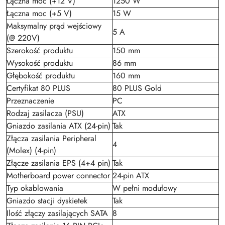
Łączna moc (+12 V)
1250 W
Łączna moc (+5 V)
15 W
Maksymalny prąd wejściowy
5 A
(@ 220V)
Szerokość produktu
150 mm
Wysokość produktu
86 mm
Głębokość produktu
160 mm
Certyfikat 80 PLUS
80 PLUS Gold
Przeznaczenie
PC
Rodzaj zasilacza (PSU)
ATX
Gniazdo zasilania ATX (24-pin)
Tak
Złącza zasilania Peripheral
4
(Molex) (4-pin)
Złącze zasilania EPS (4+4 pin)
Tak
Motherboard power connector
24-pin ATX
Typ okablowania
W pełni modułowy
Gniazdo stacji dyskietek
Tak
Ilość złączy zasilających SATA
8