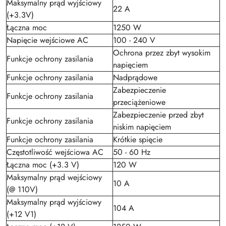
Maksymalny prąd wyjściowy
22 A
(+3.3V)
Łączna moc
1250 W
Napięcie wejściowe AC
100 - 240 V
Ochrona przez zbyt wysokim
Funkcje ochrony zasilania
napięciem
Funkcje ochrony zasilania
Nadprądowe
Zabezpieczenie
Funkcje ochrony zasilania
przeciążeniowe
Zabezpieczenie przed zbyt
Funkcje ochrony zasilania
niskim napięciem
Funkcje ochrony zasilania
Krótkie spięcie
Częstotliwość wejściowa AC
50 - 60 Hz
Łączna moc (+3.3 V)
120 W
Maksymalny prąd wejściowy
10 A
(@ 110V)
Maksymalny prąd wyjściowy
104 A
(+12 V1)