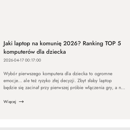
Jaki laptop na komunię 2026? Ranking TOP 5
komputerów dla dziecka
2026-04-17 00:17:00
Wybór pierwszego komputera dla dziecka to ogromne
emocje… ale też ryzyko złej decyzji. Zbyt słaby laptop
będzie się zacinał przy pierwszej próbie włączenia gry, a na
zbyt drogi wydasz pieniądze bez sensu. Dlatego
przygotowaliśmy ten p...
Więcej