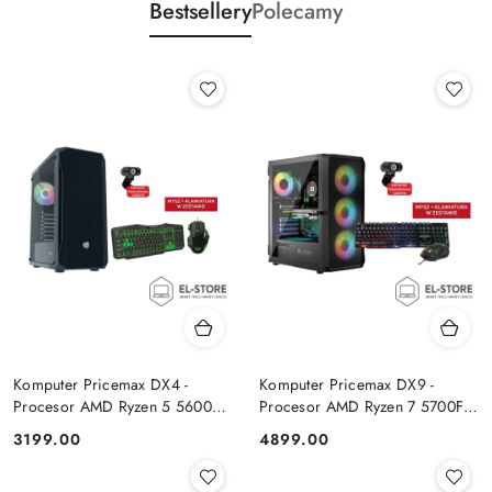
Bestsellery
Polecamy
Komputer Pricemax DX4 -
Komputer Pricemax DX9 -
Procesor AMD Ryzen 5 5600G
Procesor AMD Ryzen 7 5700F |
| Pamięć 16GB | Dysk SSD
Pamięć 24GB | Dysk SSD 1TB |
Cena:
Cena:
3199.00
4899.00
512GB Win 11 PRO
GeForce RTX 5050 8GB | Win
11