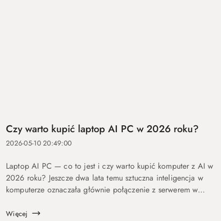
Czy warto kupić laptop AI PC w 2026 roku?
2026-05-10 20:49:00
Laptop AI PC — co to jest i czy warto kupić komputer z AI w
2026 roku? Jeszcze dwa lata temu sztuczna inteligencja w
komputerze oznaczała głównie połączenie z serwerem w
chmurze i odpowiedź po kilku sekundach oczekiwania. Dziś
coraz więcej mo...
Więcej