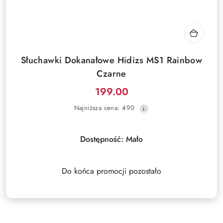
Słuchawki Dokanałowe Hidizs MS1 Rainbow
Czarne
199.00
Cena
Najniższa
Najniższa cena:
490
promocyjna:
cena
z
30
Dostępność:
Mało
dni
przed
obniżką
Do końca promocji pozostało