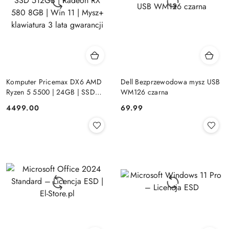
Komputer Pricemax DX6 AMD
Dell Bezprzewodowa mysz USB
Ryzen 5 5500 | 24GB | SSD
WM126 czarna
512GB | Radeon RX 580 8GB |
Cena:
Cena:
4499.00
69.99
Win 11 | Mysz+ klawiatura 3 lata
gwarancji