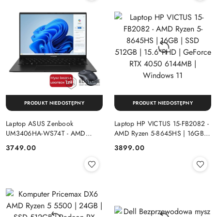
PRODUKT NIEDOSTĘPNY
PRODUKT NIEDOSTĘPNY
Laptop ASUS Zenbook
Laptop HP VICTUS 15-FB2082 -
UM3406HA-WS74T - AMD
AMD Ryzen 5-8645HS | 16GB |
Ryzen 7-8840HS | 16GB | SSD
SSD 512GB | 15.6"FHD |
Cena:
Cena:
3749.00
3899.00
512GB | 14" OLED (1920x1200)
GeForce RTX 4050 6144MB |
Dotykowa | Windows 11
Windows 11