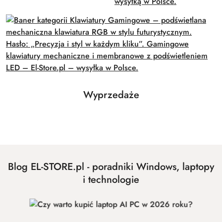
Produkty
Wyprzedaże
Pomiń karuzelę produktów
o
statusie:
Blog EL-STORE.pl - poradniki Windows, laptopy
i technologie