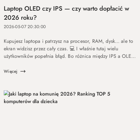
Laptop OLED czy IPS — czy warto dopłacić w
2026 roku?
2026-05-07 20:30:00
Kupujesz laptopa i patrzysz na procesor, RAM, dysk… ale to
ekran widzisz przez cały czas. 💻 I właśnie tutaj wielu
użytkowników popełnia błąd. Bo różnica między IPS a OLED
to nie detal. To coś, co wpływa na komfort pracy, oglądania
fil...
Więcej