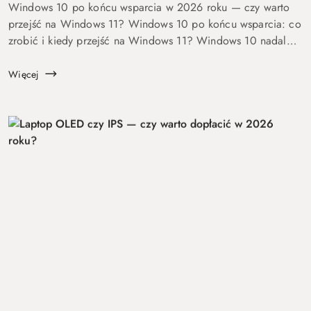
Windows 10 po końcu wsparcia w 2026 roku — czy warto
przejść na Windows 11? Windows 10 po końcu wsparcia: co
zrobić i kiedy przejść na Windows 11? Windows 10 nadal
się uruchamia. Problem w tym, że od 14 października 2025
roku robi to już bez ochrony...
Więcej