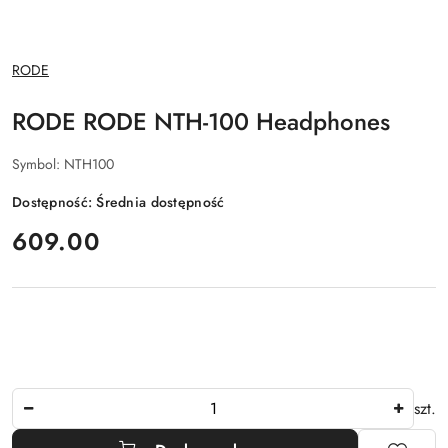
NAZWA
RODE
PRODUCENTA:
RODE RODE NTH-100 Headphones
Symbol:
NTH100
Dostępność:
Średnia dostępność
cena:
609.00
Ilość
szt.