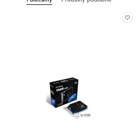
Pomiń karuzelę produktów
o
o
statusie:
statusie: