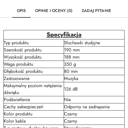
OPIS
OPINIE I OCENY (0)
ZADAJ PYTANIE
Specyfikacja
Typ produktu
Słuchawki studyjne
Szerokość produktu
190 mm
Wysokość produktu
188 mm
Waga produktu
350 g
Głębokość produktu
80 mm
Zastosowanie
Muzyka
Maksymalny poziom natężenia
126 dB
dźwięku
Podświetlenie
Nie
Cechy zabezpieczeń
Odporny na zadrapania
Kolor produktu
Czarny
Kolor kabla
Czarny