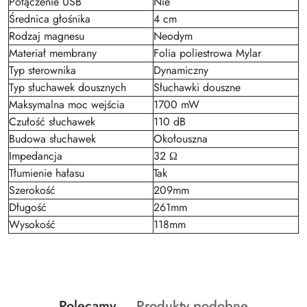
Połączenie USB
Nie
Średnica głośnika
4 cm
Rodzaj magnesu
Neodym
Materiał membrany
Folia poliestrowa Mylar
Typ sterownika
Dynamiczny
Typ słuchawek dousznych
Słuchawki douszne
Maksymalna moc wejścia
1700 mW
Czułość słuchawek
110 dB
Budowa słuchawek
Okołouszna
Impedancja
32 Ω
Tłumienie hałasu
Tak
Szerokość
209mm
Długość
261mm
Wysokość
118mm
Produkty
Produkty
Polecamy
Produkty podobne