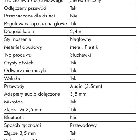
Typ zestawu słuchawkowego
Stereofoniczny
Odłączany przewód
Tak
Przeznaczone dla dzieci
Nie
Regulowana opaska na głowę
Tak
Długość kabla
2,4 m
Styl noszenia
Nagłowny
Materiał obudowy
Metal, Plastik
Typ produktu
Słuchawki
Czysty dźwięk
Tak
Odtwarzanie muzyki
Tak
Walizka
Tak
Przewody
Audio (3.5mm)
Adaptery audio dołączone
3ˌ5 mm
Mikrofon
Tak
Złącza 2x 3,5 mm
Tak
Bluetooth
Nie
Sposób łączności
Przewodowy
Złącze 3,5 mm
Tak