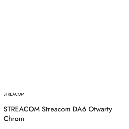
NAZWA
STREACOM
PRODUCENTA:
STREACOM Streacom DA6 Otwarty
Chrom