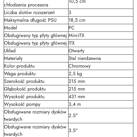
10,5 cm
chłodzenia procesora
Liczba slotów rozszerzeń
3
Maksymalna długość PSU
18,5 cm
Model
PC
Obsługiwany typ płyty głównej
Mini-ITX
Obsługiwany typ płyty głównej
ITX
Układ
Otwarty
Materiały
Stal nierdzewna
Kolor produktu
Chromowy
Waga produktu
2,5 kg
Szerokość produktu
215 mm
Głębokość produktu
215 mm
Wysokość produktu
431 mm
Wysokość pompy
3,4 m
Obsługiwane rozmiary dysków
2.5"
twardych
Obsługiwane rozmiary dysków
3.5"
twardych