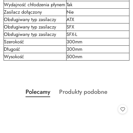
Wydajność chłodzenia płynem
Tak
Zasilacz dołączony
Nie
Obsługiwany typ zasilaczy
ATX
Obsługiwany typ zasilaczy
SFX
Obsługiwany typ zasilaczy
SFX-L
Szerokość
300mm
Długość
300mm
Wysokość
500mm
Produkty
Produkty
Polecamy
Produkty podobne
Pomiń karuzelę produktów
o
o
statusie:
statusie: