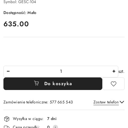
Symbol:
GESC-104
Dostępność:
Mało
cena:
635.00
Ilość
szt.
Do koszyka
Zamówienie telefoniczne: 577 665 543
Zostaw telefon
Dostępność
Wysyłka w ciągu:
7 dni
i
Wyślij
Cena przesyłki:
0