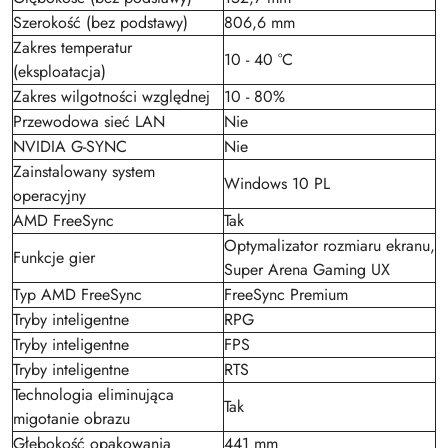
Szerokość (bez podstawy)
806,6 mm
Zakres temperatur
10 - 40 °C
(eksploatacja)
Zakres wilgotności względnej
10 - 80%
Przewodowa sieć LAN
Nie
NVIDIA G-SYNC
Nie
Zainstalowany system
Windows 10 PL
operacyjny
AMD FreeSync
Tak
Optymalizator rozmiaru ekranu,
Funkcje gier
Super Arena Gaming UX
Typ AMD FreeSync
FreeSync Premium
Tryby inteligentne
RPG
Tryby inteligentne
FPS
Tryby inteligentne
RTS
Technologia eliminująca
Tak
migotanie obrazu
Głębokość opakowania
441 mm