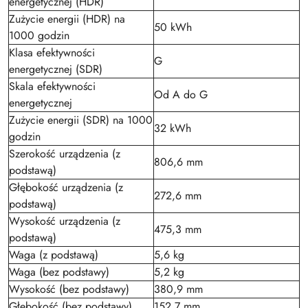
energetycznej (HDR)
Zużycie energii (HDR) na
50 kWh
1000 godzin
Klasa efektywności
G
energetycznej (SDR)
Skala efektywności
Od A do G
energetycznej
Zużycie energii (SDR) na 1000
32 kWh
godzin
Szerokość urządzenia (z
806,6 mm
podstawą)
Głębokość urządzenia (z
272,6 mm
podstawą)
Wysokość urządzenia (z
475,3 mm
podstawą)
Waga (z podstawą)
5,6 kg
Waga (bez podstawy)
5,2 kg
Wysokość (bez podstawy)
380,9 mm
Głębokość (bez podstawy)
152,7 mm