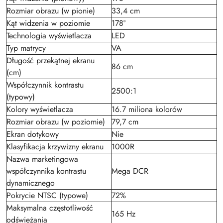
Rozmiar obrazu (w pionie)
33,4 cm
Kąt widzenia w poziomie
178°
Technologia wyświetlacza
LED
Typ matrycy
VA
Długość przekątnej ekranu
86 cm
(cm)
Współczynnik kontrastu
2500:1
(typowy)
Kolory wyświetlacza
16.7 miliona kolorów
Rozmiar obrazu (w poziomie)
79,7 cm
Ekran dotykowy
Nie
Klasyfikacja krzywizny ekranu
1000R
Nazwa marketingowa
współczynnika kontrastu
Mega DCR
dynamicznego
Pokrycie NTSC (typowe)
72%
Maksymalna częstotliwość
165 Hz
odświeżania