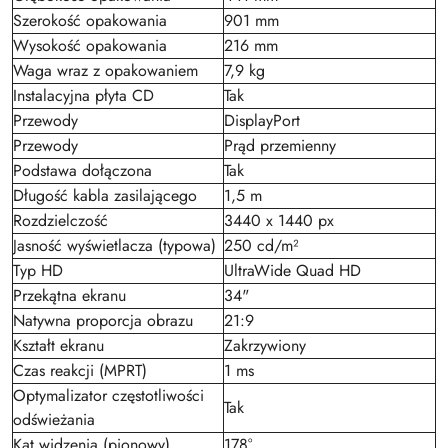
Szerokość opakowania
901 mm
Wysokość opakowania
216 mm
Waga wraz z opakowaniem
7,9 kg
Instalacyjna płyta CD
Tak
Przewody
DisplayPort
Przewody
Prąd przemienny
Podstawa dołączona
Tak
Długość kabla zasilającego
1,5 m
Rozdzielczość
3440 x 1440 px
Jasność wyświetlacza (typowa)
250 cd/m²
Typ HD
UltraWide Quad HD
Przekątna ekranu
34"
Natywna proporcja obrazu
21:9
Kształt ekranu
Zakrzywiony
Czas reakcji (MPRT)
1 ms
Optymalizator częstotliwości
Tak
odświeżania
Kąt widzenia (pionowy)
178°