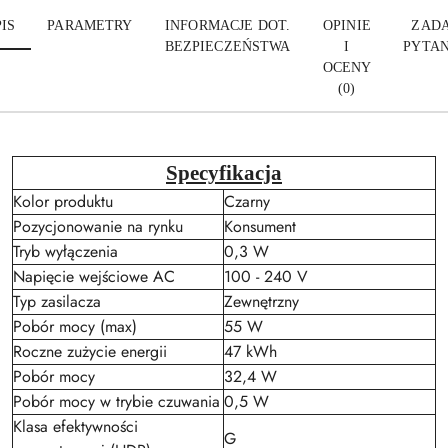
IS
PARAMETRY
INFORMACJE DOT.
OPINIE
ZADA
BEZPIECZEŃSTWA
I
PYTAN
OCENY
(0)
Specyfikacja
Kolor produktu
Czarny
Pozycjonowanie na rynku
Konsument
Tryb wyłączenia
0,3 W
Napięcie wejściowe AC
100 - 240 V
Typ zasilacza
Zewnętrzny
Pobór mocy (max)
55 W
Roczne zużycie energii
47 kWh
Pobór mocy
32,4 W
Pobór mocy w trybie czuwania
0,5 W
Klasa efektywności
G