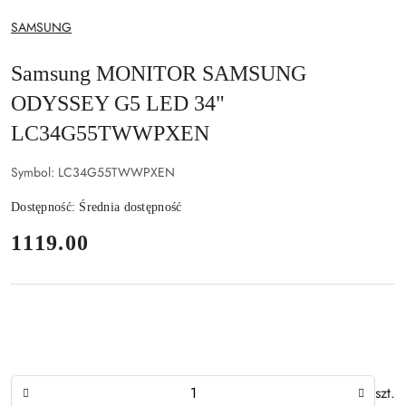
NAZWA
SAMSUNG
PRODUCENTA:
Samsung MONITOR SAMSUNG
ODYSSEY G5 LED 34"
LC34G55TWWPXEN
Symbol:
LC34G55TWWPXEN
Dostępność:
Średnia dostępność
cena:
1119.00
Ilość
szt.