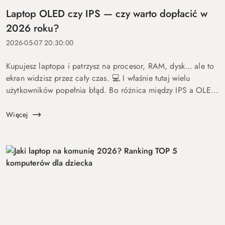
Laptop OLED czy IPS — czy warto dopłacić w
2026 roku?
2026-05-07 20:30:00
Kupujesz laptopa i patrzysz na procesor, RAM, dysk… ale to
ekran widzisz przez cały czas. 💻 I właśnie tutaj wielu
użytkowników popełnia błąd. Bo różnica między IPS a OLED
to nie detal. To coś, co wpływa na komfort pracy, oglądania
fil...
Więcej