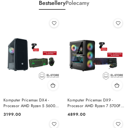
Bestsellery
Polecamy
Komputer Pricemax DX4 -
Komputer Pricemax DX9 -
Procesor AMD Ryzen 5 5600G
Procesor AMD Ryzen 7 5700F |
| Pamięć 16GB | Dysk SSD
Pamięć 24GB | Dysk SSD 1TB |
Cena:
Cena:
3199.00
4899.00
512GB Win 11 PRO
GeForce RTX 5050 8GB | Win
11