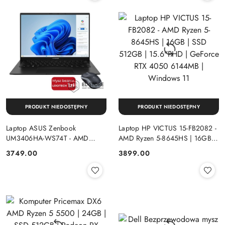
PRODUKT NIEDOSTĘPNY
PRODUKT NIEDOSTĘPNY
Laptop ASUS Zenbook
Laptop HP VICTUS 15-FB2082 -
UM3406HA-WS74T - AMD
AMD Ryzen 5-8645HS | 16GB |
Ryzen 7-8840HS | 16GB | SSD
SSD 512GB | 15.6"FHD |
Cena:
Cena:
3749.00
3899.00
512GB | 14" OLED (1920x1200)
GeForce RTX 4050 6144MB |
Dotykowa | Windows 11
Windows 11