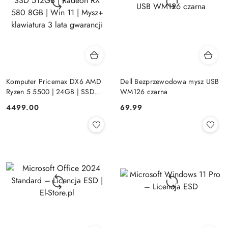
Komputer Pricemax DX6 AMD
Dell Bezprzewodowa mysz USB
Ryzen 5 5500 | 24GB | SSD
WM126 czarna
512GB | Radeon RX 580 8GB |
Cena:
Cena:
4499.00
69.99
Win 11 | Mysz+ klawiatura 3 lata
gwarancji