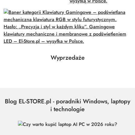
Produkty
Wyprzedaże
Pomiń karuzelę produktów
o
statusie:
Blog EL-STORE.pl - poradniki Windows, laptopy
i technologie