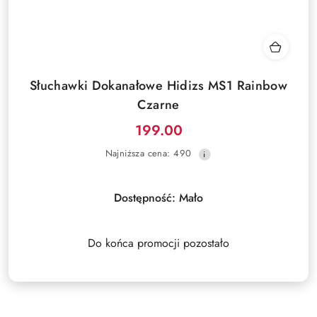
Słuchawki Dokanałowe Hidizs MS1 Rainbow
Czarne
199.00
Cena
Najniższa
Najniższa cena:
490
promocyjna:
cena
z
30
Dostępność:
Mało
dni
przed
obniżką
Do końca promocji pozostało