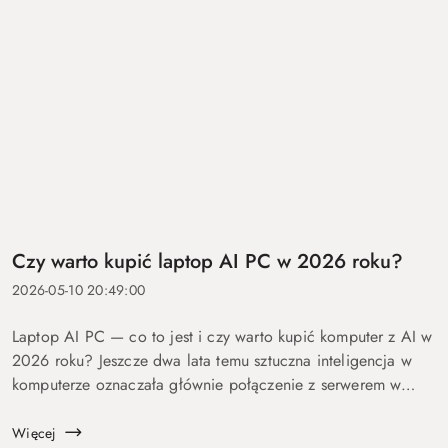
Czy warto kupić laptop AI PC w 2026 roku?
2026-05-10 20:49:00
Laptop AI PC — co to jest i czy warto kupić komputer z AI w
2026 roku? Jeszcze dwa lata temu sztuczna inteligencja w
komputerze oznaczała głównie połączenie z serwerem w
chmurze i odpowiedź po kilku sekundach oczekiwania. Dziś
coraz więcej mo...
Więcej