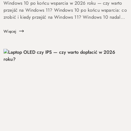
Windows 10 po końcu wsparcia w 2026 roku — czy warto
przejść na Windows 11? Windows 10 po końcu wsparcia: co
zrobić i kiedy przejść na Windows 11? Windows 10 nadal
się uruchamia. Problem w tym, że od 14 października 2025
roku robi to już bez ochrony...
Więcej