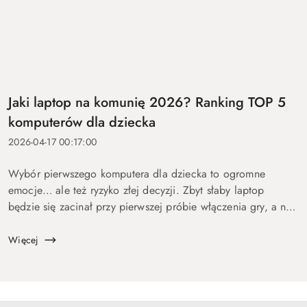
Jaki laptop na komunię 2026? Ranking TOP 5
komputerów dla dziecka
2026-04-17 00:17:00
Wybór pierwszego komputera dla dziecka to ogromne
emocje… ale też ryzyko złej decyzji. Zbyt słaby laptop
będzie się zacinał przy pierwszej próbie włączenia gry, a na
zbyt drogi wydasz pieniądze bez sensu. Dlatego
przygotowaliśmy ten p...
Więcej