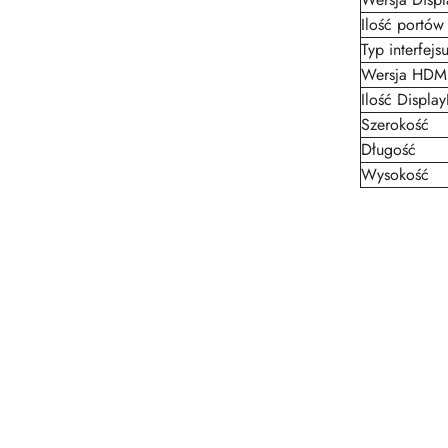
Ilość portó
Typ interfejs
Wersja HDM
Ilość Display
Szerokość
Długość
Wysokość
Pomiń karuzelę produktów