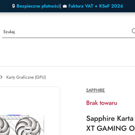
🔒
Bezpieczne płatności
| 💼
Faktura VAT + KSeF 2026
Karty Graficzne (GPU)
NAZWA
SAPPHIRE
PRODUCENTA:
Brak towaru
Sapphire Kart
XT GAMING O