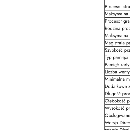
Procesor str
Maksymalna i
Procesor gra
Rodzina proc
Maksymalna 
Magistrala p
Szybkość prz
Typ pamięci 
Pamięć karty
Liczba wenty
Minimalna m
Dodatkowe zł
Długość pro
Głębokość p
Wysokość pr
Obsługiwane
Wersja Direc
Wersja Displ