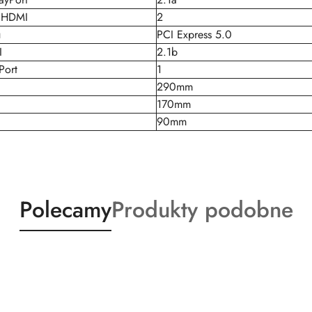
w HDMI
2
u
PCI Express 5.0
I
2.1b
Port
1
290mm
170mm
90mm
Produkty
Produkty
Polecamy
Produkty podobne
o
o
statusie:
statusie: