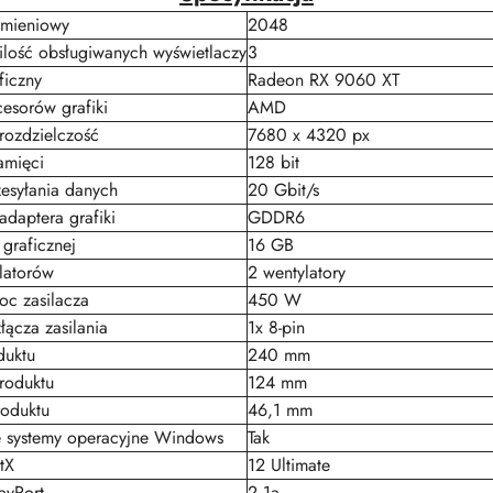
umieniowy
2048
lość obsługiwanych wyświetlaczy
3
ficzny
Radeon RX 9060 XT
esorów grafiki
AMD
rozdzielczość
7680 x 4320 px
amięci
128 bit
esyłania danych
20 Gbit/s
adaptera grafiki
GDDR6
 graficznej
16 GB
latorów
2 wentylatory
oc zasilacza
450 W
ącza zasilania
1x 8-pin
duktu
240 mm
roduktu
124 mm
oduktu
46,1 mm
 systemy operacyjne Windows
Tak
tX
12 Ultimate
ayPort
2.1a