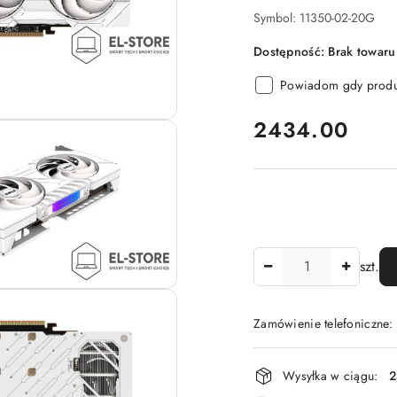
Symbol:
11350-02-20G
Dostępność:
Brak towaru
Powiadom gdy produk
cena:
2434.00
Ilość
szt.
Zamówienie telefoniczne
Dostępność
Wysyłka w ciągu:
2
i