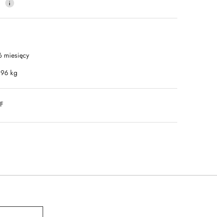
0
6 miesięcy
.96 kg
DF