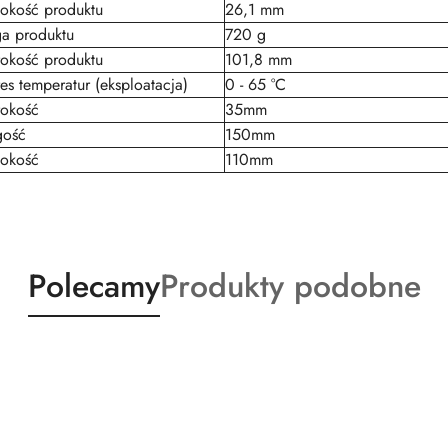
okość produktu
26,1 mm
a produktu
720 g
okość produktu
101,8 mm
es temperatur (eksploatacja)
0 - 65 °C
rokość
35mm
gość
150mm
okość
110mm
Produkty
Produkty
Polecamy
Produkty podobne
o
o
statusie:
statusie: