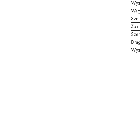
Wys
Wag
Szer
Zakr
Sze
Dłu
Wys
Pomiń karuzelę produktów