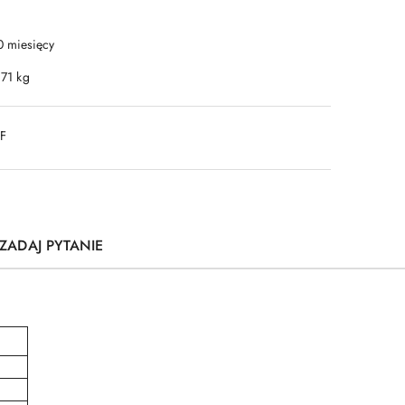
0 miesięcy
.71 kg
DF
ZADAJ PYTANIE