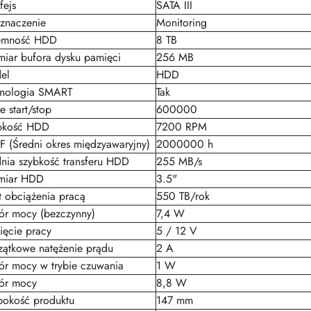
fejs
SATA III
znaczenie
Monitoring
emność HDD
8 TB
iar bufora dysku pamięci
256 MB
el
HDD
hnologia SMART
Tak
e start/stop
600000
bkość HDD
7200 RPM
 (Średni okres międzyawaryjny)
2000000 h
nia szybkość transferu HDD
255 MB/s
miar HDD
3.5"
t obciążenia pracą
550 TB/rok
ór mocy (bezczynny)
7,4 W
ęcie pracy
5 / 12 V
zątkowe natężenie prądu
2 A
ór mocy w trybie czuwania
1 W
ór mocy
8,8 W
bokość produktu
147 mm