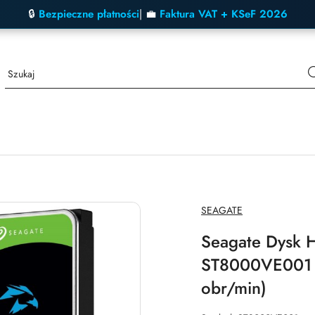
🔒
Bezpieczne płatności
| 💼
Faktura VAT + KSeF 2026
NAZWA
SEAGATE
PRODUCENTA:
Seagate Dysk 
ST8000VE001 (
obr/min)