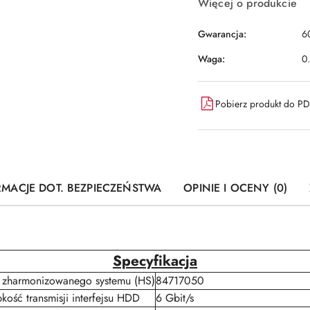
Więcej o produkcie
Gwarancja:
6
Waga:
0
Pobierz produkt do P
RMACJE DOT. BEZPIECZEŃSTWA
OPINIE I OCENY (0)
Specyfikacja
 zharmonizowanego systemu (HS)
84717050
kość transmisji interfejsu HDD
6 Gbit/s