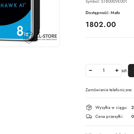
Symbol:
ST8000VE001
Dostępność:
Mało
cena:
1802.00
Ilość
szt.
Zamówienie telefoniczne
Dostępność
Wysyłka w ciągu:
2
i
Cena przesyłki:
dostawa