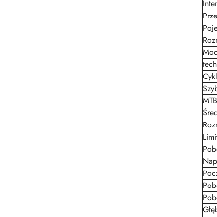
Inter
Prze
Poj
Rozm
Mod
tec
Cykl
Szy
MTBF
Śred
Roz
Limi
Pob
Napi
Poc
Pob
Pob
Głę