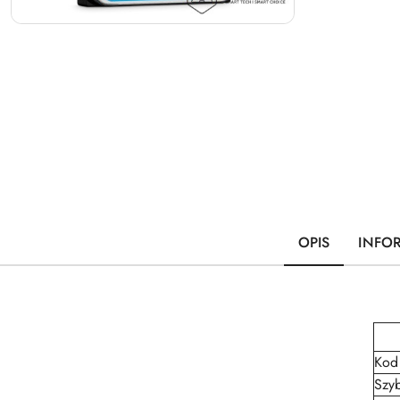
OPIS
INFO
Kod
Szyb