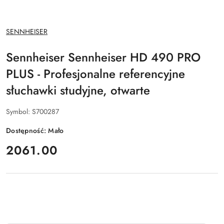
NAZWA
SENNHEISER
PRODUCENTA:
Sennheiser Sennheiser HD 490 PRO
PLUS - Profesjonalne referencyjne
słuchawki studyjne, otwarte
Symbol:
S700287
Dostępność:
Mało
cena:
2061.00