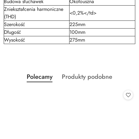
Budowa słuchawek
Okołouszna
Zniekształcenia harmoniczne
<0,2%</td>
(THD)
Szerokość
225mm
Długość
100mm
Wysokość
275mm
Produkty
Produkty
Polecamy
Produkty podobne
Pomiń karuzelę produktów
o
o
statusie:
statusie: