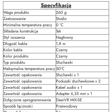
Specyfikacja
Waga produktu
260 g
Zastosowanie
Studio
Minimalna temperatura pracy
0 °C
Składana konstrukcja
Tak
Styl noszenia
Nagłowny
Długość kabla
1,8 m
Kolor kabla
Czarny
Kolor produktu
Czarny
Typ produktu
Słuchawki
Maksymalna temperatura pracy
50°C
Zawartość opakowania
Słuchawki x 1
Zawartość opakowania
Poduszki słuchawkowe x 2
Zawartość opakowania
Kabel audio x 1
Zawartość opakowania
Adapter 6,35 mm x 1
Dołączone oprogramowanie
DearVR MIX-SE
Sposób łączności
Przewodowy