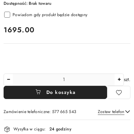
Dostępność:
Brak towaru
Powiadom gdy produkt będzie dostępny
cena:
1695.00
Ilość
szt.
Do koszyka
Zamówienie telefoniczne: 577 665 543
Zostaw telefon
Dostępność
Wysyłka w ciągu:
24 godziny
i