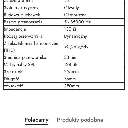
Złącze 3,5 mm
Tak
System akustyczny
Otwarty
Budowa słuchawek
Okołouszna
Pasmo przenoszenia
5 - 36000 Hz
Impedancja
130 Ω
Rodzaj przetwornika
Dynamiczny
Zniekształcenia harmoniczne
<0,2%</td>
(THD)
Średnica przetwornika
38 mm
Maksymalny SPL
128 dB
Szerokość
255mm
Długość
75mm
Wysokość
250mm
Produkty
Produkty
Polecamy
Produkty podobne
Pomiń karuzelę produktów
o
o