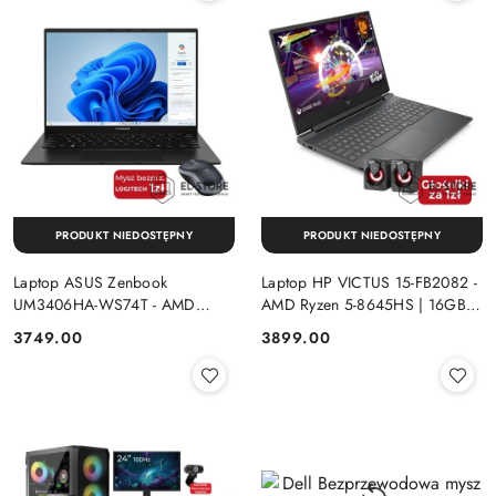
PRODUKT NIEDOSTĘPNY
PRODUKT NIEDOSTĘPNY
Laptop ASUS Zenbook
Laptop HP VICTUS 15-FB2082 -
UM3406HA-WS74T - AMD
AMD Ryzen 5-8645HS | 16GB |
Ryzen 7-8840HS | 16GB | SSD
SSD 512GB | 15.6"FHD |
Cena:
Cena:
3749.00
3899.00
512GB | 14" OLED (1920x1200)
GeForce RTX 4050 6144MB |
Dotykowa | Windows 11
Windows 11