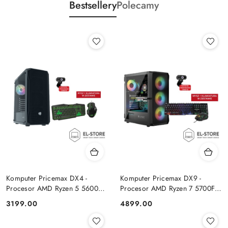
Bestsellery
Polecamy
Komputer Pricemax DX4 -
Komputer Pricemax DX9 -
Procesor AMD Ryzen 5 5600G
Procesor AMD Ryzen 7 5700F |
| Pamięć 16GB | Dysk SSD
Pamięć 24GB | Dysk SSD 1TB |
Cena:
Cena:
3199.00
4899.00
512GB Win 11 PRO
GeForce RTX 5050 8GB | Win
11