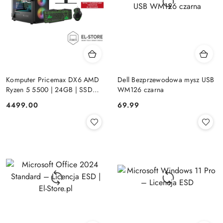
Komputer Pricemax DX6 AMD
Dell Bezprzewodowa mysz USB
Ryzen 5 5500 | 24GB | SSD
WM126 czarna
512GB | Radeon RX 580 8GB |
Cena:
Cena:
4499.00
69.99
Win 11 | Mysz+ klawiatura 3 lata
gwarancji