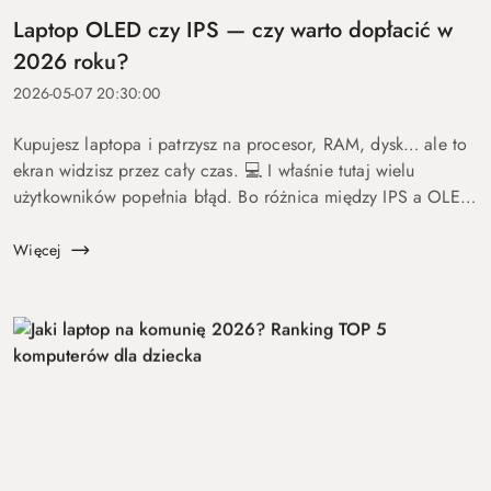
Laptop OLED czy IPS — czy warto dopłacić w
2026 roku?
2026-05-07 20:30:00
Kupujesz laptopa i patrzysz na procesor, RAM, dysk… ale to
ekran widzisz przez cały czas. 💻 I właśnie tutaj wielu
użytkowników popełnia błąd. Bo różnica między IPS a OLED
to nie detal. To coś, co wpływa na komfort pracy, oglądania
fil...
Więcej