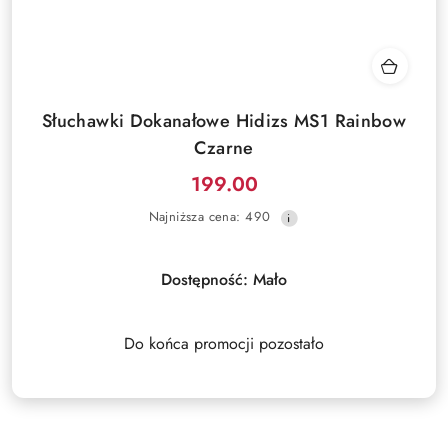
Słuchawki Dokanałowe Hidizs MS1 Rainbow
Czarne
199.00
Cena
Najniższa
Najniższa cena:
490
promocyjna:
cena
z
30
Dostępność:
Mało
dni
przed
obniżką
Do końca promocji pozostało