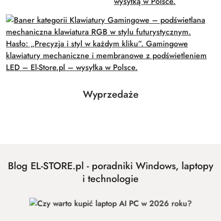
Produkty
Wyprzedaże
Pomiń karuzelę produktów
o
statusie:
Blog EL-STORE.pl - poradniki Windows, laptopy
i technologie