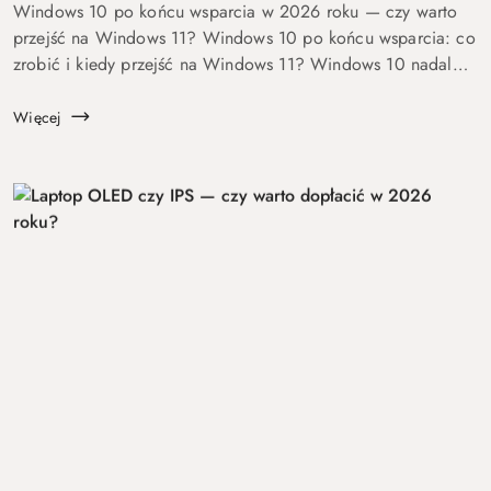
Windows 10 po końcu wsparcia w 2026 roku — czy warto
przejść na Windows 11? Windows 10 po końcu wsparcia: co
zrobić i kiedy przejść na Windows 11? Windows 10 nadal
się uruchamia. Problem w tym, że od 14 października 2025
roku robi to już bez ochrony...
Więcej