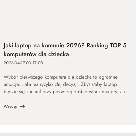
Jaki laptop na komunię 2026? Ranking TOP 5
komputerów dla dziecka
2026-04-17 00:17:00
Wybór pierwszego komputera dla dziecka to ogromne
emocje… ale też ryzyko złej decyzji. Zbyt słaby laptop
będzie się zacinał przy pierwszej próbie włączenia gry, a na
zbyt drogi wydasz pieniądze bez sensu. Dlatego
przygotowaliśmy ten p...
Więcej