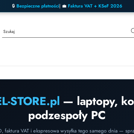
🔒
Bezpieczne płatności
| 💼
Faktura VAT + KSeF 2026
EL-STORE.pl
— laptopy, k
podzespoły PC
D, faktura VAT i ekspresowa wysyłka tego samego dnia — spr