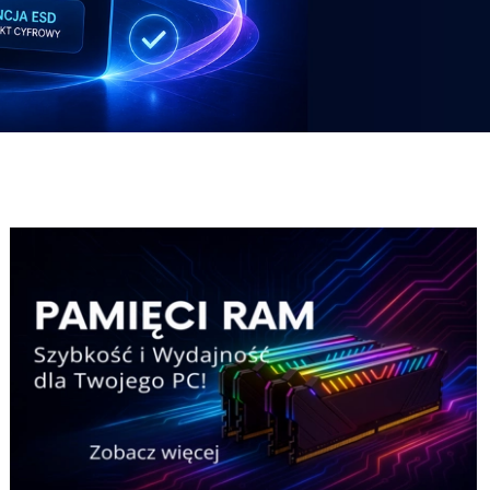
Potezny-zestaw-Pricemax
Laptop-HP
Potezny-zestaw-Pricemax
Laptop-HP