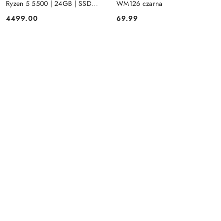
Ryzen 5 5500 | 24GB | SSD
WM126 czarna
512GB | Radeon RX 580 8GB |
4499.00
69.99
Cena:
Cena:
Win 11 | Mysz+ klawiatura 3 lata
gwarancji