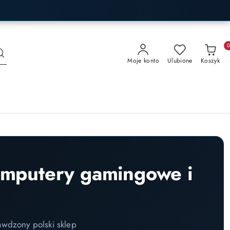
Moje konto
Ulubione
Koszyk
omputery gamingowe i
awdzony polski sklep