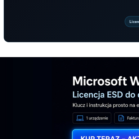
Lice
Pomiń karuzelę promocyjną