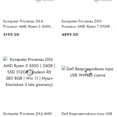
DO KOSZYKA
DO KOSZYKA
Komputer Pricemax DX4 -
Komputer Pricemax DX9 -
Procesor AMD Ryzen 5 5600G
Procesor AMD Ryzen 7 5700F |
| Pamięć 16GB | Dysk SSD
Pamięć 24GB | Dysk SSD 1TB |
3199.00
4899.00
Cena:
Cena:
512GB Win 11 PRO
GeForce RTX 5050 8GB | Win
11
DO KOSZYKA
DO KOSZYKA
Komputer Pricemax DX6 AMD
Dell Bezprzewodowa mysz USB