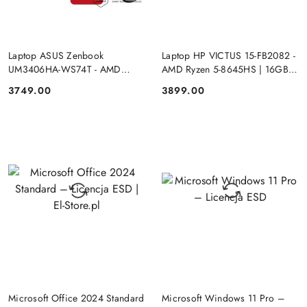
PRODUKT NIEDOSTĘPNY
PRODUKT NIEDOSTĘPNY
Laptop ASUS Zenbook
Laptop HP VICTUS 15-FB2082 -
UM3406HA-WS74T - AMD
AMD Ryzen 5-8645HS | 16GB |
Ryzen 7-8840HS | 16GB | SSD
SSD 512GB | 15.6"FHD |
3749.00
3899.00
Cena:
Cena:
512GB | 14" OLED (1920x1200)
GeForce RTX 4050 6144MB |
Dotykowa | Windows 11
Windows 11
DO KOSZYKA
DO KOSZYKA
Microsoft Office 2024 Standard
Microsoft Windows 11 Pro –