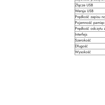
Złącze USB
Wersja USB
Prędkość zapisu no
Pojemność pamięc
Prędkość odczytu z
Interfejs
Szerokość
Długość
Wysokość
Pomiń karuzelę produktów