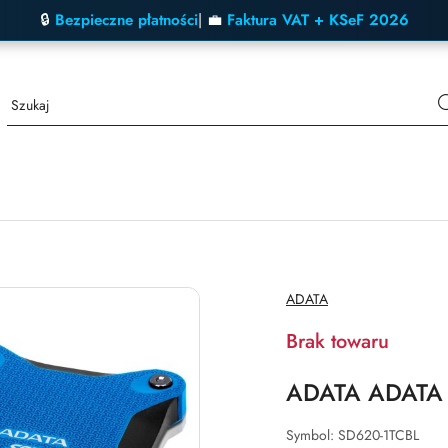
🔒
Bezpieczne płatności
| 💼
Faktura VAT + KSeF 2026
NAZWA
ADATA
PRODUCENTA:
Brak towaru
ADATA ADATA 
Symbol:
SD620-1TCBL