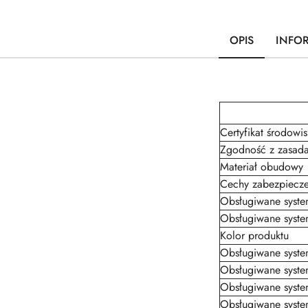
OPIS
INFO
Certyfikat środow
Zgodność z zasad
Materiał obudowy
Cechy zabezpiecz
Obsługiwane syste
Obsługiwane syste
Kolor produktu
Obsługiwane syst
Obsługiwane syst
Obsługiwane syst
Obsługiwane syst