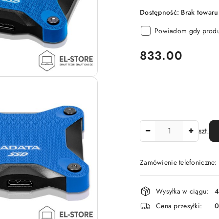
Dostępność:
Brak towaru
Powiadom gdy produk
cena:
833.00
Ilość
szt.
Zamówienie telefoniczne
Dostępność
Wysyłka w ciągu:
4
i
Cena przesyłki:
dostawa