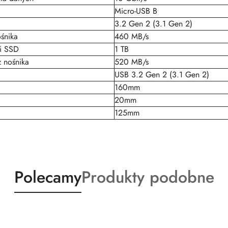
Micro-USB B
3.2 Gen 2 (3.1 Gen 2)
śnika
460 MB/s
i SSD
1 TB
 nośnika
520 MB/s
USB 3.2 Gen 2 (3.1 Gen 2)
160mm
20mm
125mm
Produkty
Produkty
Polecamy
Produkty podobne
o
o
statusie:
statusie: