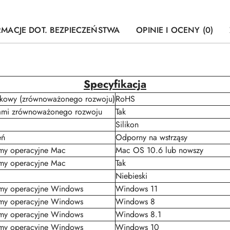
RMACJE DOT. BEZPIECZEŃSTWA
OPINIE I OCENY (0)
Specyfikacja
iskowy (zrównoważonego rozwoju)
RoHS
ami zrównoważonego rozwoju
Tak
Silikon
eń
Odporny na wstrząsy
my operacyjne Mac
Mac OS 10.6 lub nowszy
my operacyjne Mac
Tak
Niebieski
emy operacyjne Windows
Windows 11
emy operacyjne Windows
Windows 8
emy operacyjne Windows
Windows 8.1
emy operacyjne Windows
Windows 10