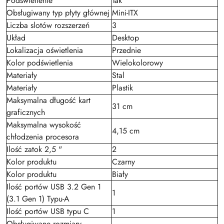
Podświetlenie
Tak
Obsługiwany typ płyty głównej
Mini-ITX
Liczba slotów rozszerzeń
3
Układ
Desktop
Lokalizacja oświetlenia
Przednie
Kolor podświetlenia
Wielokolorowy
Materiały
Stal
Materiały
Plastik
Maksymalna długość kart
31 cm
graficznych
Maksymalna wysokość
4,15 cm
chłodzenia procesora
Ilość zatok 2,5 "
2
Kolor produktu
Czarny
Kolor produktu
Biały
Ilość portów USB 3.2 Gen 1
1
(3.1 Gen 1) Typu-A
Ilość portów USB typu C
1
Obsługiwane rozmiary