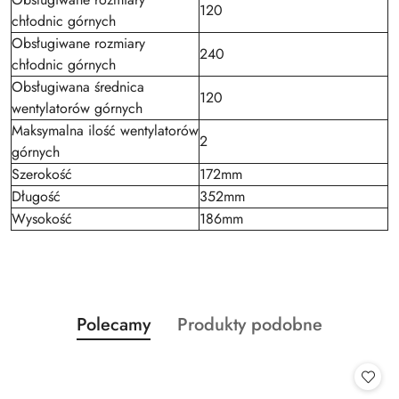
120
chłodnic górnych
Obsługiwane rozmiary
240
chłodnic górnych
Obsługiwana średnica
120
wentylatorów górnych
Maksymalna ilość wentylatorów
2
górnych
Szerokość
172mm
Długość
352mm
Wysokość
186mm
Produkty
Produkty
Polecamy
Produkty podobne
Pomiń karuzelę produktów
o
o
statusie:
statusie: