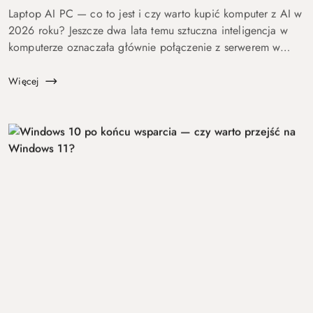
Laptop AI PC — co to jest i czy warto kupić komputer z AI w
2026 roku? Jeszcze dwa lata temu sztuczna inteligencja w
komputerze oznaczała głównie połączenie z serwerem w
chmurze i odpowiedź po kilku sekundach oczekiwania. Dziś
coraz więcej mo...
Więcej