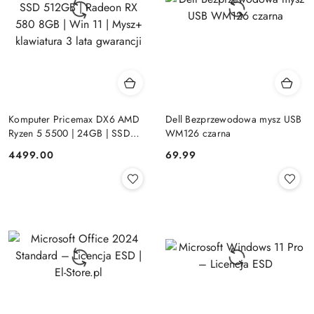
Komputer Pricemax DX6 AMD
Dell Bezprzewodowa mysz USB
Ryzen 5 5500 | 24GB | SSD
WM126 czarna
512GB | Radeon RX 580 8GB |
Cena:
Cena:
4499.00
69.99
Win 11 | Mysz+ klawiatura 3 lata
gwarancji