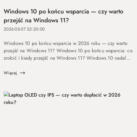
Windows 10 po końcu wsparcia — czy warto
przejść na Windows 11?
2026-05-07 22:20:00
Windows 10 po końcu wsparcia w 2026 roku — czy warto
przejść na Windows 11? Windows 10 po końcu wsparcia: co
zrobić i kiedy przejść na Windows 11? Windows 10 nadal
się uruchamia. Problem w tym, że od 14 października 2025
roku robi to już bez ochrony...
Więcej