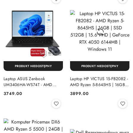
PRODUKT NIEDOSTĘPNY
PRODUKT NIEDOSTĘPNY
Laptop ASUS Zenbook
Laptop HP VICTUS 15-FB2082 -
UM3406HA-WS74T - AMD
AMD Ryzen 5-8645HS | 16GB |
Ryzen 7-8840HS | 16GB | SSD
SSD 512GB | 15.6"FHD |
Cena:
Cena:
3749.00
3899.00
512GB | 14" OLED (1920x1200)
GeForce RTX 4050 6144MB |
Dotykowa | Windows 11
Windows 11