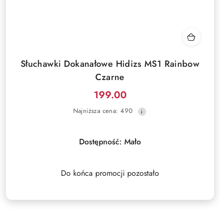
Słuchawki Dokanałowe Hidizs MS1 Rainbow
Czarne
199.00
Cena
Najniższa
Najniższa cena:
490
promocyjna:
cena
z
30
Dostępność:
Mało
dni
przed
obniżką
Do końca promocji pozostało