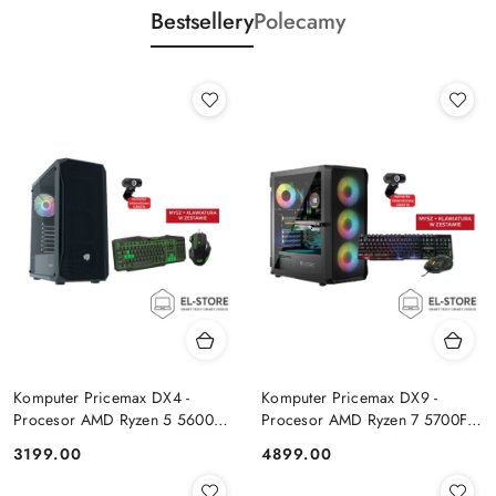
Bestsellery
Polecamy
Komputer Pricemax DX4 -
Komputer Pricemax DX9 -
Procesor AMD Ryzen 5 5600G
Procesor AMD Ryzen 7 5700F |
| Pamięć 16GB | Dysk SSD
Pamięć 24GB | Dysk SSD 1TB |
Cena:
Cena:
3199.00
4899.00
512GB Win 11 PRO
GeForce RTX 5050 8GB | Win
11