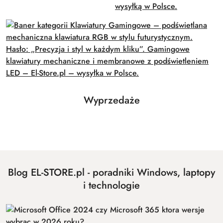
Produkty
Wyprzedaże
Pomiń karuzelę produktów
o
statusie:
Blog EL-STORE.pl - poradniki Windows, laptopy
i technologie