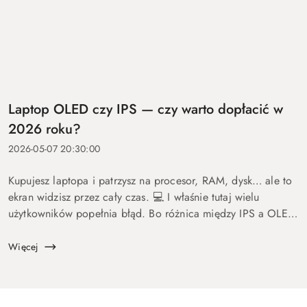
Laptop OLED czy IPS — czy warto dopłacić w
2026 roku?
2026-05-07 20:30:00
Kupujesz laptopa i patrzysz na procesor, RAM, dysk… ale to
ekran widzisz przez cały czas. 💻 I właśnie tutaj wielu
użytkowników popełnia błąd. Bo różnica między IPS a OLED
to nie detal. To coś, co wpływa na komfort pracy, oglądania
fil...
Więcej