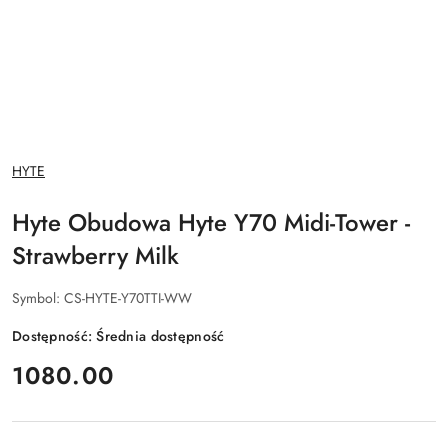
NAZWA
HYTE
PRODUCENTA:
Hyte Obudowa Hyte Y70 Midi-Tower -
Strawberry Milk
Symbol:
CS-HYTE-Y70TTI-WW
Dostępność:
Średnia dostępność
cena:
1080.00