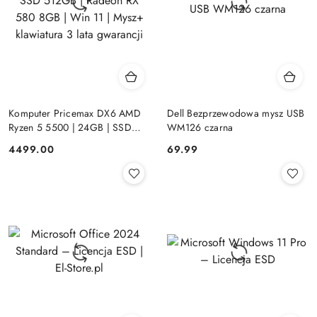
Komputer Pricemax DX6 AMD
Dell Bezprzewodowa mysz USB
Ryzen 5 5500 | 24GB | SSD
WM126 czarna
512GB | Radeon RX 580 8GB |
Cena:
Cena:
4499.00
69.99
Win 11 | Mysz+ klawiatura 3 lata
gwarancji