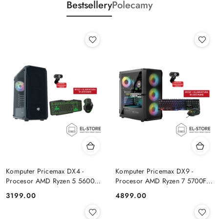
Bestsellery
Polecamy
Komputer Pricemax DX4 -
Komputer Pricemax DX9 -
Procesor AMD Ryzen 5 5600G
Procesor AMD Ryzen 7 5700F |
| Pamięć 16GB | Dysk SSD
Pamięć 24GB | Dysk SSD 1TB |
Cena:
Cena:
3199.00
4899.00
512GB Win 11 PRO
GeForce RTX 5050 8GB | Win
11