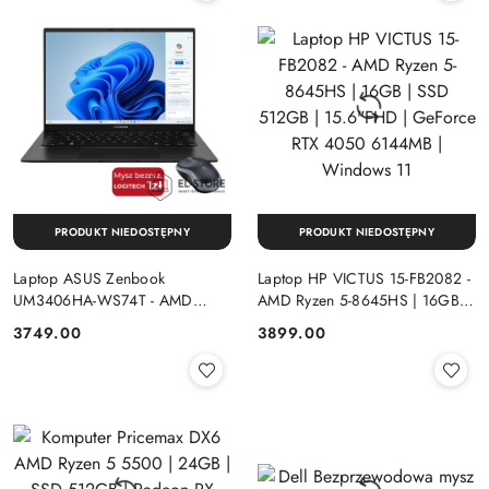
PRODUKT NIEDOSTĘPNY
PRODUKT NIEDOSTĘPNY
Laptop ASUS Zenbook
Laptop HP VICTUS 15-FB2082 -
UM3406HA-WS74T - AMD
AMD Ryzen 5-8645HS | 16GB |
Ryzen 7-8840HS | 16GB | SSD
SSD 512GB | 15.6"FHD |
Cena:
Cena:
3749.00
3899.00
512GB | 14" OLED (1920x1200)
GeForce RTX 4050 6144MB |
Dotykowa | Windows 11
Windows 11