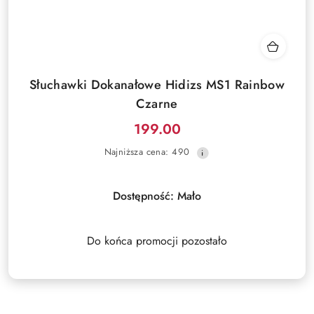
Słuchawki Dokanałowe Hidizs MS1 Rainbow
Czarne
199.00
Cena
Najniższa
Najniższa cena:
490
promocyjna:
cena
z
30
Dostępność:
Mało
dni
przed
obniżką
Do końca promocji pozostało