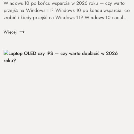
Windows 10 po końcu wsparcia w 2026 roku — czy warto
przejść na Windows 11? Windows 10 po końcu wsparcia: co
zrobić i kiedy przejść na Windows 11? Windows 10 nadal
się uruchamia. Problem w tym, że od 14 października 2025
roku robi to już bez ochrony...
Więcej