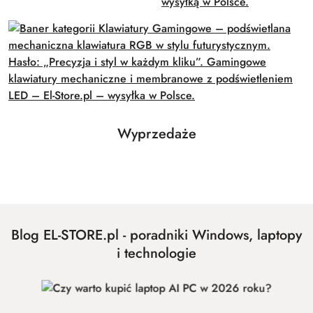
Produkty
Wyprzedaże
Pomiń karuzelę produktów
o
statusie:
Blog EL-STORE.pl - poradniki Windows, laptopy
i technologie