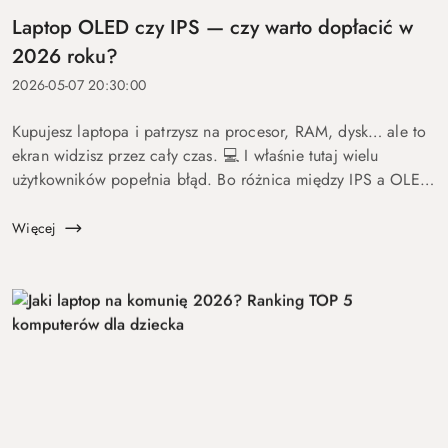
Laptop OLED czy IPS — czy warto dopłacić w
2026 roku?
2026-05-07 20:30:00
Kupujesz laptopa i patrzysz na procesor, RAM, dysk… ale to
ekran widzisz przez cały czas. 💻 I właśnie tutaj wielu
użytkowników popełnia błąd. Bo różnica między IPS a OLED
to nie detal. To coś, co wpływa na komfort pracy, oglądania
fil...
Więcej