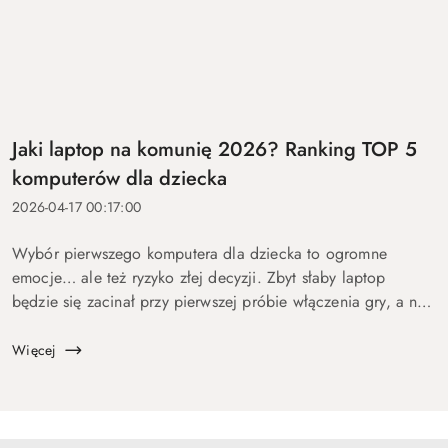
Jaki laptop na komunię 2026? Ranking TOP 5
komputerów dla dziecka
2026-04-17 00:17:00
Wybór pierwszego komputera dla dziecka to ogromne
emocje… ale też ryzyko złej decyzji. Zbyt słaby laptop
będzie się zacinał przy pierwszej próbie włączenia gry, a na
zbyt drogi wydasz pieniądze bez sensu. Dlatego
przygotowaliśmy ten p...
Więcej