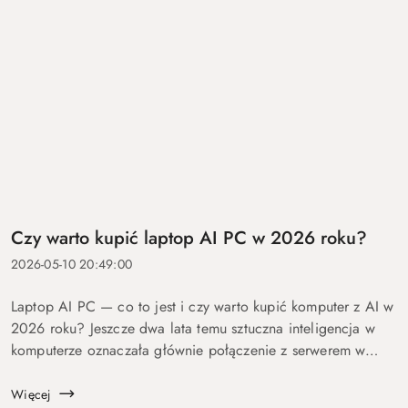
Czy warto kupić laptop AI PC w 2026 roku?
2026-05-10 20:49:00
Laptop AI PC — co to jest i czy warto kupić komputer z AI w
2026 roku? Jeszcze dwa lata temu sztuczna inteligencja w
komputerze oznaczała głównie połączenie z serwerem w
chmurze i odpowiedź po kilku sekundach oczekiwania. Dziś
coraz więcej mo...
Więcej