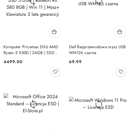
Komputer Pricemax DX6 AMD
Dell Bezprzewodowa mysz USB
Ryzen 5 5500 | 24GB | SSD
WM126 czarna
512GB | Radeon RX 580 8GB |
Cena:
Cena:
4499.00
69.99
Win 11 | Mysz+ klawiatura 3 lata
gwarancji