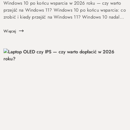
Windows 10 po końcu wsparcia w 2026 roku — czy warto
przejść na Windows 11? Windows 10 po końcu wsparcia: co
zrobić i kiedy przejść na Windows 11? Windows 10 nadal
się uruchamia. Problem w tym, że od 14 października 2025
roku robi to już bez ochrony...
Więcej