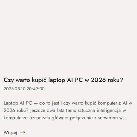
Czy warto kupić laptop AI PC w 2026 roku?
2026-05-10 20:49:00
Laptop AI PC — co to jest i czy warto kupić komputer z AI w
2026 roku? Jeszcze dwa lata temu sztuczna inteligencja w
komputerze oznaczała głównie połączenie z serwerem w
chmurze i odpowiedź po kilku sekundach oczekiwania. Dziś
coraz więcej mo...
Więcej