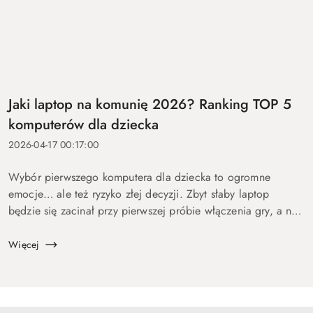
Jaki laptop na komunię 2026? Ranking TOP 5
komputerów dla dziecka
2026-04-17 00:17:00
Wybór pierwszego komputera dla dziecka to ogromne
emocje… ale też ryzyko złej decyzji. Zbyt słaby laptop
będzie się zacinał przy pierwszej próbie włączenia gry, a na
zbyt drogi wydasz pieniądze bez sensu. Dlatego
przygotowaliśmy ten p...
Więcej