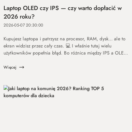
Laptop OLED czy IPS — czy warto dopłacić w
2026 roku?
2026-05-07 20:30:00
Kupujesz laptopa i patrzysz na procesor, RAM, dysk… ale to
ekran widzisz przez cały czas. 💻 I właśnie tutaj wielu
użytkowników popełnia błąd. Bo różnica między IPS a OLED
to nie detal. To coś, co wpływa na komfort pracy, oglądania
fil...
Więcej