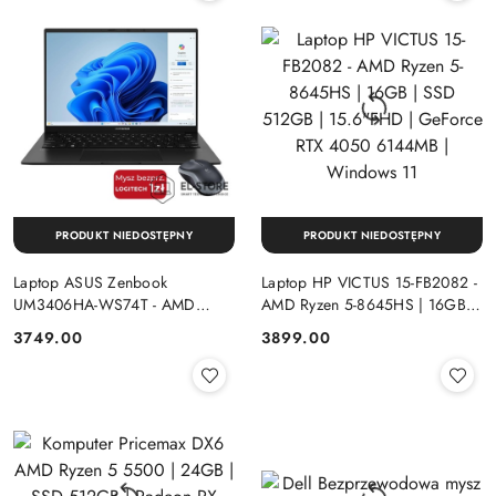
PRODUKT NIEDOSTĘPNY
PRODUKT NIEDOSTĘPNY
Laptop ASUS Zenbook
Laptop HP VICTUS 15-FB2082 -
UM3406HA-WS74T - AMD
AMD Ryzen 5-8645HS | 16GB |
Ryzen 7-8840HS | 16GB | SSD
SSD 512GB | 15.6"FHD |
Cena:
Cena:
3749.00
3899.00
512GB | 14" OLED (1920x1200)
GeForce RTX 4050 6144MB |
Dotykowa | Windows 11
Windows 11