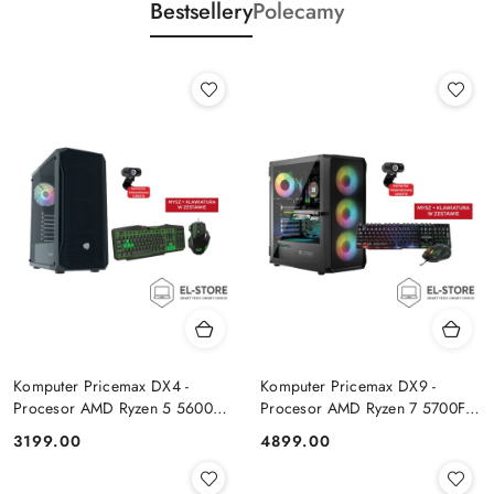
Bestsellery
Polecamy
Komputer Pricemax DX4 -
Komputer Pricemax DX9 -
Procesor AMD Ryzen 5 5600G
Procesor AMD Ryzen 7 5700F |
| Pamięć 16GB | Dysk SSD
Pamięć 24GB | Dysk SSD 1TB |
Cena:
Cena:
3199.00
4899.00
512GB Win 11 PRO
GeForce RTX 5050 8GB | Win
11