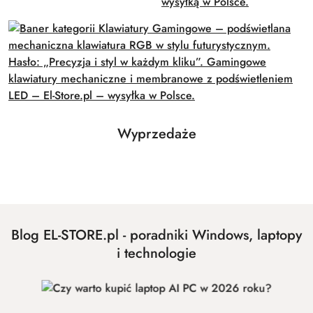
Produkty
Wyprzedaże
Pomiń karuzelę produktów
o
statusie:
Blog EL-STORE.pl - poradniki Windows, laptopy
i technologie