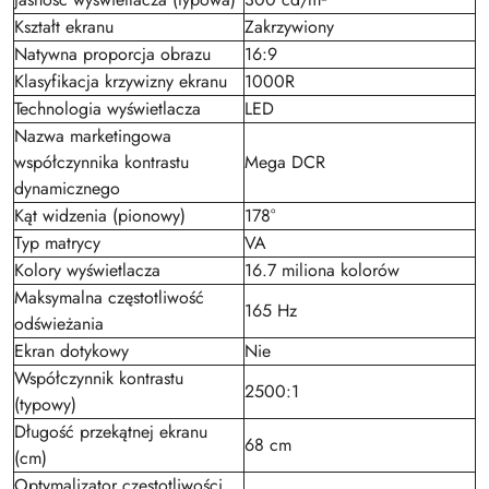
Kształt ekranu
Zakrzywiony
Natywna proporcja obrazu
16:9
Klasyfikacja krzywizny ekranu
1000R
Technologia wyświetlacza
LED
Nazwa marketingowa
współczynnika kontrastu
Mega DCR
dynamicznego
Kąt widzenia (pionowy)
178°
Typ matrycy
VA
Kolory wyświetlacza
16.7 miliona kolorów
Maksymalna częstotliwość
165 Hz
odświeżania
Ekran dotykowy
Nie
Współczynnik kontrastu
2500:1
(typowy)
Długość przekątnej ekranu
68 cm
(cm)
Optymalizator częstotliwości