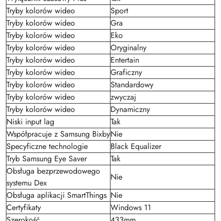
Tryby kolorów wideo
Sport
Tryby kolorów wideo
Gra
Tryby kolorów wideo
Eko
Tryby kolorów wideo
Oryginalny
Tryby kolorów wideo
Entertain
Tryby kolorów wideo
Graficzny
Tryby kolorów wideo
Standardowy
Tryby kolorów wideo
zwyczaj
Tryby kolorów wideo
Dynamiczny
Niski input lag
Tak
Współpracuje z Samsung Bixby
Nie
Specyficzne technologie
Black Equalizer
Tryb Samsung Eye Saver
Tak
Obsługa bezprzewodowego
Nie
systemu Dex
Obsługa aplikacji SmartThings
Nie
Certyfikaty
Windows 11
Szerokość
433mm