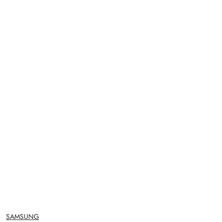
NAZWA
SAMSUNG
PRODUCENTA: