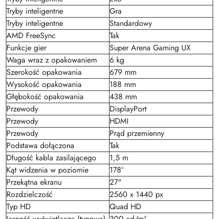
Tryby inteligentne
Gra
Tryby inteligentne
Standardowy
AMD FreeSync
Tak
Funkcje gier
Super Arena Gaming UX
Waga wraz z opakowaniem
6 kg
Szerokość opakowania
679 mm
Wysokość opakowania
188 mm
Głębokość opakowania
438 mm
Przewody
DisplayPort
Przewody
HDMI
Przewody
Prąd przemienny
Podstawa dołączona
Tak
Długość kabla zasilającego
1,5 m
Kąt widzenia w poziomie
178°
Przekątna ekranu
27"
Rozdzielczość
2560 x 1440 px
Typ HD
Quad HD
Jasność wyświetlacza (typowa)
300 cd/m²