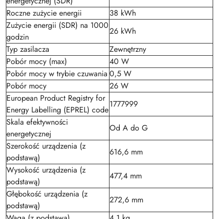
energetycznej (SDR)
Roczne zużycie energii
38 kWh
Zużycie energii (SDR) na 1000
26 kWh
godzin
Typ zasilacza
Zewnętrzny
Pobór mocy (max)
40 W
Pobór mocy w trybie czuwania
0,5 W
Pobór mocy
26 W
European Product Registry for
1777999
Energy Labelling (EPREL) code
Skala efektywności
Od A do G
energetycznej
Szerokość urządzenia (z
616,6 mm
podstawą)
Wysokość urządzenia (z
477,4 mm
podstawą)
Głębokość urządzenia (z
272,6 mm
podstawą)
Waga (z podstawą)
4,1 kg