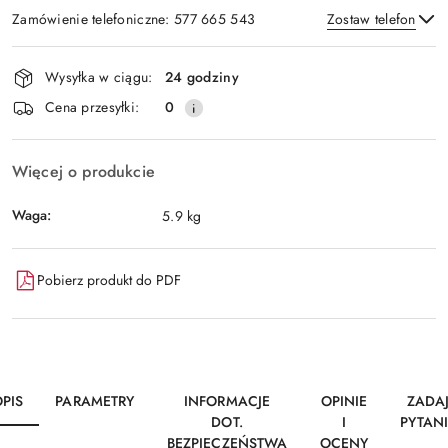
Zamówienie telefoniczne: 577 665 543
Zostaw telefon
Dostępność
Wysyłka w ciągu:
24 godziny
i
Wyślij
Cena przesyłki:
0
dostawa
Więcej o produkcie
Waga:
5.9 kg
Pobierz produkt do PDF
PIS
PARAMETRY
INFORMACJE
OPINIE
ZADA
DOT.
I
PYTAN
BEZPIECZEŃSTWA
OCENY