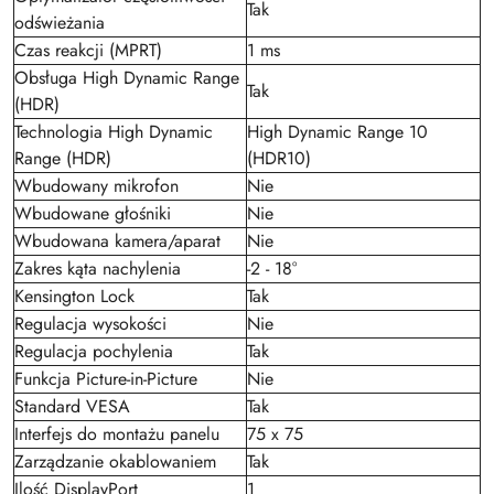
Tak
odświeżania
Czas reakcji (MPRT)
1 ms
Obsługa High Dynamic Range
Tak
(HDR)
Technologia High Dynamic
High Dynamic Range 10
Range (HDR)
(HDR10)
Wbudowany mikrofon
Nie
Wbudowane głośniki
Nie
Wbudowana kamera/aparat
Nie
Zakres kąta nachylenia
-2 - 18°
Kensington Lock
Tak
Regulacja wysokości
Nie
Regulacja pochylenia
Tak
Funkcja Picture-in-Picture
Nie
Standard VESA
Tak
Interfejs do montażu panelu
75 x 75
Zarządzanie okablowaniem
Tak
Ilość DisplayPort
1