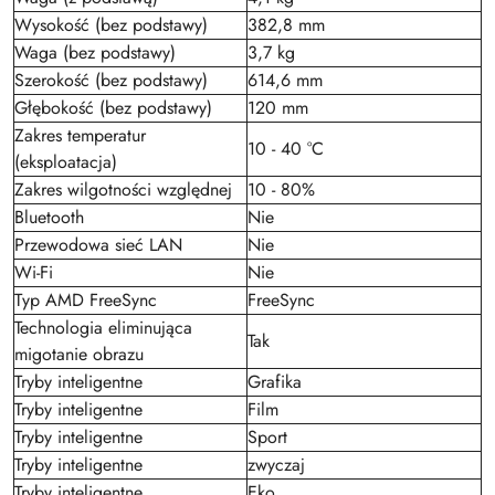
Wysokość (bez podstawy)
382,8 mm
Waga (bez podstawy)
3,7 kg
Szerokość (bez podstawy)
614,6 mm
Głębokość (bez podstawy)
120 mm
Zakres temperatur
10 - 40 °C
(eksploatacja)
Zakres wilgotności względnej
10 - 80%
Bluetooth
Nie
Przewodowa sieć LAN
Nie
Wi-Fi
Nie
Typ AMD FreeSync
FreeSync
Technologia eliminująca
Tak
migotanie obrazu
Tryby inteligentne
Grafika
Tryby inteligentne
Film
Tryby inteligentne
Sport
Tryby inteligentne
zwyczaj
Tryby inteligentne
Eko