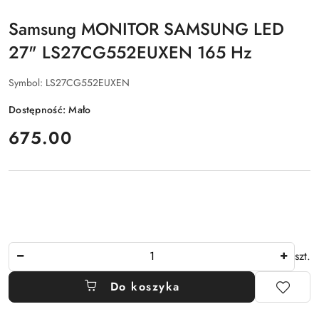
Samsung MONITOR SAMSUNG LED
27" LS27CG552EUXEN 165 Hz
Symbol:
LS27CG552EUXEN
Dostępność:
Mało
cena:
675.00
Ilość
szt.
Do koszyka