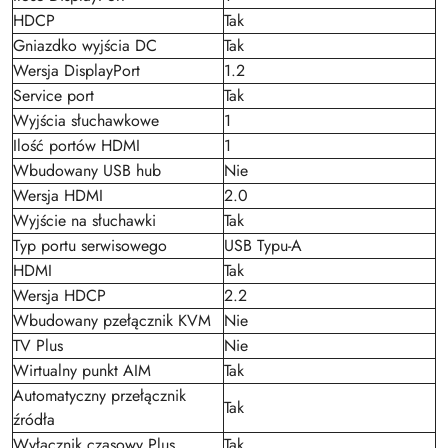
HDCP
Tak
Gniazdko wyjścia DC
Tak
Wersja DisplayPort
1.2
Service port
Tak
Wyjścia słuchawkowe
1
Ilość portów HDMI
1
Wbudowany USB hub
Nie
Wersja HDMI
2.0
Wyjście na słuchawki
Tak
Typ portu serwisowego
USB Typu-A
HDMI
Tak
Wersja HDCP
2.2
Wbudowany pzełącznik KVM
Nie
TV Plus
Nie
Wirtualny punkt AIM
Tak
Automatyczny przełącznik
Tak
źródła
Wyłącznik czasowy Plus
Tak