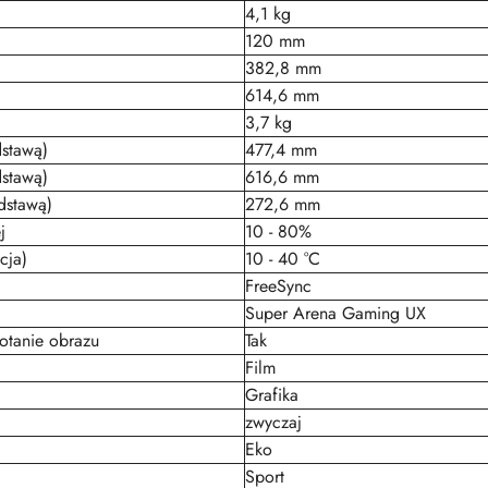
4,1 kg
120 mm
382,8 mm
614,6 mm
3,7 kg
stawą)
477,4 mm
dstawą)
616,6 mm
dstawą)
272,6 mm
j
10 - 80%
cja)
10 - 40 °C
FreeSync
Super Arena Gaming UX
otanie obrazu
Tak
Film
Grafika
zwyczaj
Eko
Sport