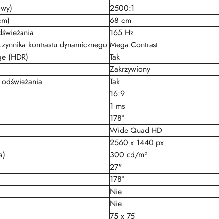
owy)
2500:1
cm)
68 cm
dświeżania
165 Hz
zynnika kontrastu dynamicznego
Mega Contrast
ge (HDR)
Tak
Zakrzywiony
i odświeżania
Tak
16:9
1 ms
178°
Wide Quad HD
2560 x 1440 px
a)
300 cd/m²
27"
178°
Nie
Nie
75 x 75