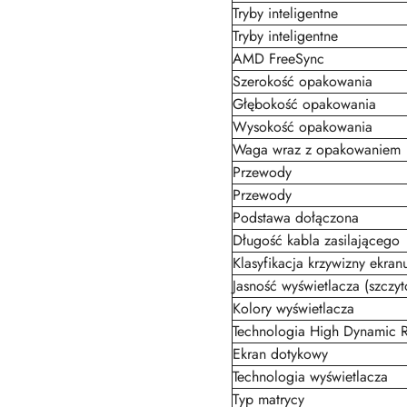
Tryby inteligentne
Tryby inteligentne
AMD FreeSync
Szerokość opakowania
Głębokość opakowania
Wysokość opakowania
Waga wraz z opakowaniem
Przewody
Przewody
Podstawa dołączona
Długość kabla zasilającego
Klasyfikacja krzywizny ekran
Jasność wyświetlacza (szczy
Kolory wyświetlacza
Technologia High Dynamic 
Ekran dotykowy
Technologia wyświetlacza
Typ matrycy