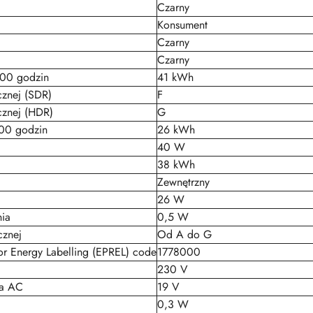
Czarny
Konsument
Czarny
Czarny
000 godzin
41 kWh
cznej (SDR)
F
cznej (HDR)
G
000 godzin
26 kWh
40 W
38 kWh
Zewnętrzny
26 W
ia
0,5 W
cznej
Od A do G
or Energy Labelling (EPREL) code
1778000
230 V
ra AC
19 V
0,3 W