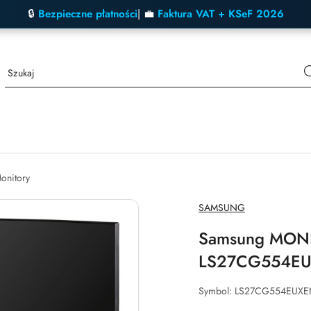
🔒
Bezpieczne płatności
| 💼
Faktura VAT + KSeF 2026
onitory
NAZWA
SAMSUNG
PRODUCENTA:
Samsung MON
LS27CG554EU
Symbol:
LS27CG554EUXE