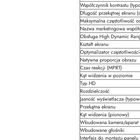
Współczynnik kontrastu (typ
Długość przekątnej ekranu (
Maksymalna częstotliwość o
Nazwa marketingowa współc
Obsługa High Dynamic Ran
Kształt ekranu
Optymalizator częstotliwośc
Natywna proporcja obrazu
Czas reakcji (MPRT)
Kąt widzenia w poziomie
Typ HD
Rozdzielczość
Jasność wyświetlacza (typow
Przekątna ekranu
Kąt widzenia (pionowy)
Wbudowana kamera/aparat
Wbudowane głośniki
Interfejs do montażu panelu