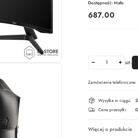
Dostępność:
Mało
cena:
687.00
Ilość
szt.
Zamówienie telefoniczne
Dostępność
Wysyłka w ciągu:
2
i
Cena przesyłki:
dostawa
Więcej o produkcie