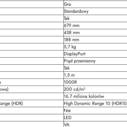
Gra
Standardowy
Tak
679 mm
438 mm
188 mm
5,7 kg
DisplayPort
Prąd przemienny
Tak
1,5 m
u
1000R
towa)
200 cd/m²
16.7 miliona kolorów
Range (HDR)
High Dynamic Range 10 (HDR10
Nie
LED
VA