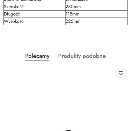
Szerokość
230mm
Długość
115mm
Wysokość
225mm
Produkty
Produkty
Polecamy
Produkty podobne
Pomiń karuzelę produktów
o
o
statusie:
statusie: