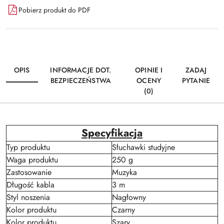
Pobierz produkt do PDF
OPIS
INFORMACJE DOT.
OPINIE I
ZADAJ
BEZPIECZEŃSTWA
OCENY
PYTANIE
(0)
Specyfikacja
Typ produktu
Słuchawki studyjne
Waga produktu
250 g
Zastosowanie
Muzyka
Długość kabla
3 m
Styl noszenia
Nagłowny
Kolor produktu
Czarny
Kolor produktu
Szary