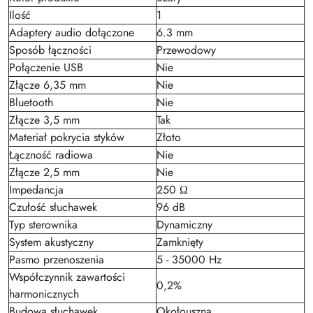
Ilość
1
Adaptery audio dołączone
6.3 mm
Sposób łączności
Przewodowy
Połączenie USB
Nie
Złącze 6,35 mm
Nie
Bluetooth
Nie
Złącze 3,5 mm
Tak
Materiał pokrycia styków
Złoto
Łączność radiowa
Nie
Złącze 2,5 mm
Nie
Impedancja
250 Ω
Czułość słuchawek
96 dB
Typ sterownika
Dynamiczny
System akustyczny
Zamknięty
Pasmo przenoszenia
5 - 35000 Hz
Współczynnik zawartości
0,2%
harmonicznych
Budowa słuchawek
Okołouszna