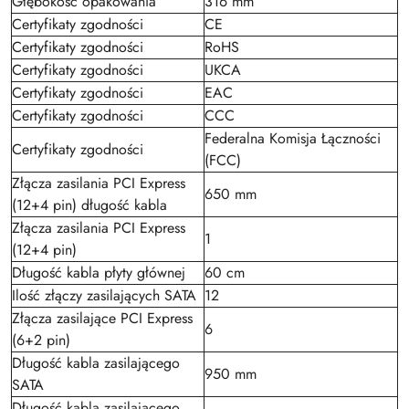
Głębokość opakowania
316 mm
Certyfikaty zgodności
CE
Certyfikaty zgodności
RoHS
Certyfikaty zgodności
UKCA
Certyfikaty zgodności
EAC
Certyfikaty zgodności
CCC
Federalna Komisja Łączności
Certyfikaty zgodności
(FCC)
Złącza zasilania PCI Express
650 mm
(12+4 pin) długość kabla
Złącza zasilania PCI Express
1
(12+4 pin)
Długość kabla płyty głównej
60 cm
Ilość złączy zasilających SATA
12
Złącza zasilające PCI Express
6
(6+2 pin)
Długość kabla zasilającego
950 mm
SATA
Długość kabla zasilającego