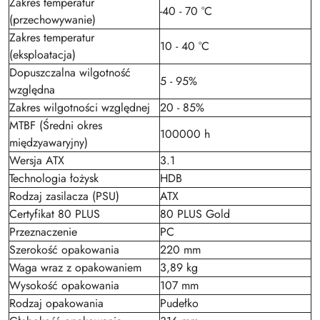
Zakres temperatur
-40 - 70 °C
(przechowywanie)
Zakres temperatur
10 - 40 °C
(eksploatacja)
Dopuszczalna wilgotność
5 - 95%
względna
Zakres wilgotności względnej
20 - 85%
MTBF (Średni okres
100000 h
międzyawaryjny)
Wersja ATX
3.1
Technologia łożysk
HDB
Rodzaj zasilacza (PSU)
ATX
Certyfikat 80 PLUS
80 PLUS Gold
Przeznaczenie
PC
Szerokość opakowania
220 mm
Waga wraz z opakowaniem
3,89 kg
Wysokość opakowania
107 mm
Rodzaj opakowania
Pudełko