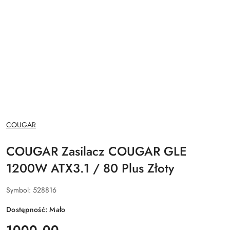
NAZWA
COUGAR
PRODUCENTA:
COUGAR Zasilacz COUGAR GLE
1200W ATX3.1 / 80 Plus Złoty
Symbol:
528816
Dostępność:
Mało
cena:
1000.00