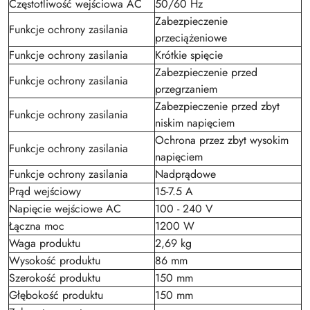
Częstotliwość wejściowa AC
50/60 Hz
Zabezpieczenie
Funkcje ochrony zasilania
przeciążeniowe
Funkcje ochrony zasilania
Krótkie spięcie
Zabezpieczenie przed
Funkcje ochrony zasilania
przegrzaniem
Zabezpieczenie przed zbyt
Funkcje ochrony zasilania
niskim napięciem
Ochrona przez zbyt wysokim
Funkcje ochrony zasilania
napięciem
Funkcje ochrony zasilania
Nadprądowe
Prąd wejściowy
15-7.5 A
Napięcie wejściowe AC
100 - 240 V
Łączna moc
1200 W
Waga produktu
2,69 kg
Wysokość produktu
86 mm
Szerokość produktu
150 mm
Głębokość produktu
150 mm