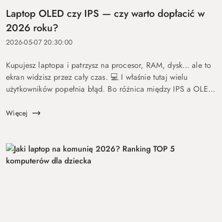
Laptop OLED czy IPS — czy warto dopłacić w
2026 roku?
2026-05-07 20:30:00
Kupujesz laptopa i patrzysz na procesor, RAM, dysk… ale to
ekran widzisz przez cały czas. 💻 I właśnie tutaj wielu
użytkowników popełnia błąd. Bo różnica między IPS a OLED
to nie detal. To coś, co wpływa na komfort pracy, oglądania
fil...
Więcej