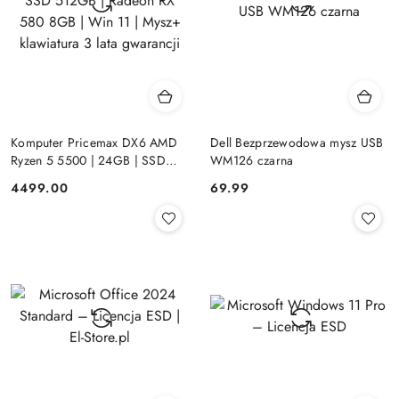
Komputer Pricemax DX6 AMD
Dell Bezprzewodowa mysz USB
Ryzen 5 5500 | 24GB | SSD
WM126 czarna
512GB | Radeon RX 580 8GB |
Cena:
Cena:
4499.00
69.99
Win 11 | Mysz+ klawiatura 3 lata
gwarancji