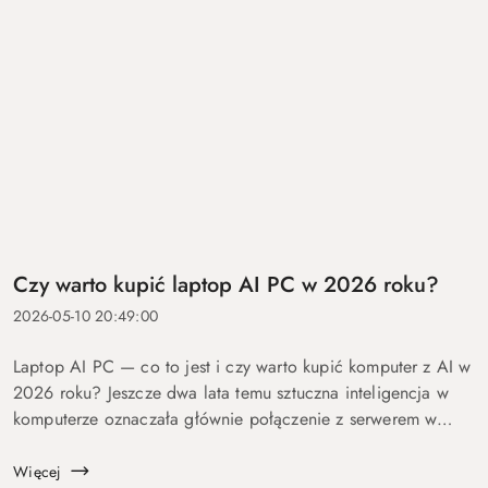
Czy warto kupić laptop AI PC w 2026 roku?
2026-05-10 20:49:00
Laptop AI PC — co to jest i czy warto kupić komputer z AI w
2026 roku? Jeszcze dwa lata temu sztuczna inteligencja w
komputerze oznaczała głównie połączenie z serwerem w
chmurze i odpowiedź po kilku sekundach oczekiwania. Dziś
coraz więcej mo...
Więcej