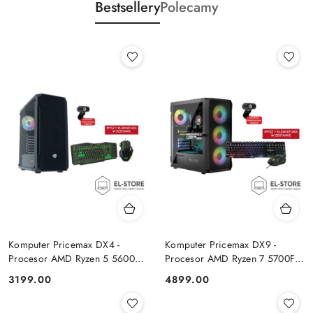
Bestsellery
Polecamy
Komputer Pricemax DX4 -
Komputer Pricemax DX9 -
Procesor AMD Ryzen 5 5600G
Procesor AMD Ryzen 7 5700F |
| Pamięć 16GB | Dysk SSD
Pamięć 24GB | Dysk SSD 1TB |
Cena:
Cena:
3199.00
4899.00
512GB Win 11 PRO
GeForce RTX 5050 8GB | Win
11