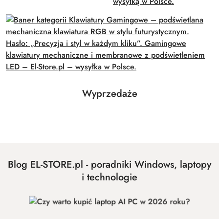
Produkty
Wyprzedaże
Pomiń karuzelę produktów
o
statusie:
Blog EL-STORE.pl - poradniki Windows, laptopy
i technologie