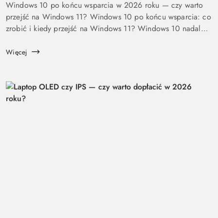
Windows 10 po końcu wsparcia w 2026 roku — czy warto
przejść na Windows 11? Windows 10 po końcu wsparcia: co
zrobić i kiedy przejść na Windows 11? Windows 10 nadal
się uruchamia. Problem w tym, że od 14 października 2025
roku robi to już bez ochrony...
Więcej