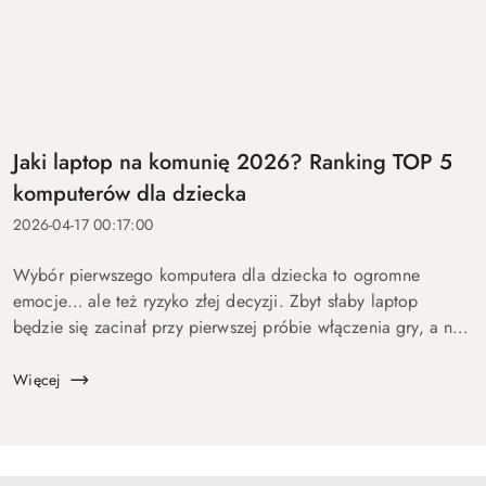
Jaki laptop na komunię 2026? Ranking TOP 5
komputerów dla dziecka
2026-04-17 00:17:00
Wybór pierwszego komputera dla dziecka to ogromne
emocje… ale też ryzyko złej decyzji. Zbyt słaby laptop
będzie się zacinał przy pierwszej próbie włączenia gry, a na
zbyt drogi wydasz pieniądze bez sensu. Dlatego
przygotowaliśmy ten p...
Więcej