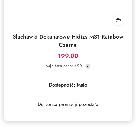
Słuchawki Dokanałowe Hidizs MS1 Rainbow
Czarne
199.00
Cena
Najniższa
Najniższa cena:
490
promocyjna:
cena
z
30
Dostępność:
Mało
dni
przed
obniżką
Do końca promocji pozostało