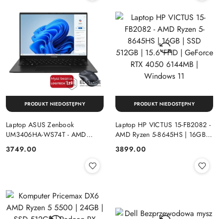
PRODUKT NIEDOSTĘPNY
PRODUKT NIEDOSTĘPNY
Laptop ASUS Zenbook
Laptop HP VICTUS 15-FB2082 -
UM3406HA-WS74T - AMD
AMD Ryzen 5-8645HS | 16GB |
Ryzen 7-8840HS | 16GB | SSD
SSD 512GB | 15.6"FHD |
Cena:
Cena:
3749.00
3899.00
512GB | 14" OLED (1920x1200)
GeForce RTX 4050 6144MB |
Dotykowa | Windows 11
Windows 11