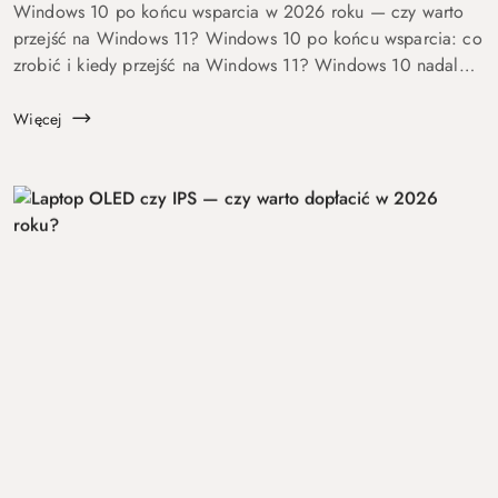
Windows 10 po końcu wsparcia w 2026 roku — czy warto
przejść na Windows 11? Windows 10 po końcu wsparcia: co
zrobić i kiedy przejść na Windows 11? Windows 10 nadal
się uruchamia. Problem w tym, że od 14 października 2025
roku robi to już bez ochrony...
Więcej