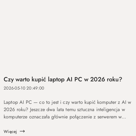
Czy warto kupić laptop AI PC w 2026 roku?
2026-05-10 20:49:00
Laptop AI PC — co to jest i czy warto kupić komputer z AI w
2026 roku? Jeszcze dwa lata temu sztuczna inteligencja w
komputerze oznaczała głównie połączenie z serwerem w
chmurze i odpowiedź po kilku sekundach oczekiwania. Dziś
coraz więcej mo...
Więcej