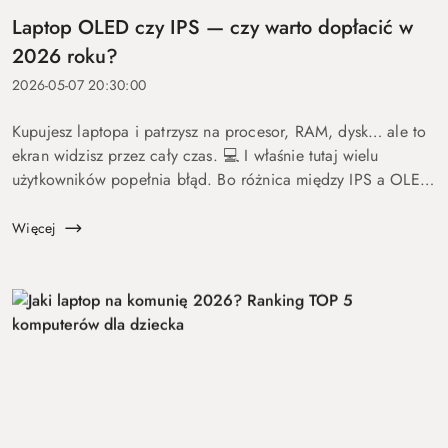
Laptop OLED czy IPS — czy warto dopłacić w
2026 roku?
2026-05-07 20:30:00
Kupujesz laptopa i patrzysz na procesor, RAM, dysk… ale to
ekran widzisz przez cały czas. 💻 I właśnie tutaj wielu
użytkowników popełnia błąd. Bo różnica między IPS a OLED
to nie detal. To coś, co wpływa na komfort pracy, oglądania
fil...
Więcej