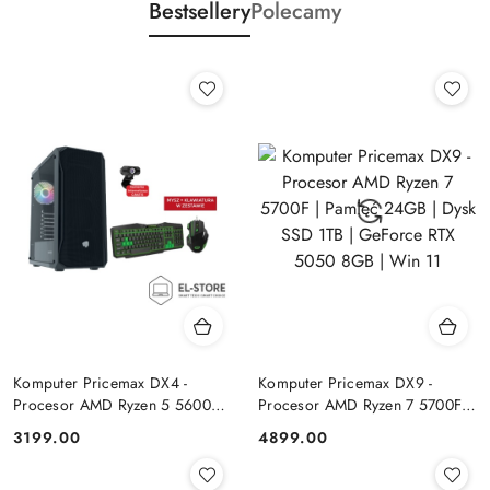
Bestsellery
Polecamy
Komputer Pricemax DX4 -
Komputer Pricemax DX9 -
Procesor AMD Ryzen 5 5600G
Procesor AMD Ryzen 7 5700F |
| Pamięć 16GB | Dysk SSD
Pamięć 24GB | Dysk SSD 1TB |
Cena:
Cena:
3199.00
4899.00
512GB Win 11 PRO
GeForce RTX 5050 8GB | Win
11