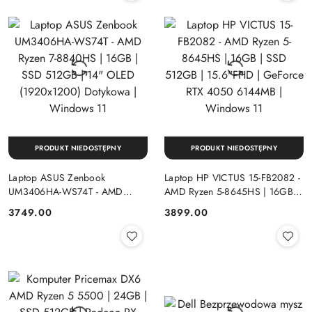
PRODUKT NIEDOSTĘPNY
PRODUKT NIEDOSTĘPNY
Laptop ASUS Zenbook
Laptop HP VICTUS 15-FB2082 -
UM3406HA-WS74T - AMD
AMD Ryzen 5-8645HS | 16GB |
Ryzen 7-8840HS | 16GB | SSD
SSD 512GB | 15.6"FHD |
Cena:
Cena:
3749.00
3899.00
512GB | 14" OLED (1920x1200)
GeForce RTX 4050 6144MB |
Dotykowa | Windows 11
Windows 11