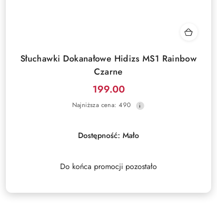
Słuchawki Dokanałowe Hidizs MS1 Rainbow
Czarne
199.00
Cena
Najniższa
Najniższa cena:
490
promocyjna:
cena
z
30
Dostępność:
Mało
dni
przed
obniżką
Do końca promocji pozostało