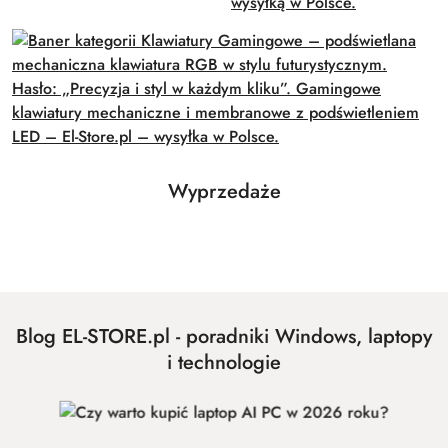
Produkty
Wyprzedaże
Pomiń karuzelę produktów
o
statusie:
Blog EL-STORE.pl - poradniki Windows, laptopy
i technologie