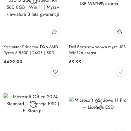
Komputer Pricemax DX6 AMD
Dell Bezprzewodowa mysz USB
Ryzen 5 5500 | 24GB | SSD
WM126 czarna
512GB | Radeon RX 580 8GB |
Cena:
Cena:
4499.00
69.99
Win 11 | Mysz+ klawiatura 3 lata
gwarancji