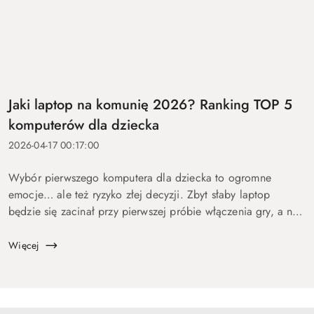
Jaki laptop na komunię 2026? Ranking TOP 5
komputerów dla dziecka
2026-04-17 00:17:00
Wybór pierwszego komputera dla dziecka to ogromne
emocje… ale też ryzyko złej decyzji. Zbyt słaby laptop
będzie się zacinał przy pierwszej próbie włączenia gry, a na
zbyt drogi wydasz pieniądze bez sensu. Dlatego
przygotowaliśmy ten p...
Więcej