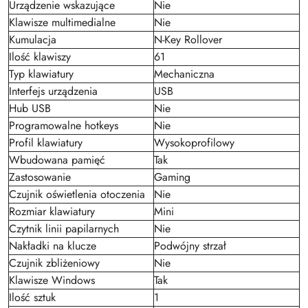
Urządzenie wskazujące
Nie
Klawisze multimedialne
Nie
Kumulacja
N-Key Rollover
Ilość klawiszy
61
Typ klawiatury
Mechaniczna
Interfejs urządzenia
USB
Hub USB
Nie
Programowalne hotkeys
Nie
Profil klawiatury
Wysokoprofilowy
Wbudowana pamięć
Tak
Zastosowanie
Gaming
Czujnik oświetlenia otoczenia
Nie
Rozmiar klawiatury
Mini
Czytnik linii papilarnych
Nie
Nakładki na klucze
Podwójny strzał
Czujnik zbliżeniowy
Nie
Klawisze Windows
Tak
Ilość sztuk
1