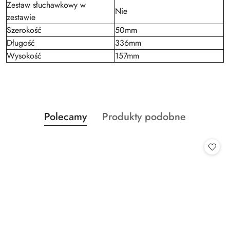
Zestaw słuchawkowy w
Nie
zestawie
Szerokość
50mm
Długość
336mm
Wysokość
157mm
Produkty
Produkty
Polecamy
Produkty podobne
Pomiń karuzelę produktów
o
o
statusie:
statusie: