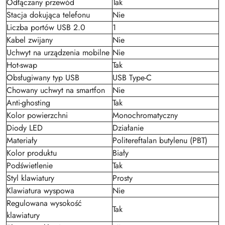
Odłączany przewód
Tak
Stacja dokująca telefonu
Nie
Liczba portów USB 2.0
1
Kabel zwijany
Nie
Uchwyt na urządzenia mobilne
Nie
Hot-swap
Tak
Obsługiwany typ USB
USB Type-C
Chowany uchwyt na smartfon
Nie
Anti-ghosting
Tak
Kolor powierzchni
Monochromatyczny
Diody LED
Działanie
Materiały
Politereftalan butylenu (PBT)
Kolor produktu
Biały
Podświetlenie
Tak
Styl klawiatury
Prosty
Klawiatura wyspowa
Nie
Regulowana wysokość
Tak
klawiatury