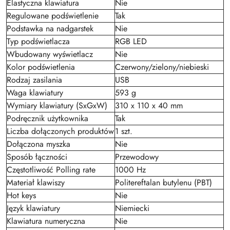
Elastyczna klawiatura
Nie
Regulowane podświetlenie
Tak
Podstawka na nadgarstek
Nie
Typ podświetlacza
RGB LED
Wbudowany wyświetlacz
Nie
Kolor podświetlenia
Czerwony/zielony/niebieski
Rodzaj zasilania
USB
Waga klawiatury
593 g
Wymiary klawiatury (SxGxW)
310 x 110 x 40 mm
Podręcznik użytkownika
Tak
Liczba dołączonych produktów
1 szt.
Dołączona myszka
Nie
Sposób łączności
Przewodowy
Częstotliwość Polling rate
1000 Hz
Materiał klawiszy
Politereftalan butylenu (PBT)
Hot keys
Nie
Język klawiatury
Niemiecki
Klawiatura numeryczna
Nie