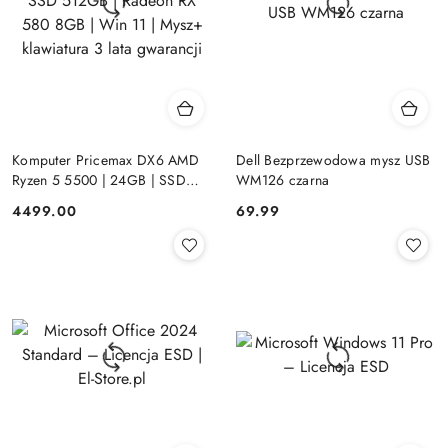
Komputer Pricemax DX6 AMD
Dell Bezprzewodowa mysz USB
Ryzen 5 5500 | 24GB | SSD
WM126 czarna
512GB | Radeon RX 580 8GB |
Cena:
Cena:
4499.00
69.99
Win 11 | Mysz+ klawiatura 3 lata
gwarancji