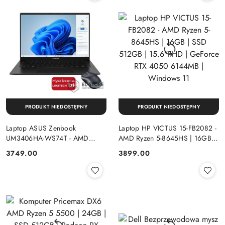
PRODUKT NIEDOSTĘPNY
PRODUKT NIEDOSTĘPNY
Laptop ASUS Zenbook
Laptop HP VICTUS 15-FB2082 -
UM3406HA-WS74T - AMD
AMD Ryzen 5-8645HS | 16GB |
Ryzen 7-8840HS | 16GB | SSD
SSD 512GB | 15.6"FHD |
Cena:
Cena:
3749.00
3899.00
512GB | 14" OLED (1920x1200)
GeForce RTX 4050 6144MB |
Dotykowa | Windows 11
Windows 11