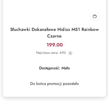
Słuchawki Dokanałowe Hidizs MS1 Rainbow
Czarne
199.00
Cena
Najniższa
Najniższa cena:
490
promocyjna:
cena
z
30
Dostępność:
Mało
dni
przed
obniżką
Do końca promocji pozostało