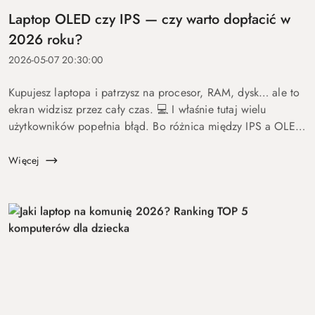
Laptop OLED czy IPS — czy warto dopłacić w
2026 roku?
2026-05-07 20:30:00
Kupujesz laptopa i patrzysz na procesor, RAM, dysk… ale to
ekran widzisz przez cały czas. 💻 I właśnie tutaj wielu
użytkowników popełnia błąd. Bo różnica między IPS a OLED
to nie detal. To coś, co wpływa na komfort pracy, oglądania
fil...
Więcej