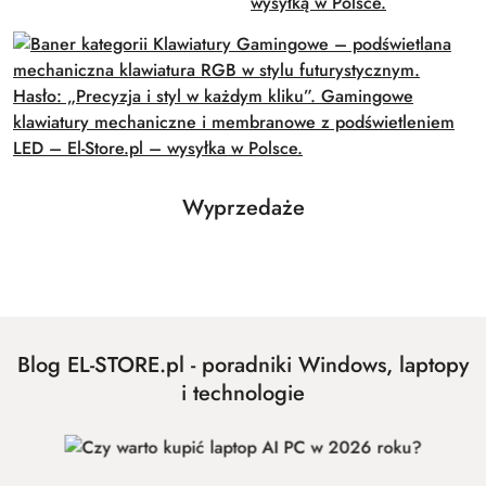
Produkty
Wyprzedaże
Pomiń karuzelę produktów
o
statusie:
Blog EL-STORE.pl - poradniki Windows, laptopy
i technologie