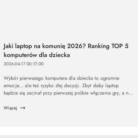
Jaki laptop na komunię 2026? Ranking TOP 5
komputerów dla dziecka
2026-04-17 00:17:00
Wybór pierwszego komputera dla dziecka to ogromne
emocje… ale też ryzyko złej decyzji. Zbyt słaby laptop
będzie się zacinał przy pierwszej próbie włączenia gry, a na
zbyt drogi wydasz pieniądze bez sensu. Dlatego
przygotowaliśmy ten p...
Więcej