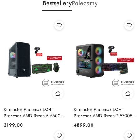
Bestsellery
Polecamy
Komputer Pricemax DX4 -
Komputer Pricemax DX9 -
Procesor AMD Ryzen 5 5600G
Procesor AMD Ryzen 7 5700F |
| Pamięć 16GB | Dysk SSD
Pamięć 24GB | Dysk SSD 1TB |
Cena:
Cena:
3199.00
4899.00
512GB Win 11 PRO
GeForce RTX 5050 8GB | Win
11