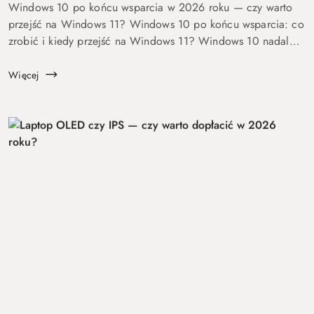
Windows 10 po końcu wsparcia w 2026 roku — czy warto
przejść na Windows 11? Windows 10 po końcu wsparcia: co
zrobić i kiedy przejść na Windows 11? Windows 10 nadal
się uruchamia. Problem w tym, że od 14 października 2025
roku robi to już bez ochrony...
Więcej