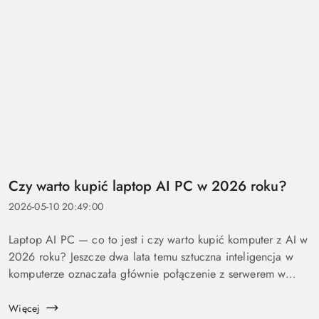
Czy warto kupić laptop AI PC w 2026 roku?
2026-05-10 20:49:00
Laptop AI PC — co to jest i czy warto kupić komputer z AI w
2026 roku? Jeszcze dwa lata temu sztuczna inteligencja w
komputerze oznaczała głównie połączenie z serwerem w
chmurze i odpowiedź po kilku sekundach oczekiwania. Dziś
coraz więcej mo...
Więcej