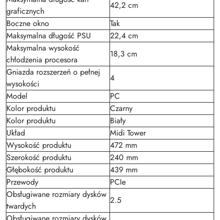
42,2 cm
graficznych
Boczne okno
Tak
Maksymalna długość PSU
22,4 cm
Maksymalna wysokość
18,3 cm
chłodzenia procesora
Gniazda rozszerzeń o pełnej
4
wysokości
Model
PC
Kolor produktu
Czarny
Kolor produktu
Biały
Układ
Midi Tower
Wysokość produktu
472 mm
Szerokość produktu
240 mm
Głębokość produktu
439 mm
Przewody
PCIe
Obsługiwane rozmiary dysków
2.5
twardych
Obsługiwane rozmiary dysków