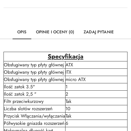
OPIS
OPINIE I OCENY (0)
ZADAJ PYTANIE
Specyfikacja
Obsługiwany typ płyty głównej
ATX
Obsługiwany typ płyty głównej
ITX
Obsługiwany typ płyty głównej
micro ATX
Ilość zatok 3.5"
1
Ilość zatok 2,5 "
2
Filtr przeciwkurzowy
Tak
Liczba slotów rozszerzeń
10
Przycisk Włączania/wyłączania
Tak
Półwysokie gniazda rozszerzeń
6
Maksymalna długość kart