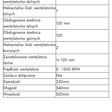
wentylatorów dolnych
Maksymalna ilość wentylatorów
1
tylnych
Obsługiwana średnica
120 mm
wentylatorów tylnych
Obsługiwana średnica
120
wentylatorów górnych
Maksymalna ilość wentylatorów
2
bocznych
Zainstalowane wentylatory
1x 120 mm
dolne
Prędkość wentylatora
0 - 1300 RPM
Zasilacz dołączony
Nie
Szerokość
330mm
Długość
540mm
Wysokość
520mm