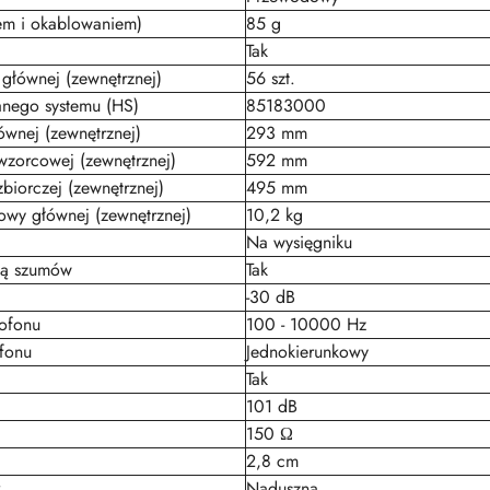
em i okablowaniem)
85 g
Tak
 głównej (zewnętrznej)
56 szt.
nego systemu (HS)
85183000
ównej (zewnętrznej)
293 mm
wzorcowej (zewnętrznej)
592 mm
zbiorczej (zewnętrznej)
495 mm
wy głównej (zewnętrznej)
10,2 kg
Na wysięgniku
ją szumów
Tak
-30 dB
rofonu
100 - 10000 Hz
ofonu
Jednokierunkowy
Tak
101 dB
150 Ω
2,8 cm
k
Naduszna