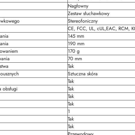
Nagłowny
Zestaw słuchawkowy
hawkowego
Stereofoniczny
CE, FCC, UL, cUL,EAC, RCM, 
ania
145 mm
ania
190 mm
kowaniem
170 g
ania
70 mm
stwa
Tak
dousznych
Sztuczna skóra
Tak
a obsługi
Tak
Tak
Tak
1
Tak
Tak
Przewodowy