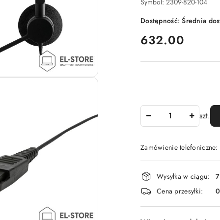
Symbol:
2309-820-104
Dostępność:
Średnia do
cena:
632.00
Ilość
szt.
Zamówienie telefoniczne
Dostępność
Wysyłka w ciągu:
7
i
Cena przesyłki:
dostawa