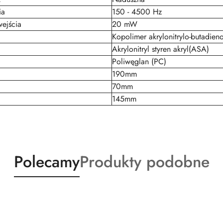
ia
150 - 4500 Hz
ejścia
20 mW
Kopolimer akrylonitrylo-butadien
Akrylonitryl styren akryl(ASA)
Poliwęglan (PC)
190mm
70mm
145mm
Produkty
Produkty
Polecamy
Produkty podobne
o
o
statusie:
statusie: