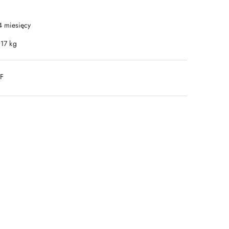
4 miesięcy
.17 kg
DF