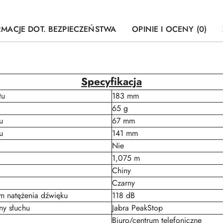
RMACJE DOT. BEZPIECZEŃSTWA
OPINIE I OCENY (0)
Specyfikacja
tu
183 mm
65 g
u
67 mm
u
141 mm
Nie
1,075 m
Chiny
Czarny
m natężenia dźwięku
118 dB
ny słuchu
Jabra PeakStop
Biuro/centrum telefoniczne