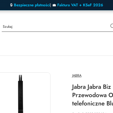
🔒
Bezpieczne płatności
| 💼
Faktura VAT + KSeF 2026
NAZWA
JABRA
PRODUCENTA:
Jabra Jabra Bi
Przewodowa Op
telefoniczne B