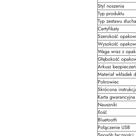
Styl noszenia
Typ produktu
Typ zestawu słuc
Certyfikaty
Szerokość opakow
Wysokość opakow
Waga wraz z opa
Głębokość opakow
Arkusz bezpieczeń
Materiał wkładek 
Pokrowiec
Skrócona instrukcj
Karta gwarancyjna
Nauszniki
Ilość
Bluetooth
Połączenie USB
Sposób łączności