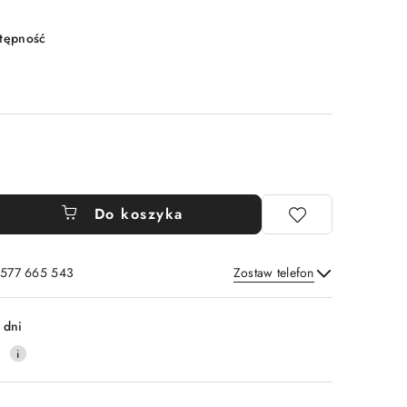
stępność
Do koszyka
: 577 665 543
Zostaw telefon
Wyślij
 dni
0