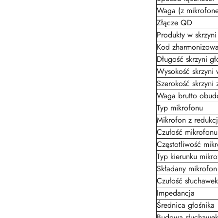
Waga (z mikrofon
Złącze QD
Produkty w skrzyni
Kod zharmonizowa
Długość skrzyni gł
Wysokość skrzyni 
Szerokość skrzyni 
Waga brutto obudo
Typ mikrofonu
Mikrofon z redukc
Czułość mikrofonu
Częstotliwość mik
Typ kierunku mikr
Składany mikrofon
Czułość słuchawek
Impedancja
Średnica głośnika
Budowa słuchawe