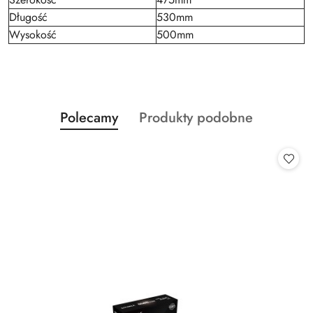
Długość
530mm
Wysokość
500mm
Produkty
Produkty
Polecamy
Produkty podobne
Pomiń karuzelę produktów
o
o
statusie:
statusie: