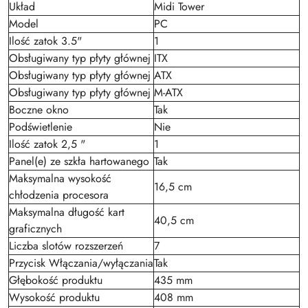
Układ
Midi Tower
Model
PC
Ilość zatok 3.5"
1
Obsługiwany typ płyty głównej
ITX
Obsługiwany typ płyty głównej
ATX
Obsługiwany typ płyty głównej
M-ATX
Boczne okno
Tak
Podświetlenie
Nie
Ilość zatok 2,5 "
1
Panel(e) ze szkła hartowanego
Tak
Maksymalna wysokość
16,5 cm
chłodzenia procesora
Maksymalna długość kart
40,5 cm
graficznych
Liczba slotów rozszerzeń
7
Przycisk Włączania/wyłączania
Tak
Głębokość produktu
435 mm
Wysokość produktu
408 mm