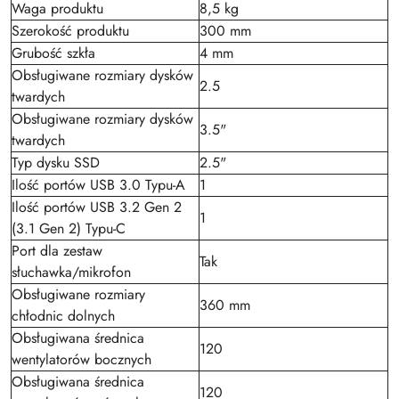
Waga produktu
8,5 kg
Szerokość produktu
300 mm
Grubość szkła
4 mm
Obsługiwane rozmiary dysków
2.5
twardych
Obsługiwane rozmiary dysków
3.5"
twardych
Typ dysku SSD
2.5"
Ilość portów USB 3.0 Typu-A
1
Ilość portów USB 3.2 Gen 2
1
(3.1 Gen 2) Typu-C
Port dla zestaw
Tak
słuchawka/mikrofon
Obsługiwane rozmiary
360 mm
chłodnic dolnych
Obsługiwana średnica
120
wentylatorów bocznych
Obsługiwana średnica
120