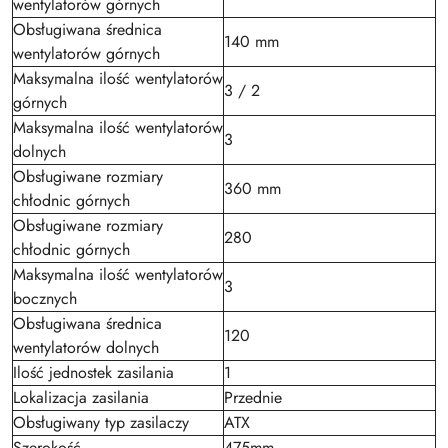
wentylatorów górnych
Obsługiwana średnica
140 mm
wentylatorów górnych
Maksymalna ilość wentylatorów
3 / 2
górnych
Maksymalna ilość wentylatorów
3
dolnych
Obsługiwane rozmiary
360 mm
chłodnic górnych
Obsługiwane rozmiary
280
chłodnic górnych
Maksymalna ilość wentylatorów
3
bocznych
Obsługiwana średnica
120
wentylatorów dolnych
Ilość jednostek zasilania
1
Lokalizacja zasilania
Przednie
Obsługiwany typ zasilaczy
ATX
Szerokość
475mm