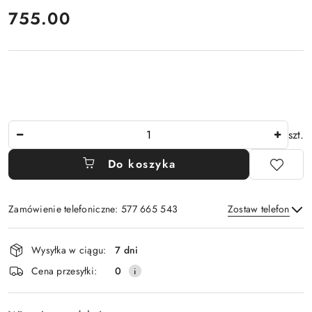
cena:
755.00
Ilość
szt.
Do koszyka
Zamówienie telefoniczne: 577 665 543
Zostaw telefon
Dostępność
Wysyłka w ciągu:
7 dni
i
Wyślij
Cena przesyłki:
0
dostawa