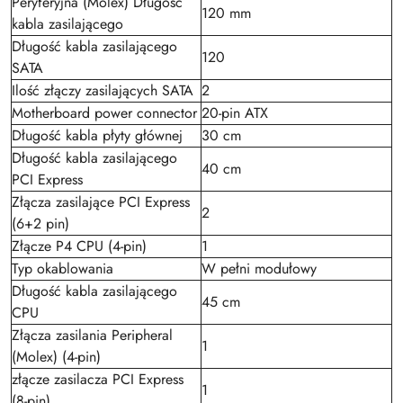
Peryferyjna (Molex) Długość
120 mm
kabla zasilającego
Długość kabla zasilającego
120
SATA
Ilość złączy zasilających SATA
2
Motherboard power connector
20-pin ATX
Długość kabla płyty głównej
30 cm
Długość kabla zasilającego
40 cm
PCI Express
Złącza zasilające PCI Express
2
(6+2 pin)
Złącze P4 CPU (4-pin)
1
Typ okablowania
W pełni modułowy
Długość kabla zasilającego
45 cm
CPU
Złącza zasilania Peripheral
1
(Molex) (4-pin)
złącze zasilacza PCI Express
1
(8-pin)