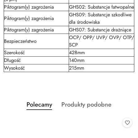
Piktogram(y) zagrożenia
GHS02: Substancje łatwopalne
GHS09: Substancje szkodliwe
Piktogram(y) zagrożenia
dla środowiska
Piktogram(y) zagrożenia
GHS07: Substancje drażniące
OCP/ OPP/ UVP/ OVP/ OTP/
Bezpieczeństwo
SCP
Szerokość
428mm
Długość
140mm
Wysokość
215mm
Produkty
Produkty
Polecamy
Produkty podobne
Pomiń karuzelę produktów
o
o
statusie:
statusie: