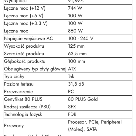
Wydajność
91,89%
Łączna moc (+12 V)
744 W
Łączna moc (+5 V)
100 W
Łączna moc (+3.3 V)
100 W
Łączna moc
850 W
Napięcie wejściowe AC
100 - 240 V
Wysokość produktu
125 mm
Szerokość produktu
63,5 mm
Głębokość produktu
100 mm
Obsługiwany typ płyty głównej
ATX
Tryb cichy
Tak
Poziom hałasu
31,8 dB
Przeznaczenie
PC
Certyfikat 80 PLUS
80 PLUS Gold
Rodzaj zasilacza (PSU)
SFX
Technologia łożysk
FDB
Procesor, PCIe, Peripheral
Przewody
(Molex), SATA