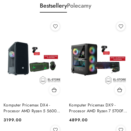
Bestsellery
Polecamy
Komputer Pricemax DX4 -
Komputer Pricemax DX9 -
Procesor AMD Ryzen 5 5600G
Procesor AMD Ryzen 7 5700F |
| Pamięć 16GB | Dysk SSD
Pamięć 24GB | Dysk SSD 1TB |
Cena:
Cena:
3199.00
4899.00
512GB Win 11 PRO
GeForce RTX 5050 8GB | Win
11