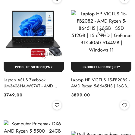
PRODUKT NIEDOSTĘPNY
PRODUKT NIEDOSTĘPNY
Laptop ASUS Zenbook
Laptop HP VICTUS 15-FB2082 -
UM3406HA-WS74T - AMD
AMD Ryzen 5-8645HS | 16GB |
Ryzen 7-8840HS | 16GB | SSD
SSD 512GB | 15.6"FHD |
Cena:
Cena:
3749.00
3899.00
512GB | 14" OLED (1920x1200)
GeForce RTX 4050 6144MB |
Dotykowa | Windows 11
Windows 11