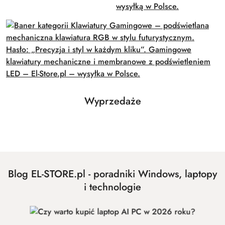
Produkty
Wyprzedaże
Pomiń karuzelę produktów
o
statusie:
Blog EL-STORE.pl - poradniki Windows, laptopy
i technologie