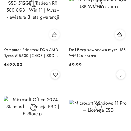
Komputer Pricemax DX6 AMD
Dell Bezprzewodowa mysz USB
Ryzen 5 5500 | 24GB | SSD
WM126 czarna
512GB | Radeon RX 580 8GB |
Cena:
Cena:
4499.00
69.99
Win 11 | Mysz+ klawiatura 3 lata
gwarancji