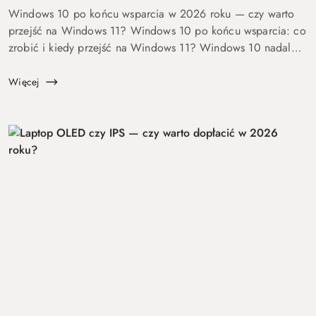
Windows 10 po końcu wsparcia w 2026 roku — czy warto
przejść na Windows 11? Windows 10 po końcu wsparcia: co
zrobić i kiedy przejść na Windows 11? Windows 10 nadal
się uruchamia. Problem w tym, że od 14 października 2025
roku robi to już bez ochrony...
Więcej