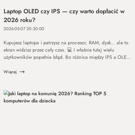
Laptop OLED czy IPS — czy warto dopłacić w
2026 roku?
2026-05-07 20:30:00
Kupujesz laptopa i patrzysz na procesor, RAM, dysk… ale to
ekran widzisz przez cały czas. 💻 I właśnie tutaj wielu
użytkowników popełnia błąd. Bo różnica między IPS a OLED
to nie detal. To coś, co wpływa na komfort pracy, oglądania
fil...
Więcej