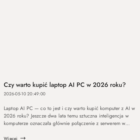
Czy warto kupić laptop AI PC w 2026 roku?
2026-05-10 20:49:00
Laptop AI PC — co to jest i czy warto kupić komputer z AI w
2026 roku? Jeszcze dwa lata temu sztuczna inteligencja w
komputerze oznaczała głównie połączenie z serwerem w
chmurze i odpowiedź po kilku sekundach oczekiwania. Dziś
coraz więcej mo...
Więcej