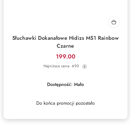
Słuchawki Dokanałowe Hidizs MS1 Rainbow
Czarne
199.00
Cena
Najniższa
Najniższa cena:
490
promocyjna:
cena
z
30
Dostępność:
Mało
dni
przed
obniżką
Do końca promocji pozostało