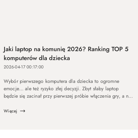
Jaki laptop na komunię 2026? Ranking TOP 5
komputerów dla dziecka
2026-04-17 00:17:00
Wybór pierwszego komputera dla dziecka to ogromne
emocje… ale też ryzyko złej decyzji. Zbyt słaby laptop
będzie się zacinał przy pierwszej próbie włączenia gry, a na
zbyt drogi wydasz pieniądze bez sensu. Dlatego
przygotowaliśmy ten p...
Więcej