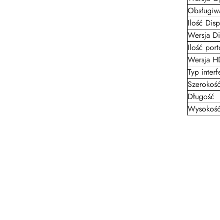
Obsługiw
Ilość Disp
Wersja Di
Ilość po
Wersja H
Typ interf
Szerokoś
Długość
Wysokoś
Pomiń karuzelę produktów