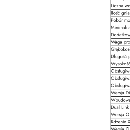
Liczba we
Ilość gni
Pobór mo
Minimalna
Dodatkowe
Waga pro
Głębokoś
Długość 
Wysokość
Obsługiwa
Obsługiw
Obsługiw
Wersja Di
Wbudowan
Dual Link
Wersja O
Rdzenie 
Wersja O