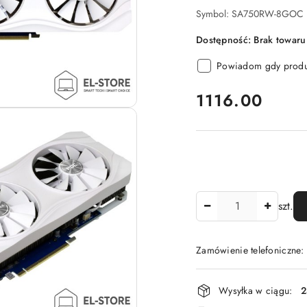
Symbol:
SA750RW-8GOC
Dostępność:
Brak towaru
Powiadom gdy produk
cena:
1116.00
Ilość
szt.
Zamówienie telefoniczne
Dostępność
Wysyłka w ciągu:
2
i