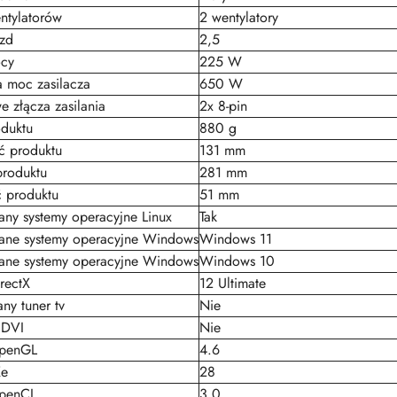
ntylatorów
2 wentylatory
azd
2,5
cy
225 W
 moc zasilacza
650 W
 złącza zasilania
2x 8-pin
duktu
880 g
ć produktu
131 mm
produktu
281 mm
 produktu
51 mm
ny systemy operacyjne Linux
Tak
ane systemy operacyjne Windows
Windows 11
ane systemy operacyjne Windows
Windows 10
rectX
12 Ultimate
y tuner tv
Nie
 DVI
Nie
penGL
4.6
Xe
28
penCL
3.0