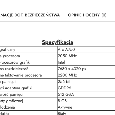
RMACJE DOT. BEZPIECZEŃSTWA
OPINIE I OCENY (0)
Specyfikacja
graficzny
Arc A750
e procesora
2050 MHz
rocesorów grafiki
Intel
a rozdzielczość
7680 x 4320 px
e taktowanie procesora
2200 MHz
a pamięci
256 bit
ci adaptera grafiki
GDDR6
owość pamięci
512 GB/s
rty graficznej
8 GB
łodzenia
Aktywne
duktu
Biały