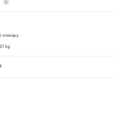
0
6 miesięcy
.21 kg
DF