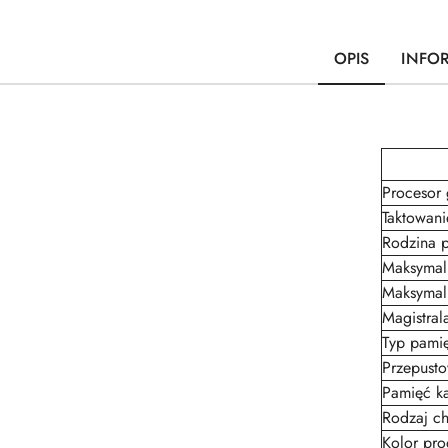
OPIS
INFO
Procesor 
Taktowani
Rodzina p
Maksymaln
Maksymaln
Magistral
Typ pamię
Przepust
Pamięć ka
Rodzaj ch
Kolor pro