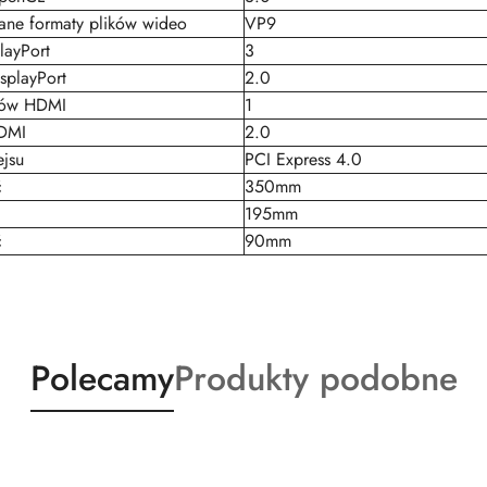
ane formaty plików wideo
VP9
layPort
3
splayPort
2.0
rtów HDMI
1
DMI
2.0
ejsu
PCI Express 4.0
ć
350mm
195mm
ć
90mm
Produkty
Produkty
Polecamy
Produkty podobne
o
o
statusie:
statusie: