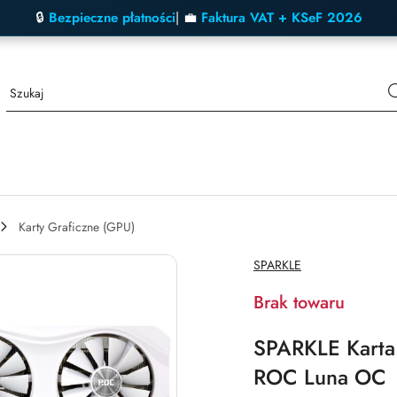
🔒
Bezpieczne płatności
| 💼
Faktura VAT + KSeF 2026
Karty Graficzne (GPU)
NAZWA
SPARKLE
PRODUCENTA:
Brak towaru
SPARKLE Karta
ROC Luna OC