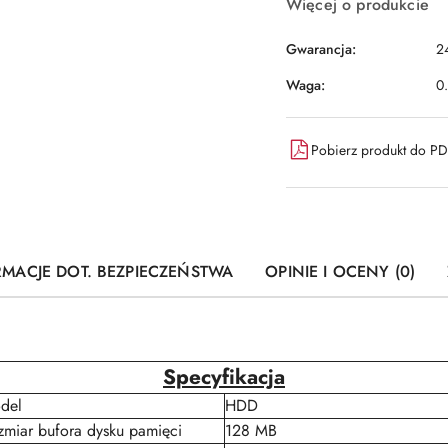
Więcej o produkcie
Gwarancja:
2
Waga:
0
Pobierz produkt do P
RMACJE DOT. BEZPIECZEŃSTWA
OPINIE I OCENY (0)
Specyfikacja
del
HDD
zmiar bufora dysku pamięci
128 MB