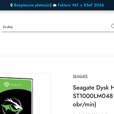
🔒
Bezpieczne płatności
| 💼
Faktura VAT + KSeF 2026
NAZWA
SEAGATE
PRODUCENTA:
Seagate Dysk 
ST1000LM048 (
obr/min)