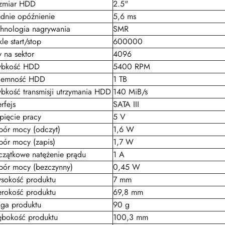
zmiar HDD
2.5"
ednie opóźnienie
5,6 ms
chnologia nagrywania
SMR
le start/stop
600000
y na sektor
4096
ybkość HDD
5400 RPM
jemność HDD
1 TB
bkość transmisji utrzymania HDD
140 MiB/s
erfejs
SATA III
pięcie pracy
5 V
bór mocy (odczyt)
1,6 W
bór mocy (zapis)
1,7 W
czątkowe natężenie prądu
1 A
bór mocy (bezczynny)
0,45 W
sokość produktu
7 mm
erokość produktu
69,8 mm
ga produktu
90 g
ębokość produktu
100,3 mm