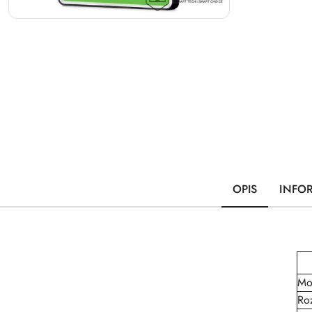
OPIS
INFO
Mo
Ro