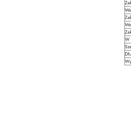
Zak
Ws
Zak
Ws
Za
W 
Sz
Dł
Wy
Pomiń karuzelę produktów