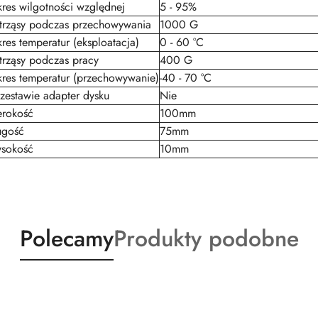
res wilgotności względnej
5 - 95%
trząsy podczas przechowywania
1000 G
res temperatur (eksploatacja)
0 - 60 °C
trząsy podczas pracy
400 G
kres temperatur (przechowywanie)
-40 - 70 °C
zestawie adapter dysku
Nie
erokość
100mm
ugość
75mm
sokość
10mm
Produkty
Produkty
Polecamy
Produkty podobne
o
o
statusie:
statusie: