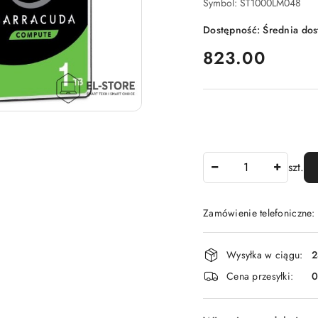
Symbol:
ST1000LM048
Dostępność:
Średnia do
cena:
823.00
Ilość
szt.
Zamówienie telefoniczne
Dostępność
Wysyłka w ciągu:
2
i
Cena przesyłki:
dostawa