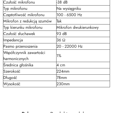
Czułość mikrofonu
-38 dB
Typ mikrofonu
Na wysięgniku
Częstotliwość mikrofonu
100 - 6500 Hz
Mikrofon z redukcją szumów
Tak
Typ kierunku mikrofonu
Mikrofon dwukierunkowy
Czułość słuchawek
93 dB
Impedancja
36 Ω
Pasmo przenoszenia
20 - 22000 Hz
Współczynnik zawartości
1%
harmonicznych
Średnica głośnika
4 cm
Szerokość
224mm
Długość
78mm
Wysokość
230mm