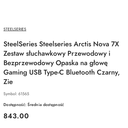
NAZWA
STEELSERIES
PRODUCENTA:
SteelSeries Steelseries Arctis Nova 7X
Zestaw słuchawkowy Przewodowy i
Bezprzewodowy Opaska na głowę
Gaming USB Type-C Bluetooth Czarny,
Zie
Symbol:
61565
Dostępność:
Średnia dostępność
cena:
843.00