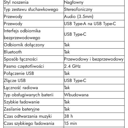
Styl noszenia
Nagłowny
Typ zestawu słuchawkowego
Stereofoniczny
Przewody
Audio (3.5mm)
Przewody
USB Type-A na USB Type-C
Interfejs odbiornika
USB Type-C
bezprzewodowego
Odbiornik dołączony
Tak
Bluetooth
Tak
Sposób łączności
Przewodowy i bezprzewodowy
Pasmo częstotliwości
2.4 GHz
Połączenie USB
Tak
Złącze USB
USB Type-C
Łączność radiowa
Tak
Typ obsługiwanych baterii
Wbudowana
Szybkie ładowanie
Tak
Zasilanie bateryjne
Tak
Czas odtwarzania muzyki
38 h
Czas szybkiego ładowania
15 min