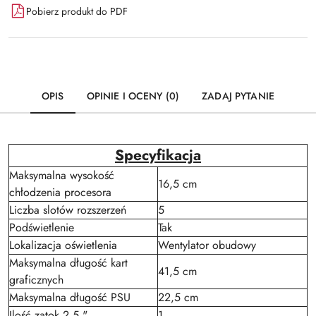
Pobierz produkt do PDF
OPIS
OPINIE I OCENY (0)
ZADAJ PYTANIE
Specyfikacja
Maksymalna wysokość
16,5 cm
chłodzenia procesora
Liczba slotów rozszerzeń
5
Podświetlenie
Tak
Lokalizacja oświetlenia
Wentylator obudowy
Maksymalna długość kart
41,5 cm
graficznych
Maksymalna długość PSU
22,5 cm
Ilość zatok 2,5 "
1