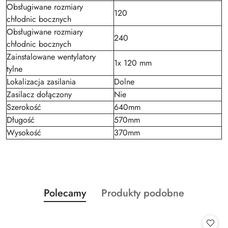
Obsługiwane rozmiary
120
chłodnic bocznych
Obsługiwane rozmiary
240
chłodnic bocznych
Zainstalowane wentylatory
1x 120 mm
tylne
Lokalizacja zasilania
Dolne
Zasilacz dołączony
Nie
Szerokość
640mm
Długość
570mm
Wysokość
370mm
Produkty
Produkty
Polecamy
Produkty podobne
Pomiń karuzelę produktów
o
o
statusie:
statusie: