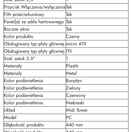
Przycisk Włączania/wyłączania
Tak
Filtr przeciwkurzowy
Tak
Panel(e) ze szkła hartowanego
Tak
Boczne okno
Tak
Kolor produktu
Czarny
Obsługiwany typ płyty głównej
micro ATX
Obsługiwany typ płyty głównej
ITX
Ilość zatok 3.5"
1
Materiały
Plastik
Materiały
Metal
Kolor podświetlenia
Bursztyn
Kolor podświetlenia
Zielony
Kolor podświetlenia
Czerwony
Kolor podświetlenia
Niebieski
Układ
Midi Tower
Model
PC
Głębokość produktu
440 mm