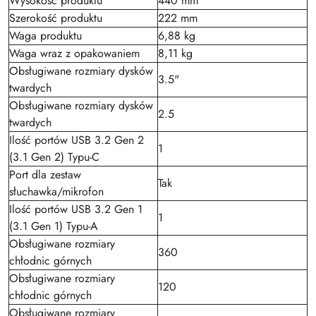
Wysokość produktu
440 mm
Szerokość produktu
222 mm
Waga produktu
6,88 kg
Waga wraz z opakowaniem
8,11 kg
Obsługiwane rozmiary dysków
3.5"
twardych
Obsługiwane rozmiary dysków
2.5
twardych
Ilość portów USB 3.2 Gen 2
1
(3.1 Gen 2) Typu-C
Port dla zestaw
Tak
słuchawka/mikrofon
Ilość portów USB 3.2 Gen 1
1
(3.1 Gen 1) Typu-A
Obsługiwane rozmiary
360
chłodnic górnych
Obsługiwane rozmiary
120
chłodnic górnych
Obsługiwane rozmiary