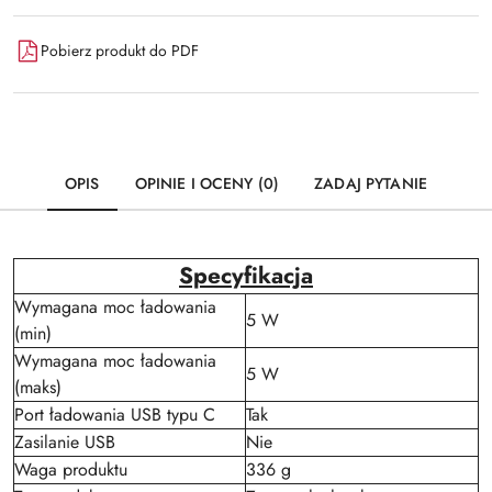
Pobierz produkt do PDF
OPIS
OPINIE I OCENY (0)
ZADAJ PYTANIE
Specyfikacja
Wymagana moc ładowania
5 W
(min)
Wymagana moc ładowania
5 W
(maks)
Port ładowania USB typu C
Tak
Zasilanie USB
Nie
Waga produktu
336 g