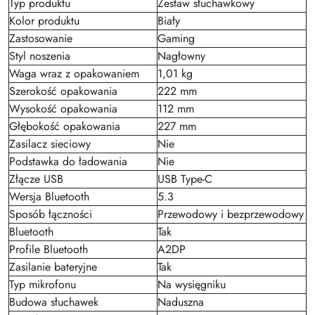
Typ produktu
Zestaw słuchawkowy
Kolor produktu
Biały
Zastosowanie
Gaming
Styl noszenia
Nagłowny
Waga wraz z opakowaniem
1,01 kg
Szerokość opakowania
222 mm
Wysokość opakowania
112 mm
Głębokość opakowania
227 mm
Zasilacz sieciowy
Nie
Podstawka do ładowania
Nie
Złącze USB
USB Type-C
Wersja Bluetooth
5.3
Sposób łączności
Przewodowy i bezprzewodowy
Bluetooth
Tak
Profile Bluetooth
A2DP
Zasilanie bateryjne
Tak
Typ mikrofonu
Na wysięgniku
Budowa słuchawek
Naduszna