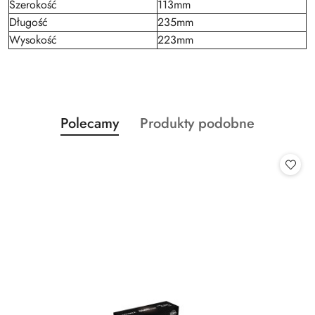
Szerokość
113mm
Długość
235mm
Wysokość
223mm
Produkty
Produkty
Polecamy
Produkty podobne
Pomiń karuzelę produktów
o
o
statusie:
statusie: