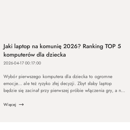
Jaki laptop na komunię 2026? Ranking TOP 5
komputerów dla dziecka
2026-04-17 00:17:00
Wybór pierwszego komputera dla dziecka to ogromne
emocje… ale też ryzyko złej decyzji. Zbyt słaby laptop
będzie się zacinał przy pierwszej próbie włączenia gry, a na
zbyt drogi wydasz pieniądze bez sensu. Dlatego
przygotowaliśmy ten p...
Więcej