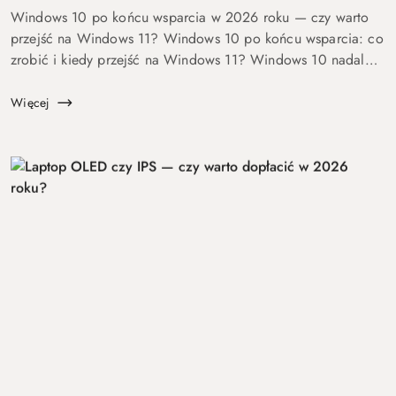
Windows 10 po końcu wsparcia w 2026 roku — czy warto
przejść na Windows 11? Windows 10 po końcu wsparcia: co
zrobić i kiedy przejść na Windows 11? Windows 10 nadal
się uruchamia. Problem w tym, że od 14 października 2025
roku robi to już bez ochrony...
Więcej