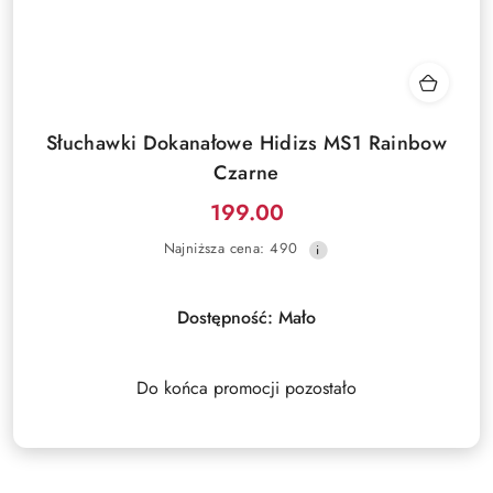
Słuchawki Dokanałowe Hidizs MS1 Rainbow
Czarne
199.00
Cena
Najniższa
Najniższa cena:
490
promocyjna:
cena
z
30
Dostępność:
Mało
dni
przed
obniżką
Do końca promocji pozostało