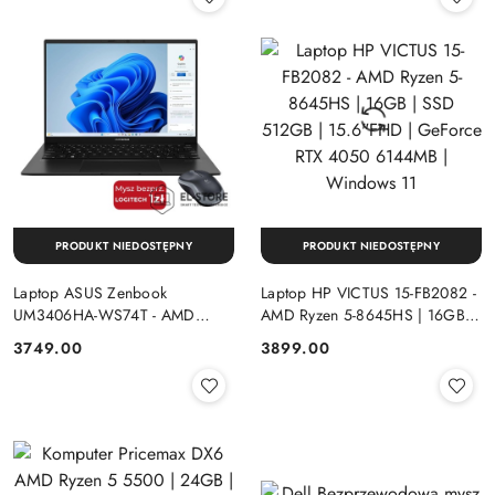
PRODUKT NIEDOSTĘPNY
PRODUKT NIEDOSTĘPNY
Laptop ASUS Zenbook
Laptop HP VICTUS 15-FB2082 -
UM3406HA-WS74T - AMD
AMD Ryzen 5-8645HS | 16GB |
Ryzen 7-8840HS | 16GB | SSD
SSD 512GB | 15.6"FHD |
Cena:
Cena:
3749.00
3899.00
512GB | 14" OLED (1920x1200)
GeForce RTX 4050 6144MB |
Dotykowa | Windows 11
Windows 11