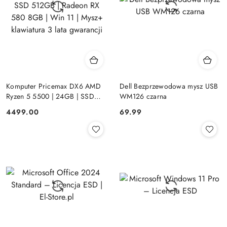
Komputer Pricemax DX6 AMD
Dell Bezprzewodowa mysz USB
Ryzen 5 5500 | 24GB | SSD
WM126 czarna
512GB | Radeon RX 580 8GB |
Cena:
Cena:
4499.00
69.99
Win 11 | Mysz+ klawiatura 3 lata
gwarancji