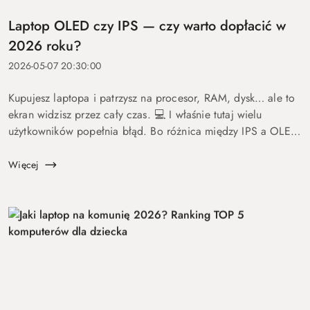
Laptop OLED czy IPS — czy warto dopłacić w
2026 roku?
2026-05-07 20:30:00
Kupujesz laptopa i patrzysz na procesor, RAM, dysk… ale to
ekran widzisz przez cały czas. 💻 I właśnie tutaj wielu
użytkowników popełnia błąd. Bo różnica między IPS a OLED
to nie detal. To coś, co wpływa na komfort pracy, oglądania
fil...
Więcej