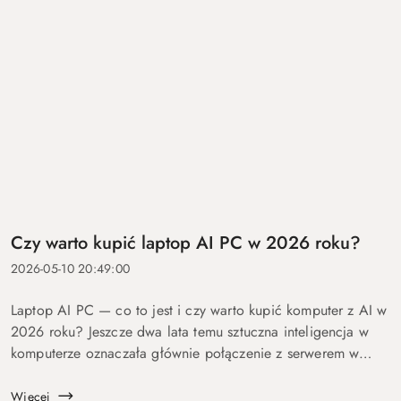
Czy warto kupić laptop AI PC w 2026 roku?
2026-05-10 20:49:00
Laptop AI PC — co to jest i czy warto kupić komputer z AI w
2026 roku? Jeszcze dwa lata temu sztuczna inteligencja w
komputerze oznaczała głównie połączenie z serwerem w
chmurze i odpowiedź po kilku sekundach oczekiwania. Dziś
coraz więcej mo...
Więcej