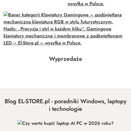
Produkty
Wyprzedaże
Pomiń karuzelę produktów
o
statusie:
Blog EL-STORE.pl - poradniki Windows, laptopy
i technologie