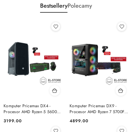
Bestsellery
Polecamy
Komputer Pricemax DX4 -
Komputer Pricemax DX9 -
Procesor AMD Ryzen 5 5600G
Procesor AMD Ryzen 7 5700F |
| Pamięć 16GB | Dysk SSD
Pamięć 24GB | Dysk SSD 1TB |
Cena:
Cena:
3199.00
4899.00
512GB Win 11 PRO
GeForce RTX 5050 8GB | Win
11