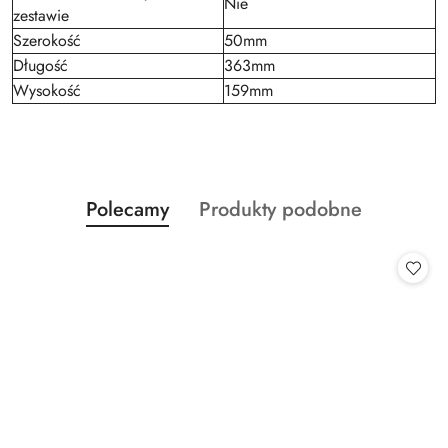
Nie
zestawie
Szerokość
50mm
Długość
363mm
Wysokość
159mm
Produkty
Produkty
Polecamy
Produkty podobne
Pomiń karuzelę produktów
o
o
statusie:
statusie: