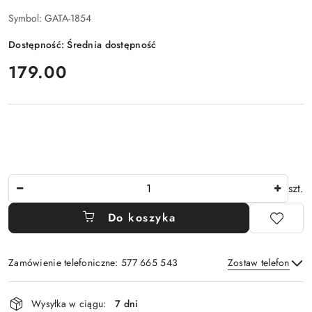
Symbol:
GATA-1854
Dostępność:
Średnia dostępność
cena:
179.00
Ilość
szt.
Do koszyka
Zamówienie telefoniczne: 577 665 543
Zostaw telefon
Dostępność
Wysyłka w ciągu:
7 dni
i