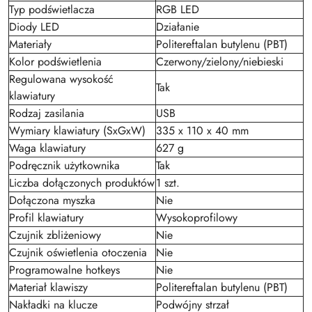
Typ podświetlacza
RGB LED
Diody LED
Działanie
Materiały
Politereftalan butylenu (PBT)
Kolor podświetlenia
Czerwony/zielony/niebieski
Regulowana wysokość
Tak
klawiatury
Rodzaj zasilania
USB
Wymiary klawiatury (SxGxW)
335 x 110 x 40 mm
Waga klawiatury
627 g
Podręcznik użytkownika
Tak
Liczba dołączonych produktów
1 szt.
Dołączona myszka
Nie
Profil klawiatury
Wysokoprofilowy
Czujnik zbliżeniowy
Nie
Czujnik oświetlenia otoczenia
Nie
Programowalne hotkeys
Nie
Materiał klawiszy
Politereftalan butylenu (PBT)
Nakładki na klucze
Podwójny strzał