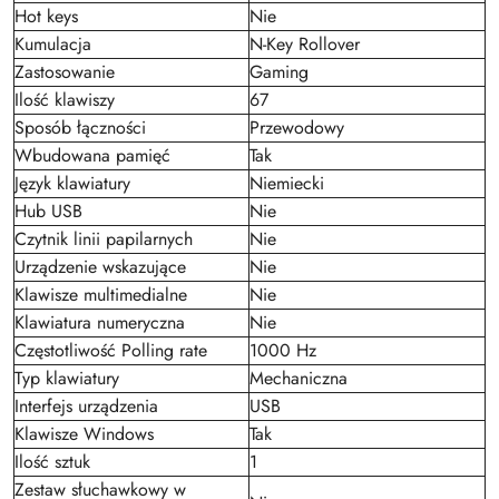
Hot keys
Nie
Kumulacja
N-Key Rollover
Zastosowanie
Gaming
Ilość klawiszy
67
Sposób łączności
Przewodowy
Wbudowana pamięć
Tak
Język klawiatury
Niemiecki
Hub USB
Nie
Czytnik linii papilarnych
Nie
Urządzenie wskazujące
Nie
Klawisze multimedialne
Nie
Klawiatura numeryczna
Nie
Częstotliwość Polling rate
1000 Hz
Typ klawiatury
Mechaniczna
Interfejs urządzenia
USB
Klawisze Windows
Tak
Ilość sztuk
1
Zestaw słuchawkowy w