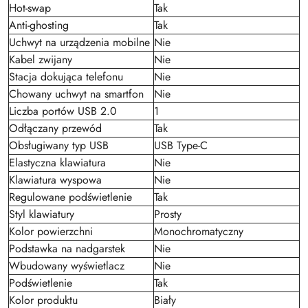
Hot-swap
Tak
Anti-ghosting
Tak
Uchwyt na urządzenia mobilne
Nie
Kabel zwijany
Nie
Stacja dokująca telefonu
Nie
Chowany uchwyt na smartfon
Nie
Liczba portów USB 2.0
1
Odłączany przewód
Tak
Obsługiwany typ USB
USB Type-C
Elastyczna klawiatura
Nie
Klawiatura wyspowa
Nie
Regulowane podświetlenie
Tak
Styl klawiatury
Prosty
Kolor powierzchni
Monochromatyczny
Podstawka na nadgarstek
Nie
Wbudowany wyświetlacz
Nie
Podświetlenie
Tak
Kolor produktu
Biały