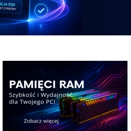
Potezny-zestaw-Pricemax
Laptop-HP
Potezny-zestaw-Pricemax
Laptop-HP