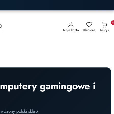
Moje konto
Ulubione
Koszyk
omputery gamingowe i
awdzony polski sklep