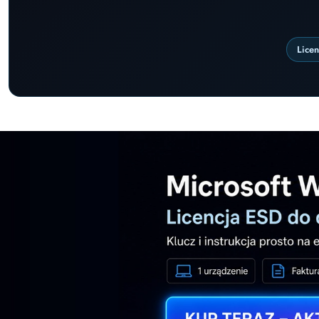
Lice
Pomiń karuzelę promocyjną