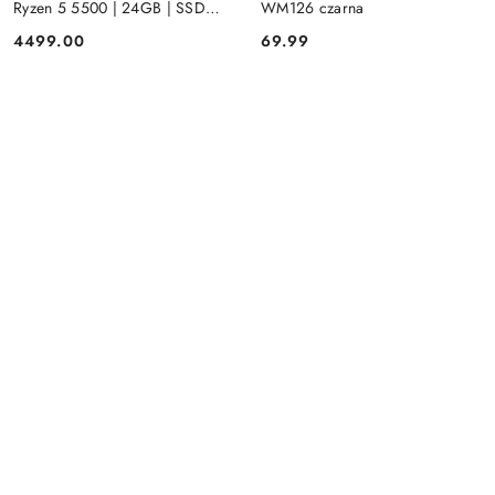
Ryzen 5 5500 | 24GB | SSD
WM126 czarna
512GB | Radeon RX 580 8GB |
4499.00
69.99
Cena:
Cena:
Win 11 | Mysz+ klawiatura 3 lata
gwarancji