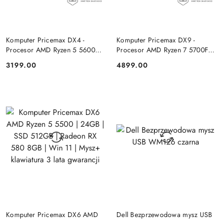
DO KOSZYKA
DO KOSZYKA
Komputer Pricemax DX4 -
Komputer Pricemax DX9 -
Procesor AMD Ryzen 5 5600G
Procesor AMD Ryzen 7 5700F |
| Pamięć 16GB | Dysk SSD
Pamięć 24GB | Dysk SSD 1TB |
3199.00
4899.00
Cena:
Cena:
512GB Win 11 PRO
GeForce RTX 5050 8GB | Win
11
DO KOSZYKA
DO KOSZYKA
Komputer Pricemax DX6 AMD
Dell Bezprzewodowa mysz USB