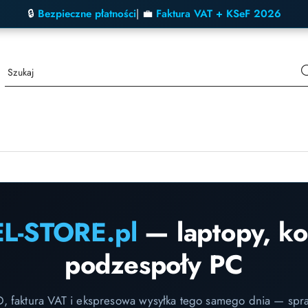
🔒
Bezpieczne płatności
| 💼
Faktura VAT + KSeF 2026
EL-STORE.pl
— laptopy, k
podzespoły PC
D, faktura VAT i ekspresowa wysyłka tego samego dnia — spr