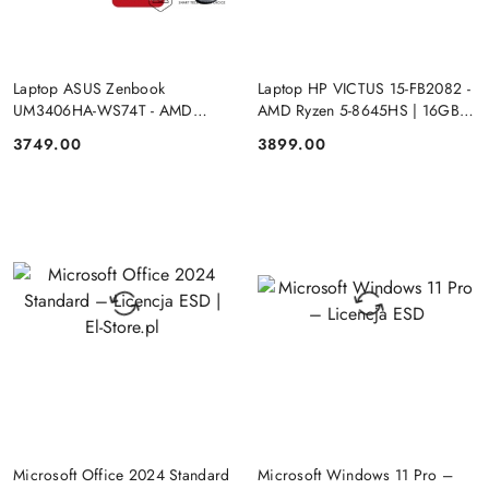
PRODUKT NIEDOSTĘPNY
PRODUKT NIEDOSTĘPNY
Laptop ASUS Zenbook
Laptop HP VICTUS 15-FB2082 -
UM3406HA-WS74T - AMD
AMD Ryzen 5-8645HS | 16GB |
Ryzen 7-8840HS | 16GB | SSD
SSD 512GB | 15.6"FHD |
3749.00
3899.00
Cena:
Cena:
512GB | 14" OLED (1920x1200)
GeForce RTX 4050 6144MB |
Dotykowa | Windows 11
Windows 11
DO KOSZYKA
DO KOSZYKA
Microsoft Office 2024 Standard
Microsoft Windows 11 Pro –