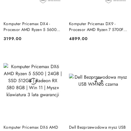
DO KOSZYKA
DO KOSZYKA
Komputer Pricemax DX4 -
Komputer Pricemax DX9 -
Procesor AMD Ryzen 5 5600G
Procesor AMD Ryzen 7 5700F |
| Pamięć 16GB | Dysk SSD
Pamięć 24GB | Dysk SSD 1TB |
3199.00
4899.00
Cena:
Cena:
512GB Win 11 PRO
GeForce RTX 5050 8GB | Win
11
DO KOSZYKA
DO KOSZYKA
Komputer Pricemax DX6 AMD
Dell Bezprzewodowa mysz USB