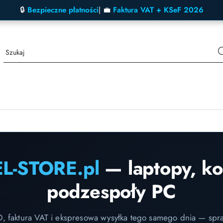
🔒
Bezpieczne płatności
| 💼
Faktura VAT + KSeF 2026
EL-STORE.pl
— laptopy, k
podzespoły PC
D, faktura VAT i ekspresowa wysyłka tego samego dnia — spr