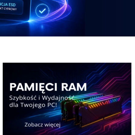
Potezny-zestaw-Pricemax
Laptop-HP
Potezny-zestaw-Pricemax
Laptop-HP