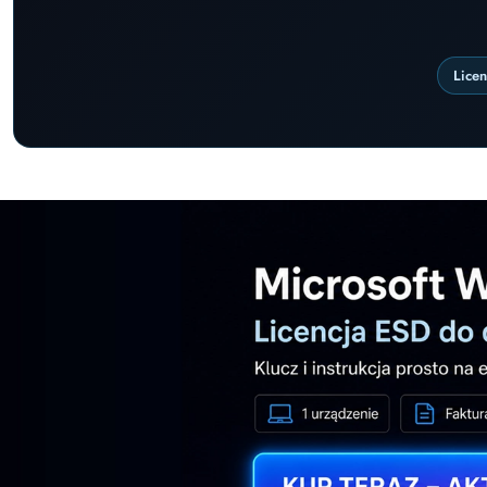
Lice
Pomiń karuzelę promocyjną