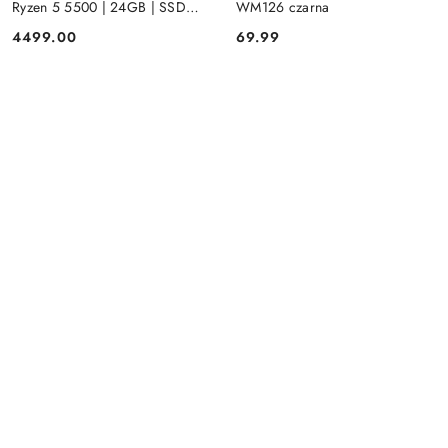
Ryzen 5 5500 | 24GB | SSD
WM126 czarna
512GB | Radeon RX 580 8GB |
4499.00
69.99
Cena:
Cena:
Win 11 | Mysz+ klawiatura 3 lata
gwarancji