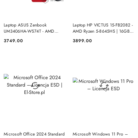
PRODUKT NIEDOSTĘPNY
PRODUKT NIEDOSTĘPNY
Laptop ASUS Zenbook
Laptop HP VICTUS 15-FB2082 -
UM3406HA-WS74T - AMD
AMD Ryzen 5-8645HS | 16GB |
Ryzen 7-8840HS | 16GB | SSD
SSD 512GB | 15.6"FHD |
3749.00
3899.00
Cena:
Cena:
512GB | 14" OLED (1920x1200)
GeForce RTX 4050 6144MB |
Dotykowa | Windows 11
Windows 11
DO KOSZYKA
DO KOSZYKA
Microsoft Office 2024 Standard
Microsoft Windows 11 Pro –