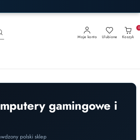
Moje konto
Ulubione
Koszyk
omputery gamingowe i
awdzony polski sklep