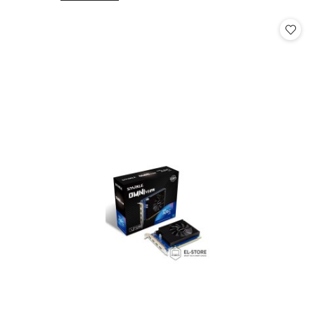
o
o
statusie:
statusie: