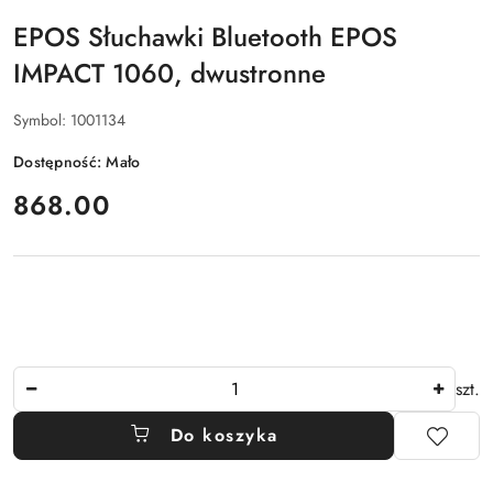
EPOS Słuchawki Bluetooth EPOS
IMPACT 1060, dwustronne
Symbol:
1001134
Dostępność:
Mało
cena:
868.00
Ilość
szt.
Do koszyka