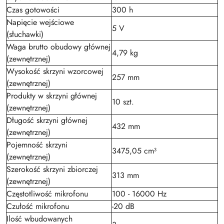
Czas gotowości
300 h
Napięcie wejściowe
5 V
(słuchawki)
Waga brutto obudowy głównej
4,79 kg
(zewnętrznej)
Wysokość skrzyni wzorcowej
257 mm
(zewnętrznej)
Produkty w skrzyni głównej
10 szt.
(zewnętrznej)
Długość skrzyni głównej
432 mm
(zewnętrznej)
Pojemność skrzyni
3475,05 cm³
(zewnętrznej)
Szerokość skrzyni zbiorczej
313 mm
(zewnętrznej)
Częstotliwość mikrofonu
100 - 16000 Hz
Czułość mikrofonu
-20 dB
Ilość wbudowanych