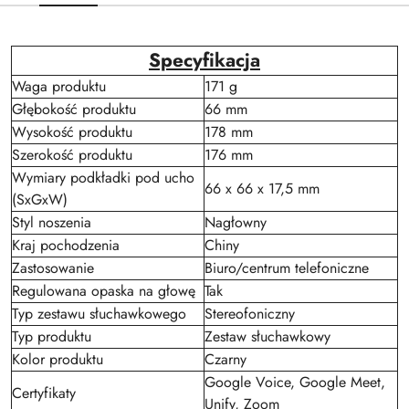
Specyfikacja
Waga produktu
171 g
Głębokość produktu
66 mm
Wysokość produktu
178 mm
Szerokość produktu
176 mm
Wymiary podkładki pod ucho
66 x 66 x 17,5 mm
(SxGxW)
Styl noszenia
Nagłowny
Kraj pochodzenia
Chiny
Zastosowanie
Biuro/centrum telefoniczne
Regulowana opaska na głowę
Tak
Typ zestawu słuchawkowego
Stereofoniczny
Typ produktu
Zestaw słuchawkowy
Kolor produktu
Czarny
Google Voice, Google Meet,
Certyfikaty
Unify, Zoom