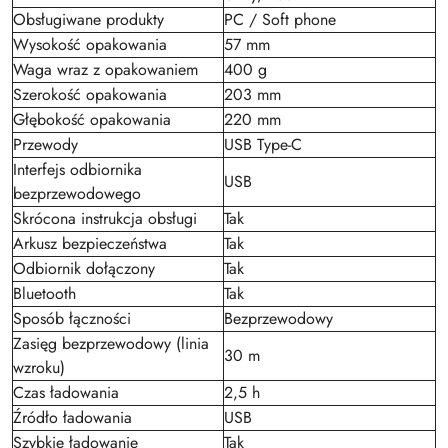
Obsługiwane produkty
PC / Soft phone
Wysokość opakowania
57 mm
Waga wraz z opakowaniem
400 g
Szerokość opakowania
203 mm
Głębokość opakowania
220 mm
Przewody
USB Type-C
Interfejs odbiornika
USB
bezprzewodowego
Skrócona instrukcja obsługi
Tak
Arkusz bezpieczeństwa
Tak
Odbiornik dołączony
Tak
Bluetooth
Tak
Sposób łączności
Bezprzewodowy
Zasięg bezprzewodowy (linia
30 m
wzroku)
Czas ładowania
2,5 h
Źródło ładowania
USB
Szybkie ładowanie
Tak