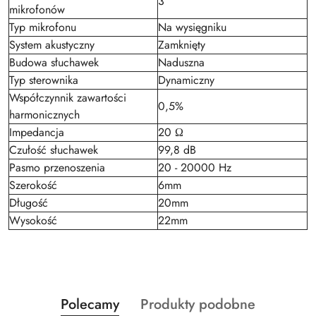
3
mikrofonów
Typ mikrofonu
Na wysięgniku
System akustyczny
Zamknięty
Budowa słuchawek
Naduszna
Typ sterownika
Dynamiczny
Współczynnik zawartości
0,5%
harmonicznych
Impedancja
20 Ω
Czułość słuchawek
99,8 dB
Pasmo przenoszenia
20 - 20000 Hz
Szerokość
6mm
Długość
20mm
Wysokość
22mm
Produkty
Produkty
Polecamy
Produkty podobne
Pomiń karuzelę produktów