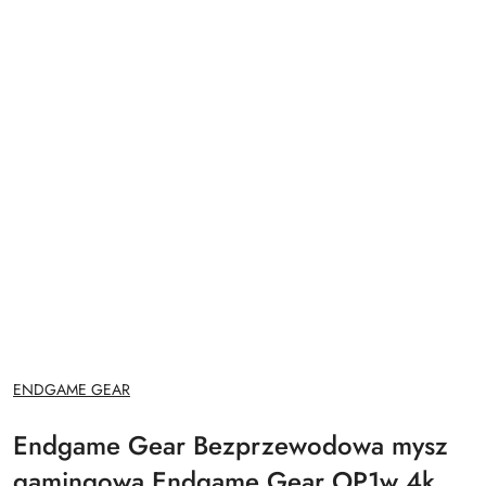
NAZWA
ENDGAME GEAR
PRODUCENTA:
Endgame Gear Bezprzewodowa mysz
gamingowa Endgame Gear OP1w 4k