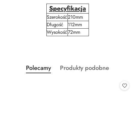
Specyfikacja
Szerokość
210mm
Długość
112mm
Wysokość
72mm
Produkty
Produkty
Polecamy
Produkty podobne
Pomiń karuzelę produktów
o
o
statusie:
statusie: