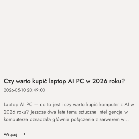
Czy warto kupić laptop AI PC w 2026 roku?
2026-05-10 20:49:00
Laptop AI PC — co to jest i czy warto kupić komputer z AI w
2026 roku? Jeszcze dwa lata temu sztuczna inteligencja w
komputerze oznaczała głównie połączenie z serwerem w
chmurze i odpowiedź po kilku sekundach oczekiwania. Dziś
coraz więcej mo...
Więcej