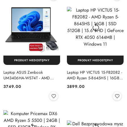
PRODUKT NIEDOSTĘPNY
PRODUKT NIEDOSTĘPNY
Laptop ASUS Zenbook
Laptop HP VICTUS 15-FB2082 -
UM3406HA-WS74T - AMD
AMD Ryzen 5-8645HS | 16GB |
Ryzen 7-8840HS | 16GB | SSD
SSD 512GB | 15.6"FHD |
Cena:
Cena:
3749.00
3899.00
512GB | 14" OLED (1920x1200)
GeForce RTX 4050 6144MB |
Dotykowa | Windows 11
Windows 11