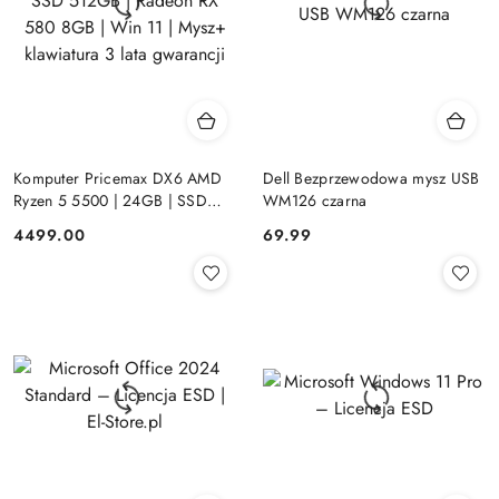
Komputer Pricemax DX6 AMD
Dell Bezprzewodowa mysz USB
Ryzen 5 5500 | 24GB | SSD
WM126 czarna
512GB | Radeon RX 580 8GB |
Cena:
Cena:
4499.00
69.99
Win 11 | Mysz+ klawiatura 3 lata
gwarancji