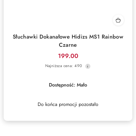
Słuchawki Dokanałowe Hidizs MS1 Rainbow
Czarne
199.00
Cena
Najniższa
Najniższa cena:
490
promocyjna:
cena
z
30
Dostępność:
Mało
dni
przed
obniżką
Do końca promocji pozostało