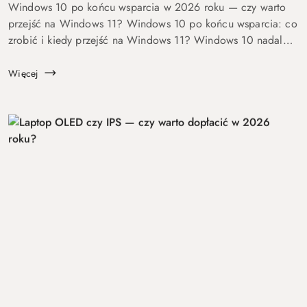
Windows 10 po końcu wsparcia w 2026 roku — czy warto
przejść na Windows 11? Windows 10 po końcu wsparcia: co
zrobić i kiedy przejść na Windows 11? Windows 10 nadal
się uruchamia. Problem w tym, że od 14 października 2025
roku robi to już bez ochrony...
Więcej