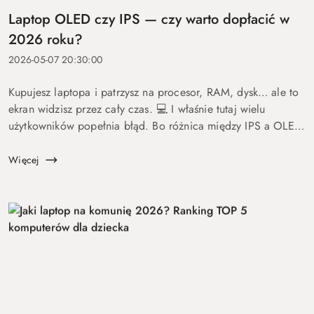
Laptop OLED czy IPS — czy warto dopłacić w
2026 roku?
2026-05-07 20:30:00
Kupujesz laptopa i patrzysz na procesor, RAM, dysk… ale to
ekran widzisz przez cały czas. 💻 I właśnie tutaj wielu
użytkowników popełnia błąd. Bo różnica między IPS a OLED
to nie detal. To coś, co wpływa na komfort pracy, oglądania
fil...
Więcej