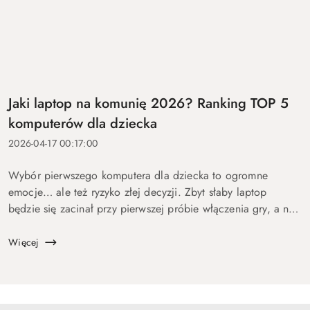
Jaki laptop na komunię 2026? Ranking TOP 5
komputerów dla dziecka
2026-04-17 00:17:00
Wybór pierwszego komputera dla dziecka to ogromne
emocje… ale też ryzyko złej decyzji. Zbyt słaby laptop
będzie się zacinał przy pierwszej próbie włączenia gry, a na
zbyt drogi wydasz pieniądze bez sensu. Dlatego
przygotowaliśmy ten p...
Więcej