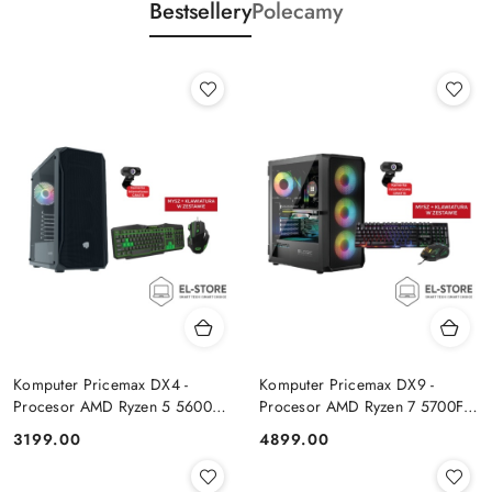
Bestsellery
Polecamy
Komputer Pricemax DX4 -
Komputer Pricemax DX9 -
Procesor AMD Ryzen 5 5600G
Procesor AMD Ryzen 7 5700F |
| Pamięć 16GB | Dysk SSD
Pamięć 24GB | Dysk SSD 1TB |
Cena:
Cena:
3199.00
4899.00
512GB Win 11 PRO
GeForce RTX 5050 8GB | Win
11