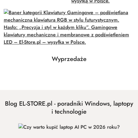
Produkty
Wyprzedaże
Pomiń karuzelę produktów
o
statusie:
Blog EL-STORE.pl - poradniki Windows, laptopy
i technologie