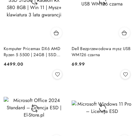
Komputer Pricemax DX6 AMD
Dell Bezprzewodowa mysz USB
Ryzen 5 5500 | 24GB | SSD
WM126 czarna
512GB | Radeon RX 580 8GB |
Cena:
Cena:
4499.00
69.99
Win 11 | Mysz+ klawiatura 3 lata
gwarancji