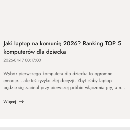
Jaki laptop na komunię 2026? Ranking TOP 5
komputerów dla dziecka
2026-04-17 00:17:00
Wybór pierwszego komputera dla dziecka to ogromne
emocje… ale też ryzyko złej decyzji. Zbyt słaby laptop
będzie się zacinał przy pierwszej próbie włączenia gry, a na
zbyt drogi wydasz pieniądze bez sensu. Dlatego
przygotowaliśmy ten p...
Więcej