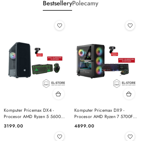
Bestsellery
Polecamy
Komputer Pricemax DX4 -
Komputer Pricemax DX9 -
Procesor AMD Ryzen 5 5600G
Procesor AMD Ryzen 7 5700F |
| Pamięć 16GB | Dysk SSD
Pamięć 24GB | Dysk SSD 1TB |
Cena:
Cena:
3199.00
4899.00
512GB Win 11 PRO
GeForce RTX 5050 8GB | Win
11