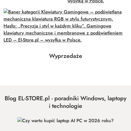
Produkty
Wyprzedaże
Pomiń karuzelę produktów
o
statusie:
Blog EL-STORE.pl - poradniki Windows, laptopy
i technologie