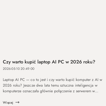
Czy warto kupić laptop AI PC w 2026 roku?
2026-05-10 20:49:00
Laptop AI PC — co to jest i czy warto kupić komputer z AI w
2026 roku? Jeszcze dwa lata temu sztuczna inteligencja w
komputerze oznaczała głównie połączenie z serwerem w
chmurze i odpowiedź po kilku sekundach oczekiwania. Dziś
coraz więcej mo...
Więcej