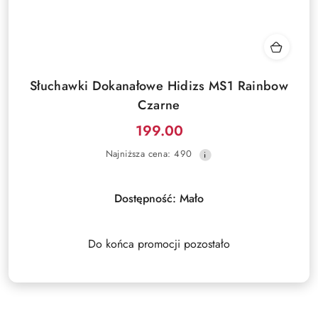
Słuchawki Dokanałowe Hidizs MS1 Rainbow
Czarne
199.00
Cena
Najniższa
Najniższa cena:
490
promocyjna:
cena
z
30
Dostępność:
Mało
dni
przed
obniżką
Do końca promocji pozostało