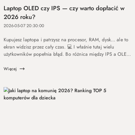
Laptop OLED czy IPS — czy warto dopłacić w
2026 roku?
2026-05-07 20:30:00
Kupujesz laptopa i patrzysz na procesor, RAM, dysk… ale to
ekran widzisz przez cały czas. 💻 I właśnie tutaj wielu
użytkowników popełnia błąd. Bo różnica między IPS a OLED
to nie detal. To coś, co wpływa na komfort pracy, oglądania
fil...
Więcej