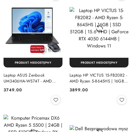
PRODUKT NIEDOSTĘPNY
PRODUKT NIEDOSTĘPNY
Laptop ASUS Zenbook
Laptop HP VICTUS 15-FB2082 -
UM3406HA-WS74T - AMD
AMD Ryzen 5-8645HS | 16GB |
Ryzen 7-8840HS | 16GB | SSD
SSD 512GB | 15.6"FHD |
Cena:
Cena:
3749.00
3899.00
512GB | 14" OLED (1920x1200)
GeForce RTX 4050 6144MB |
Dotykowa | Windows 11
Windows 11