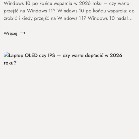
Windows 10 po końcu wsparcia w 2026 roku — czy warto
przejść na Windows 11? Windows 10 po końcu wsparcia: co
zrobić i kiedy przejść na Windows 11? Windows 10 nadal
się uruchamia. Problem w tym, że od 14 października 2025
roku robi to już bez ochrony...
Więcej