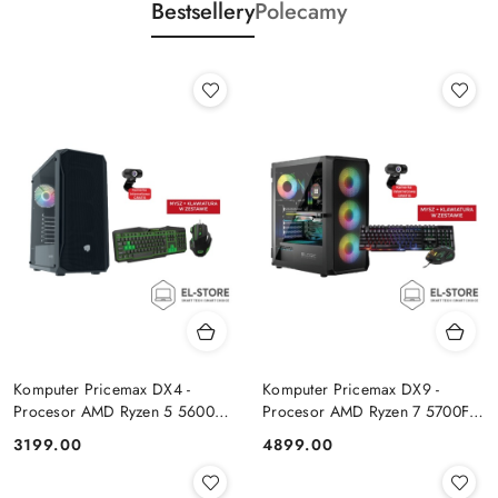
Bestsellery
Polecamy
Komputer Pricemax DX4 -
Komputer Pricemax DX9 -
Procesor AMD Ryzen 5 5600G
Procesor AMD Ryzen 7 5700F |
| Pamięć 16GB | Dysk SSD
Pamięć 24GB | Dysk SSD 1TB |
Cena:
Cena:
3199.00
4899.00
512GB Win 11 PRO
GeForce RTX 5050 8GB | Win
11