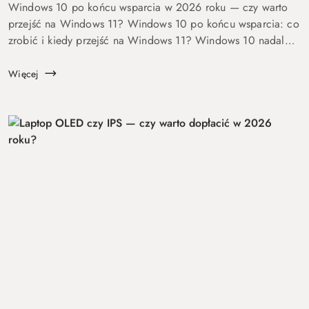
Windows 10 po końcu wsparcia w 2026 roku — czy warto
przejść na Windows 11? Windows 10 po końcu wsparcia: co
zrobić i kiedy przejść na Windows 11? Windows 10 nadal
się uruchamia. Problem w tym, że od 14 października 2025
roku robi to już bez ochrony...
Więcej