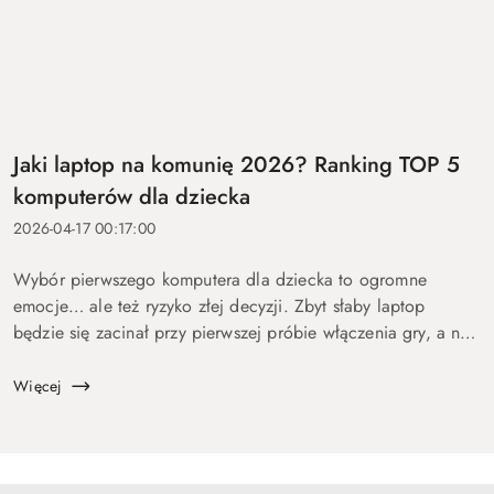
Jaki laptop na komunię 2026? Ranking TOP 5
komputerów dla dziecka
2026-04-17 00:17:00
Wybór pierwszego komputera dla dziecka to ogromne
emocje… ale też ryzyko złej decyzji. Zbyt słaby laptop
będzie się zacinał przy pierwszej próbie włączenia gry, a na
zbyt drogi wydasz pieniądze bez sensu. Dlatego
przygotowaliśmy ten p...
Więcej