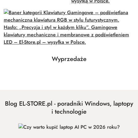
Produkty
Wyprzedaże
Pomiń karuzelę produktów
o
statusie:
Blog EL-STORE.pl - poradniki Windows, laptopy
i technologie