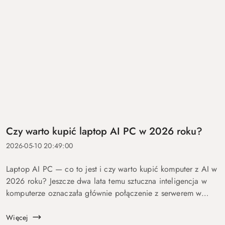
Czy warto kupić laptop AI PC w 2026 roku?
2026-05-10 20:49:00
Laptop AI PC — co to jest i czy warto kupić komputer z AI w
2026 roku? Jeszcze dwa lata temu sztuczna inteligencja w
komputerze oznaczała głównie połączenie z serwerem w
chmurze i odpowiedź po kilku sekundach oczekiwania. Dziś
coraz więcej mo...
Więcej