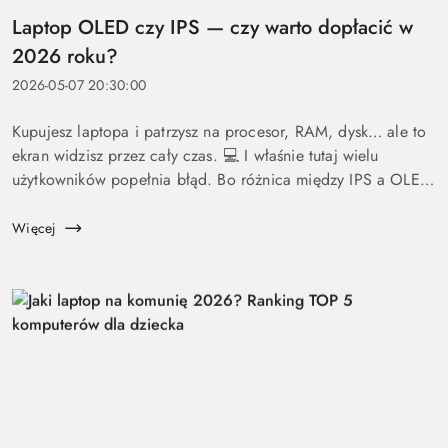
Laptop OLED czy IPS — czy warto dopłacić w
2026 roku?
2026-05-07 20:30:00
Kupujesz laptopa i patrzysz na procesor, RAM, dysk… ale to
ekran widzisz przez cały czas. 💻 I właśnie tutaj wielu
użytkowników popełnia błąd. Bo różnica między IPS a OLED
to nie detal. To coś, co wpływa na komfort pracy, oglądania
fil...
Więcej