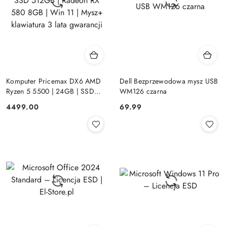
Komputer Pricemax DX6 AMD
Dell Bezprzewodowa mysz USB
Ryzen 5 5500 | 24GB | SSD
WM126 czarna
512GB | Radeon RX 580 8GB |
Cena:
Cena:
4499.00
69.99
Win 11 | Mysz+ klawiatura 3 lata
gwarancji