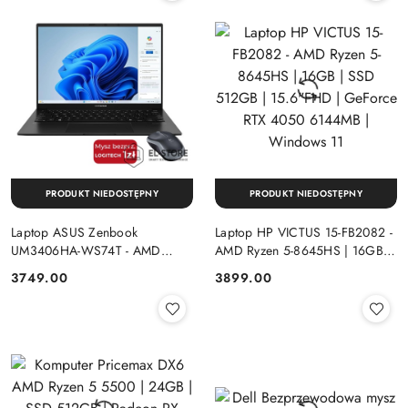
PRODUKT NIEDOSTĘPNY
PRODUKT NIEDOSTĘPNY
Laptop ASUS Zenbook
Laptop HP VICTUS 15-FB2082 -
UM3406HA-WS74T - AMD
AMD Ryzen 5-8645HS | 16GB |
Ryzen 7-8840HS | 16GB | SSD
SSD 512GB | 15.6"FHD |
Cena:
Cena:
3749.00
3899.00
512GB | 14" OLED (1920x1200)
GeForce RTX 4050 6144MB |
Dotykowa | Windows 11
Windows 11