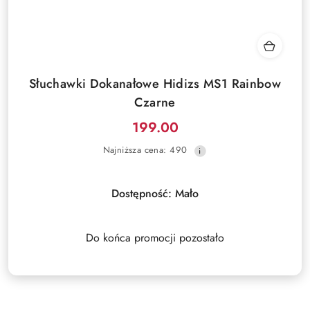
Słuchawki Dokanałowe Hidizs MS1 Rainbow
Czarne
199.00
Cena
Najniższa
Najniższa cena:
490
promocyjna:
cena
z
30
Dostępność:
Mało
dni
przed
obniżką
Do końca promocji pozostało