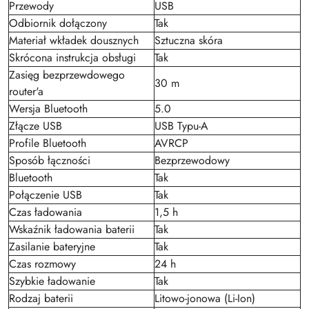
Przewody
USB
Odbiornik dołączony
Tak
Materiał wkładek dousznych
Sztuczna skóra
Skrócona instrukcja obsługi
Tak
Zasięg bezprzewdowego
30 m
router'a
Wersja Bluetooth
5.0
Złącze USB
USB Typu-A
Profile Bluetooth
AVRCP
Sposób łączności
Bezprzewodowy
Bluetooth
Tak
Połączenie USB
Tak
Czas ładowania
1,5 h
Wskaźnik ładowania baterii
Tak
Zasilanie bateryjne
Tak
Czas rozmowy
24 h
Szybkie ładowanie
Tak
Rodzaj baterii
Litowo-jonowa (Li-Ion)