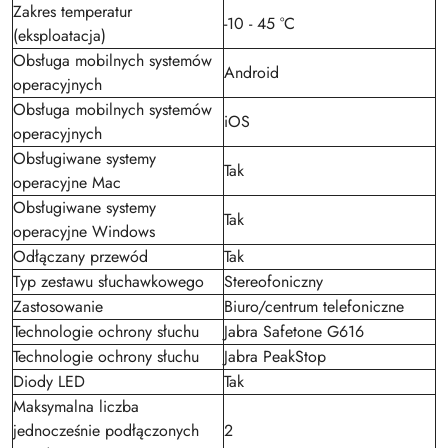
Zakres temperatur
-10 - 45 °C
(eksploatacja)
Obsługa mobilnych systemów
Android
operacyjnych
Obsługa mobilnych systemów
iOS
operacyjnych
Obsługiwane systemy
Tak
operacyjne Mac
Obsługiwane systemy
Tak
operacyjne Windows
Odłączany przewód
Tak
Typ zestawu słuchawkowego
Stereofoniczny
Zastosowanie
Biuro/centrum telefoniczne
Technologie ochrony słuchu
Jabra Safetone G616
Technologie ochrony słuchu
Jabra PeakStop
Diody LED
Tak
Maksymalna liczba
jednocześnie podłączonych
2