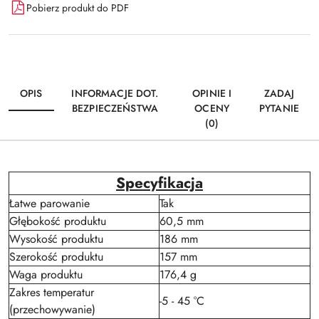
Pobierz produkt do PDF
OPIS
INFORMACJE DOT.
OPINIE I
ZADAJ
BEZPIECZEŃSTWA
OCENY
PYTANIE
(0)
Specyfikacja
Łatwe parowanie
Tak
Głębokość produktu
60,5 mm
Wysokość produktu
186 mm
Szerokość produktu
157 mm
Waga produktu
176,4 g
Zakres temperatur
-5 - 45 °C
(przechowywanie)