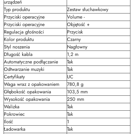
urządzeń
Typ produktu
Zestaw słuchawkowy
Przyciski operacyjne
Volume -
Przyciski operacyjne
Objętość +
Regulacja głośności
Przycisk
Kolor produktu
Czarny
Styl noszenia
Nagłowny
Długość kabla
1,2 m
Automatyczne podłączanie
Tak
Odtwarzanie muzyki
Tak
Certyfikaty
UC
Waga wraz z opakowaniem
780,8 g
Głębokość opakowania
103,5 mm
Wysokość opakowania
250 mm
Walizka
Tak
Pokrowiec
Tak
Ilość
1
Ładowarka
Tak