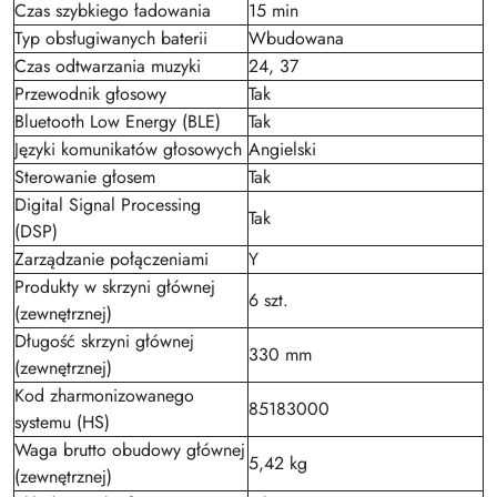
Czas szybkiego ładowania
15 min
Typ obsługiwanych baterii
Wbudowana
Czas odtwarzania muzyki
24, 37
Przewodnik głosowy
Tak
Bluetooth Low Energy (BLE)
Tak
Języki komunikatów głosowych
Angielski
Sterowanie głosem
Tak
Digital Signal Processing
Tak
(DSP)
Zarządzanie połączeniami
Y
Produkty w skrzyni głównej
6 szt.
(zewnętrznej)
Długość skrzyni głównej
330 mm
(zewnętrznej)
Kod zharmonizowanego
85183000
systemu (HS)
Waga brutto obudowy głównej
5,42 kg
(zewnętrznej)