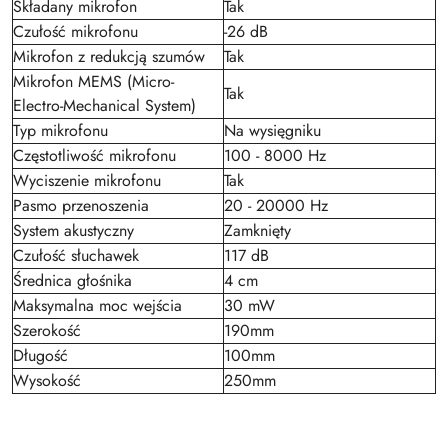
Składany mikrofon
Tak
Czułość mikrofonu
-26 dB
Mikrofon z redukcją szumów
Tak
Mikrofon MEMS (Micro-
Tak
Electro-Mechanical System)
Typ mikrofonu
Na wysięgniku
Częstotliwość mikrofonu
100 - 8000 Hz
Wyciszenie mikrofonu
Tak
Pasmo przenoszenia
20 - 20000 Hz
System akustyczny
Zamknięty
Czułość słuchawek
117 dB
Średnica głośnika
4 cm
Maksymalna moc wejścia
30 mW
Szerokość
190mm
Długość
100mm
Wysokość
250mm