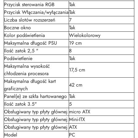
Przycisk sterowania RGB
Tak
Przycisk Włączania/wyłączania
Tak
Liczba slotów rozszerzeń
7
Boczne okno
Tak
Kolor podświetlenia
Wielokolorowy
Maksymalna długość PSU
19 cm
Ilość zatok 2,5 "
8
Podświetlenie
Tak
Maksymalna wysokość
17,5 cm
chłodzenia procesora
Maksymalna długość kart
42 cm
graficznych
Panel(e) ze szkła hartowanego
Tak
Ilość zatok 3.5"
5
Obsługiwany typ płyty głównej
micro ATX
Obsługiwany typ płyty głównej
Mini-ITX
Obsługiwany typ płyty głównej
ATX
Model
PC