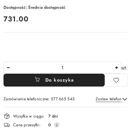
Dostępność:
Średnia dostępność
cena:
731.00
Ilość
szt.
Do koszyka
Zamówienie telefoniczne: 577 665 543
Zostaw telefon
Dostępność
Wysyłka w ciągu:
7 dni
i
Wyślij
Cena przesyłki:
0
dostawa