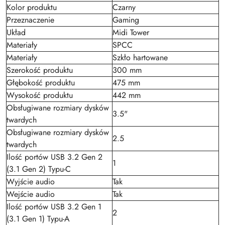
Kolor produktu
Czarny
Przeznaczenie
Gaming
Układ
Midi Tower
Materiały
SPCC
Materiały
Szkło hartowane
Szerokość produktu
300 mm
Głębokość produktu
475 mm
Wysokość produktu
442 mm
Obsługiwane rozmiary dysków
3.5"
twardych
Obsługiwane rozmiary dysków
2.5
twardych
Ilość portów USB 3.2 Gen 2
1
(3.1 Gen 2) Typu-C
Wyjście audio
Tak
Wejście audio
Tak
Ilość portów USB 3.2 Gen 1
2
(3.1 Gen 1) Typu-A