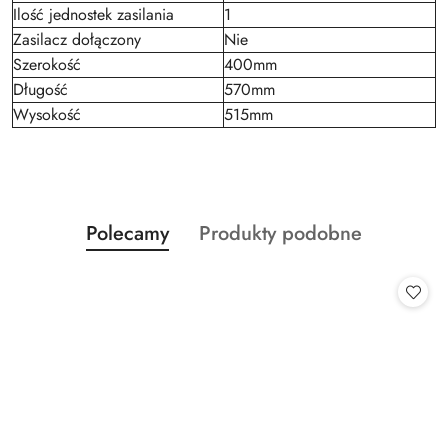
Ilość jednostek zasilania
1
Zasilacz dołączony
Nie
Szerokość
400mm
Długość
570mm
Wysokość
515mm
Produkty
Produkty
Polecamy
Produkty podobne
Pomiń karuzelę produktów
o
o
statusie:
statusie: